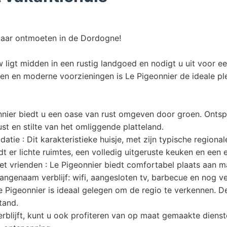
lkaar ontmoeten in de Dordogne!
igt midden in een rustig landgoed en nodigt u uit voor een
ken en moderne voorzieningen is Le Pigeonnier de ideale p
onnier biedt u een oase van rust omgeven door groen. Ont
st en stilte van het omliggende platteland.
ie : Dit karakteristieke huisje, met zijn typische regiona
 er lichte ruimtes, een volledig uitgeruste keuken en een e
 met vrienden : Le Pigeonnier biedt comfortabel plaats aan
angenaam verblijf: wifi, aangesloten tv, barbecue en nog ve
e Pigeonnier is ideaal gelegen om de regio te verkennen.
tand.
erblijft, kunt u ook profiteren van op maat gemaakte dien