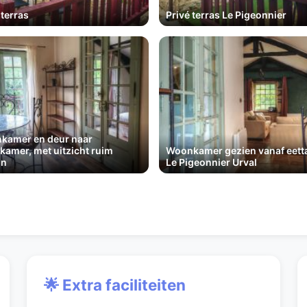
 terras
Privé terras Le Pigeonnier
kamer en deur naar
kamer, met uitzicht ruim
Woonkamer gezien vanaf eetta
on
Le Pigeonnier Urval
🌟 Extra faciliteiten