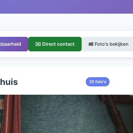
ikbaarheid
✉️ Direct contact
📸 Foto's bekijken
ehuis
25 foto's