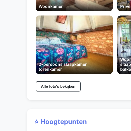
Woonkamer
Privé
Woon
2-persoons slaapkamer
slaap
torenkamer
balk
Alle foto's bekijken
⭐ Hoogtepunten