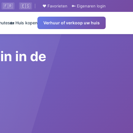
🇫🇷
🇪🇸
|
❤️ Favorieten
🔑 Eigenaren login
nutes
🏡 Huis kopen
Verhuur of verkoop uw huis
in in de