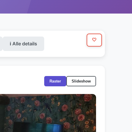
🤍
ℹ️ Alle details
Raster
Slideshow