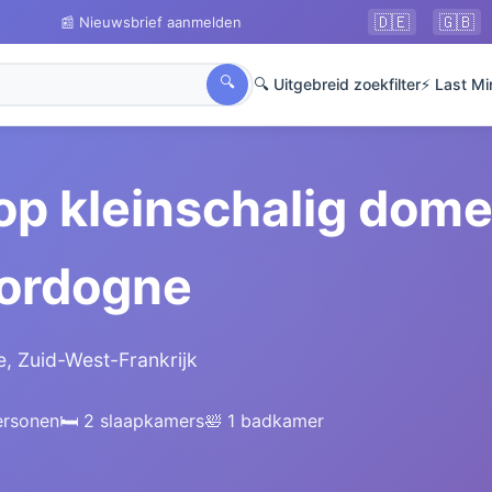
🇩🇪
🇬🇧
📰 Nieuwsbrief aanmelden
🔍
🔍 Uitgebreid zoekfilter
⚡ Last Mi
 op kleinschalig dome
Dordogne
, Zuid-West-Frankrijk
ersonen
🛏️ 2 slaapkamers
🛀 1 badkamer