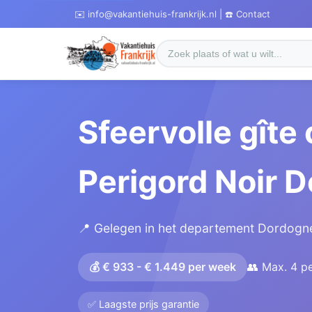
✉️ info@vakantiehuis-frankrijk.nl | ☎️ Contact
Sfeervolle gîte
Perigord Noir 
📍 Gelegen in het departement Dordogne
💰 € 933 - € 1.449 per week
👥 Max. 4 p
✅ Laagste prijs garantie