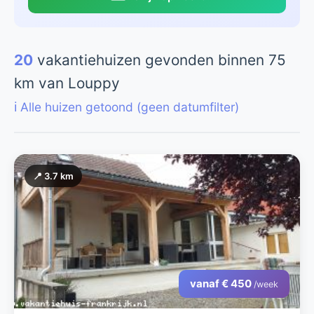
20
vakantiehuizen gevonden binnen 75
km van Louppy
ℹ️ Alle huizen getoond (geen datumfilter)
📍 3.7 km
vanaf € 450
/week