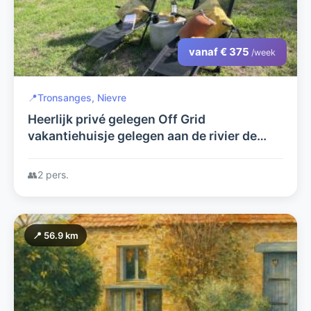
vanaf € 375
/week
📍
Tronsanges, Nievre
Heerlijk privé gelegen Off Grid
vakantiehuisje gelegen aan de rivier de
Loire tussen Nevers en Charité sur Loire
👥
2 pers.
📍 56.9 km