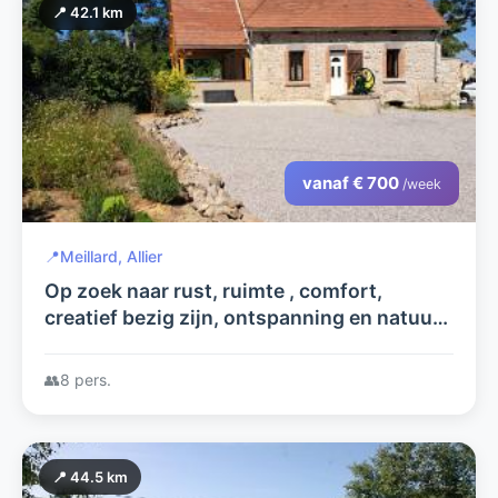
📍 42.1 km
vanaf € 700
/week
📍
Meillard, Allier
Op zoek naar rust, ruimte , comfort,
creatief bezig zijn, ontspanning en natuur
dan is dit de plek voor u!!.
👥
8 pers.
📍 44.5 km