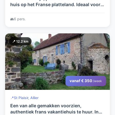
huis op het Franse platteland. Ideaal voor
genieters van het buitenleven..
👥
6 pers.
📍 12.2 km
vanaf € 350
/week
📍
St Plaisir, Allier
Een van alle gemakken voorzien,
authentiek frans vakantiehuis te huur. In