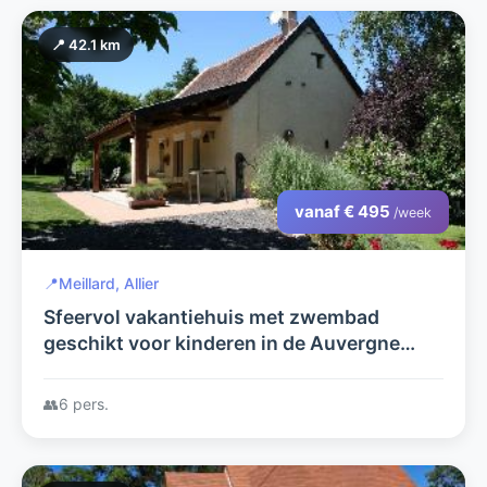
📍 42.1 km
vanaf € 495
/week
📍
Meillard, Allier
Sfeervol vakantiehuis met zwembad
geschikt voor kinderen in de Auvergne
creatieve mogelijkheden
👥
6 pers.