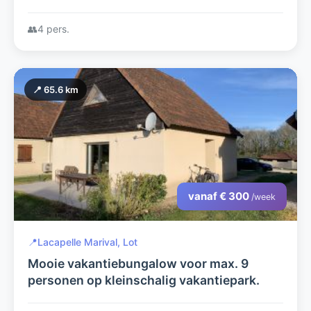
zwembad dicht bij Meren, attracties en
cultuur.
👥
4 pers.
📍 65.6 km
vanaf € 300
/week
📍
Lacapelle Marival, Lot
Mooie vakantiebungalow voor max. 9
personen op kleinschalig vakantiepark.