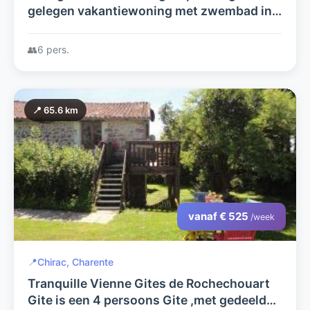
gelegen vakantiewoning met zwembad in
het zuiden van de Ardèche
👥
6 pers.
📍 65.6 km
vanaf € 525
/week
📍
Chirac, Charente
Tranquille Vienne Gites de Rochechouart
Gite is een 4 persoons Gite ,met gedeeld