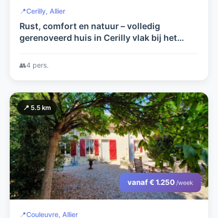
📍
Cerilly, Allier
Rust, comfort en natuur – volledig
gerenoveerd huis in Cerilly vlak bij het
Forêt de Tronçais
👥
4 pers.
📍 5.5 km
vanaf € 1.250
/week
📍
Couleuvre, Allier