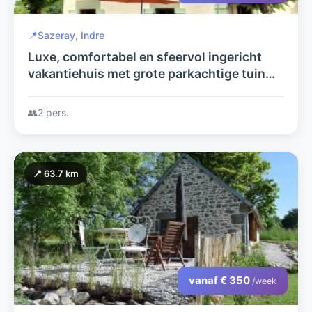
📍
Sazeray, Indre
Luxe, comfortabel en sfeervol ingericht
vakantiehuis met grote parkachtige tuin
voorzien van diverse voorzieningen.
👥
2 pers.
📍 63.7 km
vanaf € 350
/week