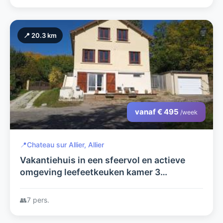
📍 20.3 km
vanaf € 495
/week
📍
Chateau sur Allier, Allier
Vakantiehuis in een sfeervol en actieve
omgeving leefeetkeuken kamer 3
slaapkamers (7slaapplaatsen) 1 badkamer.
U kunt wandelend naar de rivier toe.
👥
7 pers.