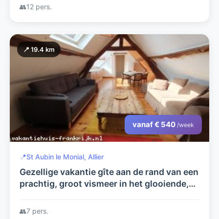
👥
12 pers.
📍 19.4 km
vanaf € 540
/week
📍
St Aubin le Monial, Allier
Gezellige vakantie gîte aan de rand van een
prachtig, groot vismeer in het glooiende,
boeren landschap van de Allier in midden
Frankrijk.
👥
7 pers.