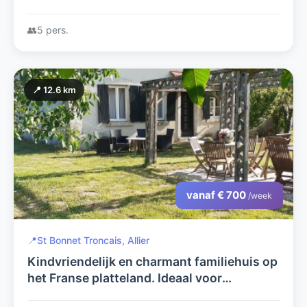
rustige, bosrijke omgeving.
👥
5 pers.
📍 12.6 km
vanaf € 700
/week
📍
St Bonnet Troncais, Allier
Kindvriendelijk en charmant familiehuis op
het Franse platteland. Ideaal voor
genieters van rust, ruimte en recreatie.