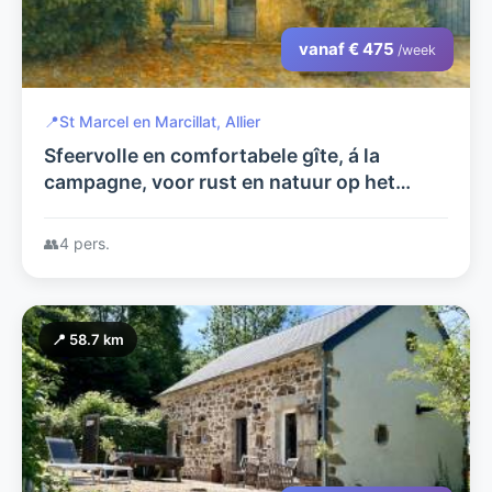
vanaf € 475
/week
📍
St Marcel en Marcillat, Allier
Sfeervolle en comfortabele gîte, á la
campagne, voor rust en natuur op het
authentieke franse platteland.
👥
4 pers.
📍 58.7 km