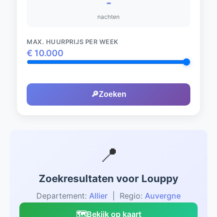
-
nachten
MAX. HUURPRIJS PER WEEK
€
10.000
🔎
Zoeken
📍
Zoekresultaten voor Louppy
Departement:
Allier
| Regio:
Auvergne
🗺️
Bekijk op kaart