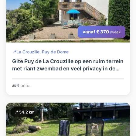
vanaf € 370
/week
📍
La Crouzille, Puy de Dome
Gite Puy de La Crouzille op een ruim terrein
met riant zwembad en veel privacy in de
Puy de Dome, 1001 mogelijkheden voor uw
relaxte vakantie.
👥
6 pers.
📍 54.2 km