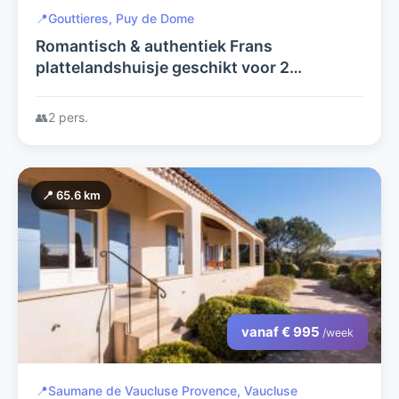
📍
Gouttieres, Puy de Dome
Romantisch & authentiek Frans
plattelandshuisje geschikt voor 2
personen. Vrij gelegen en volop Privacy
👥
2 pers.
📍 65.6 km
vanaf € 995
/week
📍
Saumane de Vaucluse Provence, Vaucluse