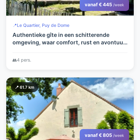
vanaf € 445
/week
📍
Le Quartier, Puy de Dome
Authentieke gîte in een schitterende
omgeving, waar comfort, rust en avontuur
samenkomen
👥
4 pers.
📍 61.7 km
vanaf € 805
/week