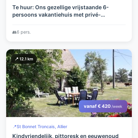
Te huur: Ons gezellige vrijstaande 6-
persoons vakantiehuis met privé-
zwembad. Een eldorado voor kinderen,
volwassenen en een hond.
👥
6 pers.
📍 12.1 km
vanaf € 420
/week
📍
St Bonnet Troncais, Allier
Kindvriendelijk, pittoresk en eeuwenoud