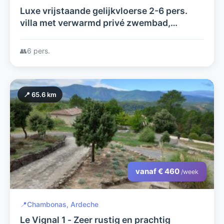
Luxe vrijstaande gelijkvloerse 2-6 pers.
villa met verwarmd privé zwembad,
fabuleus uitzicht, airco+laadpaal, op fraai
Domaine met tennisbaan
👥
6 pers.
📍 65.6 km
vanaf € 460
/week
📍
Chambonas, Ardeche
Le Vignal 1 - Zeer rustig en prachtig