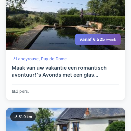
vanaf € 525
/week
📍
Lapeyrouse, Puy de Dome
Maak van uw vakantie een romantisch
avontuur! 's Avonds met een glas
champagne samen vanuit uw eigen hottub
naar de sterren kijken...
👥
2 pers.
📍 51.9 km