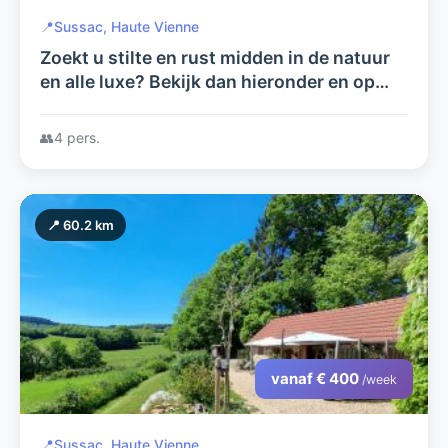
📍
Sussac, Haute Vienne
Zoekt u stilte en rust midden in de natuur
en alle luxe? Bekijk dan hieronder en op
arcenfrance.com wat wij u te bieden
hebben.
👥
4 pers.
📍 60.2 km
vanaf € 400
/week
📍
Sussac, Haute Vienne