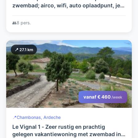
zwembad; airco, wifi, auto oplaadpunt, jeu
de boulesbn,Ned.tv zenders+o.a. 2
tennisbanen
👥
8 pers.
📍 27.1 km
vanaf € 460
/week
📍
Chambonas, Ardeche
Le Vignal 1 - Zeer rustig en prachtig
gelegen vakantiewoning met zwembad in