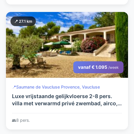
📍 27.1 km
vanaf € 1.095
/week
📍
Saumane de Vaucluse Provence, Vaucluse
Luxe vrijstaande gelijkvloerse 2-8 pers.
villa met verwarmd privé zwembad, airco,
terrassen + zeer grote tuin op fraai
Domaine met tennisbaan
👥
8 pers.