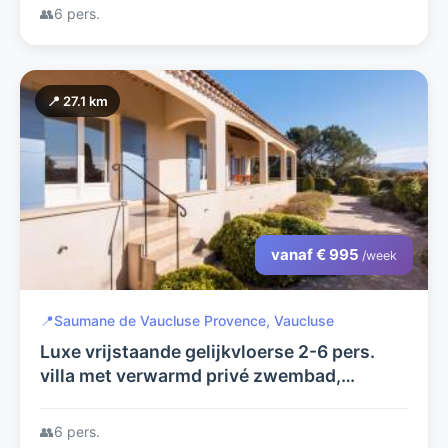
👥
6 pers.
📍 27.1 km
vanaf € 995
/week
📍
Saumane de Vaucluse Provence, Vaucluse
Luxe vrijstaande gelijkvloerse 2-6 pers.
villa met verwarmd privé zwembad,
fabuleus uitzicht, airco+laadpaal, op fraai
Domaine met tennisbaan
👥
6 pers.