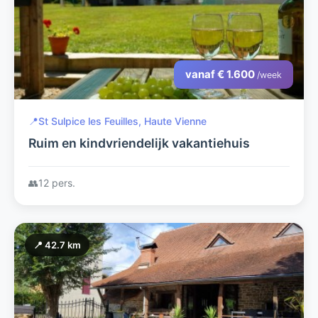
vanaf € 1.600
/week
📍
St Sulpice les Feuilles, Haute Vienne
Ruim en kindvriendelijk vakantiehuis
👥
12 pers.
📍 42.7 km