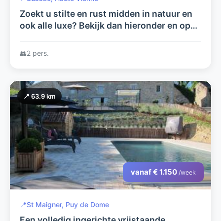
Zoekt u stilte en rust midden in natuur en
ook alle luxe? Bekijk dan hieronder en op
arcenfrance.com wat wij u te bieden
hebben.
👥
2 pers.
📍 63.9 km
vanaf € 1.150
/week
📍
St Maigner, Puy de Dome
Een volledig ingerichte vrijstaande