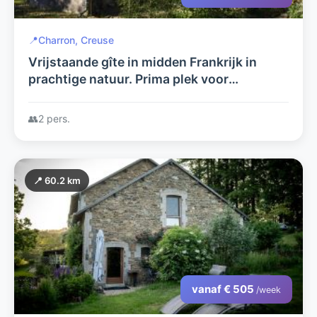
📍
Charron, Creuse
Vrijstaande gîte in midden Frankrijk in
prachtige natuur. Prima plek voor
rustzoekers en natuurgenieters.
👥
2 pers.
📍 60.2 km
vanaf € 505
/week