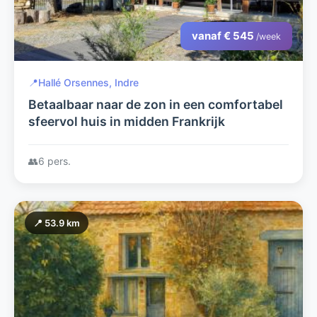
vanaf € 545
/week
📍
Hallé Orsennes, Indre
Betaalbaar naar de zon in een comfortabel
sfeervol huis in midden Frankrijk
👥
6 pers.
📍 53.9 km