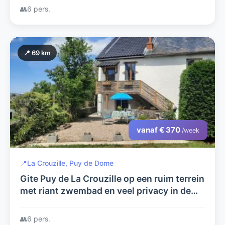
👥
6 pers.
📍 69 km
vanaf € 370
/week
📍
La Crouzille, Puy de Dome
Gite Puy de La Crouzille op een ruim terrein
met riant zwembad en veel privacy in de
Puy de Dome, 1001 mogelijkheden voor uw
relaxte vakantie.
👥
6 pers.