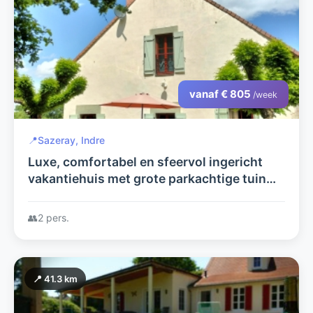
vanaf € 805
/week
📍
Sazeray, Indre
Luxe, comfortabel en sfeervol ingericht
vakantiehuis met grote parkachtige tuin
voorzien van diverse voorzieningen.
👥
2 pers.
📍 41.3 km