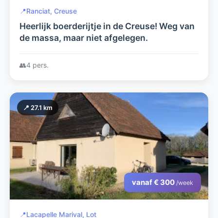
📍
Ranciat, Creuse
Heerlijk boerderijtje in de Creuse! Weg van
de massa, maar niet afgelegen.
👥
4 pers.
📍 27.1 km
vanaf € 300
/week
📍
Lacapelle Marival, Lot