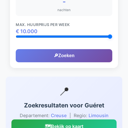
-
nachten
MAX. HUURPRIJS PER WEEK
€
10.000
🔎
Zoeken
📍
Zoekresultaten voor Guéret
Departement:
Creuse
| Regio:
Limousin
🗺️
Bekijk op kaart