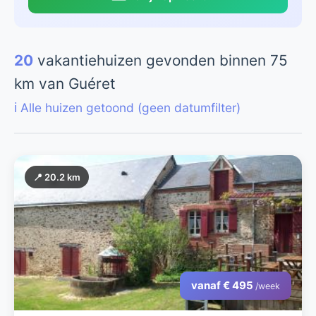
20
vakantiehuizen gevonden binnen 75
km van Guéret
ℹ️ Alle huizen getoond (geen datumfilter)
📍 20.2 km
vanaf € 495
/week