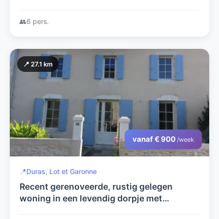
het zuiden van de Ardèche
👥
6 pers.
📍 27.1 km
vanaf € 900
/week
📍
Duras, Lot et Garonne
Recent gerenoveerde, rustig gelegen
woning in een levendig dorpje met
verwarmd privé-zwembad