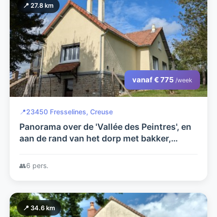
📍 27.8 km
vanaf € 775
/week
📍
23450 Fresselines, Creuse
Panorama over de 'Vallée des Peintres', en
aan de rand van het dorp met bakker,
restaurant en bezoekerscentrum
👥
6 pers.
📍 34.6 km