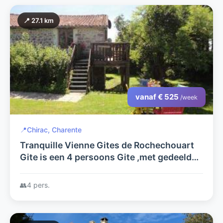
📍 27.1 km
vanaf € 525
/week
📍
Chirac, Charente
Tranquille Vienne Gites de Rochechouart
Gite is een 4 persoons Gite ,met gedeeld
zwembad dicht bij Meren, attracties en
cultuur.
👥
4 pers.