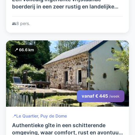
boerderij in een zeer rustig en landelijke
omgeving van de Puy de Dome. Met prive
zwembad.
👥
8 pers.
📍 66.6 km
vanaf € 445
/week
📍
Le Quartier, Puy de Dome
Authentieke gîte in een schitterende
omgeving, waar comfort, rust en avontuur