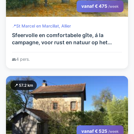
vanaf € 475
/week
📍
St Marcel en Marcillat, Allier
Sfeervolle en comfortabele gîte, á la
campagne, voor rust en natuur op het
authentieke franse platteland.
👥
4 pers.
📍 57.2 km
vanaf € 525
/week