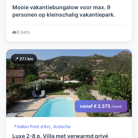
Mooie vakantiebungalow voor max. 9
personen op kleinschalig vakantiepark.
👥
9 pers.
📍 27.1 km
vanaf € 2.375
/week
📍
Vallon Pont d'Arc, Ardeche
Luxe 2-8 p. Villa met verwarmd privé