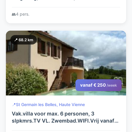
samenkomen
👥
4 pers.
📍 68.2 km
vanaf € 250
/week
📍
St Germain les Belles, Haute Vienne
Vak.villa voor max. 6 personen, 3
slpkmrs.TV VL. Zwembad.WIFI.Vrij vanaf
30/8, 50euro/dag. 300euro/week..