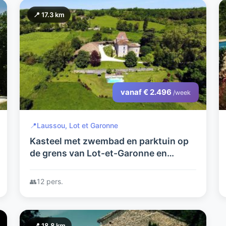
📍 17.3 km
vanaf € 2.496
/week
📍
Laussou, Lot et Garonne
Kasteel met zwembad en parktuin op
de grens van Lot-et-Garonne en
Dordorgne
👥
12 pers.
📍 18.8 km