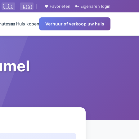
🇫🇷
🇪🇸
|
❤️ Favorieten
🔑 Eigenaren login
nutes
🏡 Huis kopen
Verhuur of verkoop uw huis
umel