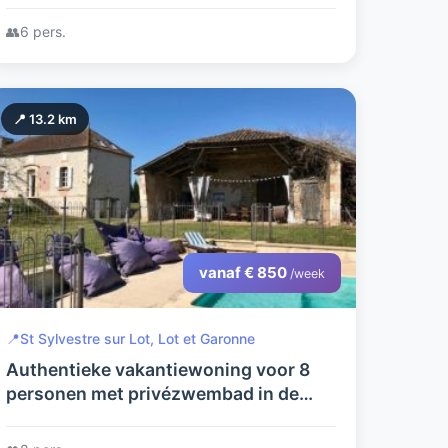
👥
6 pers.
📍 13.2 km
vanaf € 850
/week
📍
St Sylvestre sur Lot, Lot et Garonne
Authentieke vakantiewoning voor 8
personen met privézwembad in de
Lot-et-Garonne