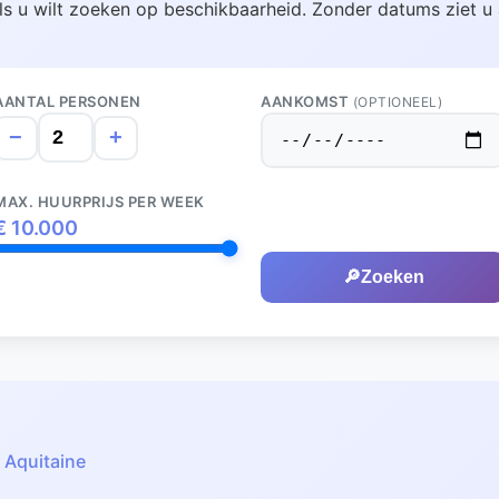
ls u wilt zoeken op beschikbaarheid. Zonder datums ziet u 
AANTAL PERSONEN
AANKOMST
(OPTIONEEL)
−
+
MAX. HUURPRIJS PER WEEK
€
10.000
🔎
Zoeken
:
Aquitaine