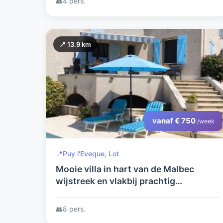
👥
4 pers.
📍 13.9 km
vanaf € 750
/week
📍
Puy l'Eveque, Lot
Mooie villa in hart van de Malbec
wijstreek en vlakbij prachtig
Middeleeuws dorpje
👥
8 pers.