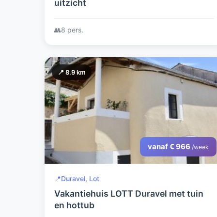
uitzicht
👥
8 pers.
📍 8.9 km
vanaf € 966
/week
📍
Duravel, Lot
Vakantiehuis LOTT Duravel met tuin
en hottub