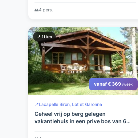
👥
4 pers.
📍 11 km
vanaf € 369
/week
📍
Lacapelle Biron, Lot et Garonne
Geheel vrij op berg gelegen
vakantiehuis in een prive bos van 6
hectare