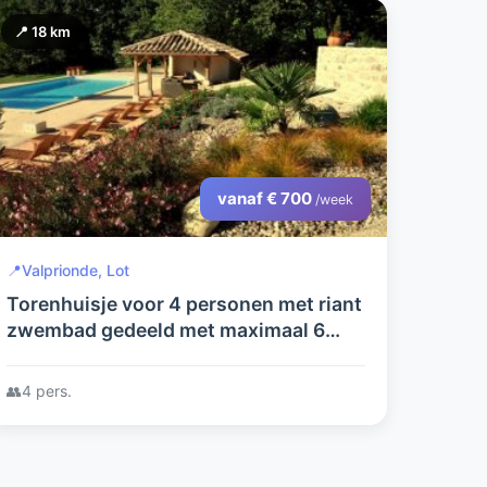
📍 18 km
vanaf € 700
/week
📍
Valprionde, Lot
Torenhuisje voor 4 personen met riant
zwembad gedeeld met maximaal 6
personen uit de gite in het bos.
👥
4 pers.