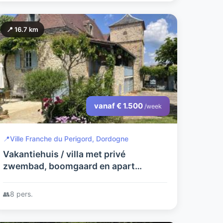
📍 16.7 km
vanaf € 1.500
/week
📍
Ville Franche du Perigord, Dordogne
Vakantiehuis / villa met privé
zwembad, boomgaard en apart
gastenverblijf. Rustig gelegen op een
heuvel met wijds uitzicht over het
👥
8 pers.
Dordogne gebied