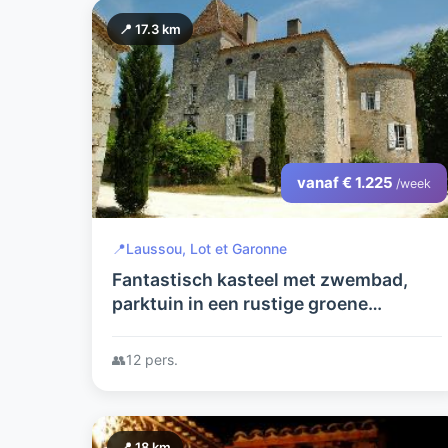
📍 17.3 km
vanaf € 1.225
/week
📍
Laussou, Lot et Garonne
Fantastisch kasteel met zwembad,
parktuin in een rustige groene
omgeving.
👥
12 pers.
📍 18 km