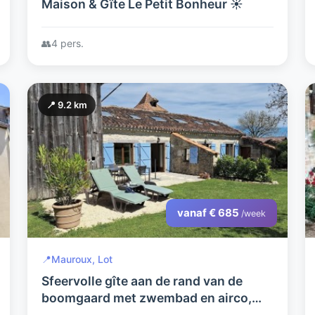
Maison & Gîte Le Petit Bonheur ☀️
👥
4 pers.
📍 9.2 km
vanaf € 685
/week
📍
Mauroux, Lot
Sfeervolle gîte aan de rand van de
boomgaard met zwembad en airco,
rustig gelegen, adults only