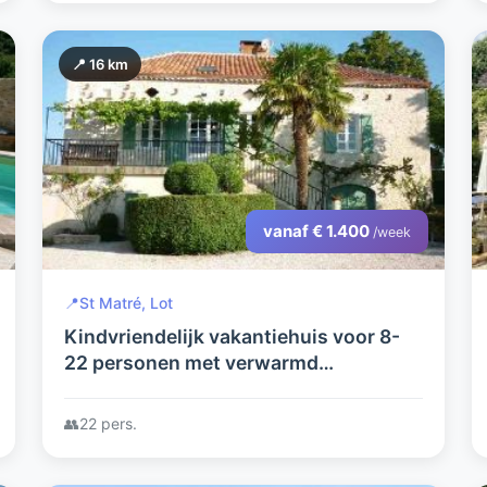
📍 16 km
vanaf € 1.400
/week
📍
St Matré, Lot
Kindvriendelijk vakantiehuis voor 8-
22 personen met verwarmd
privézwembad in de Lot
👥
22 pers.