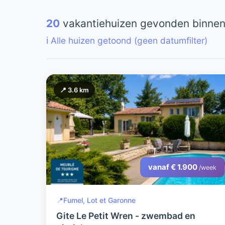
20
vakantiehuizen gevonden binnen
ℹ️ Alle huizen getoond (geen datumfilter)
📍 3.6 km
vanaf € 1.900
/week
📍
Fumel, Lot et Garonne
Gite Le Petit Wren - zwembad en