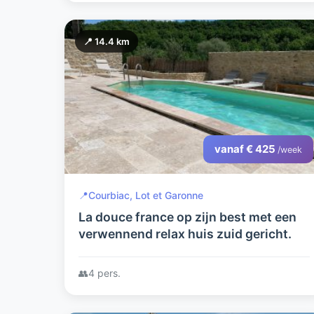
📍 14.4 km
vanaf € 425
/week
📍
Courbiac, Lot et Garonne
La douce france op zijn best met een
verwennend relax huis zuid gericht.
👥
4 pers.