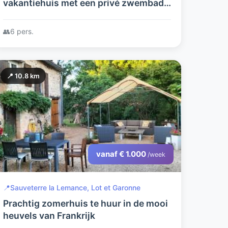
vakantiehuis met een privé zwembad
en een omheinde tuin met privacy!
👥
6 pers.
📍 10.8 km
vanaf € 1.000
/week
📍
Sauveterre la Lemance, Lot et Garonne
Prachtig zomerhuis te huur in de mooi
heuvels van Frankrijk