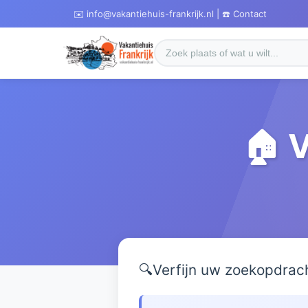
✉️ info@vakantiehuis-frankrijk.nl | ☎️ Contact
🏠 
🔍
Verfijn uw zoekopdrac