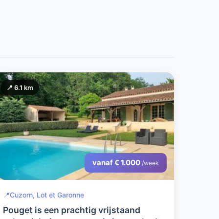
📍 6.1 km
vanaf € 1.000
/week
📍
Cuzorn, Lot et Garonne
Pouget is een prachtig vrijstaand