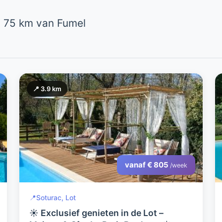
 75 km van Fumel
📍 3.9 km
vanaf € 805
/week
📍
Soturac, Lot
☀️ Exclusief genieten in de Lot –