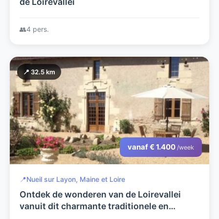
de Loirevallei
👥
4 pers.
📍 32.5 km
vanaf € 1.400
/week
📍
Nueil sur Layon, Maine et Loire
Ontdek de wonderen van de Loirevallei
vanuit dit charmante traditionele en
prachtig gerenoveerde 18e eeuwse huis in