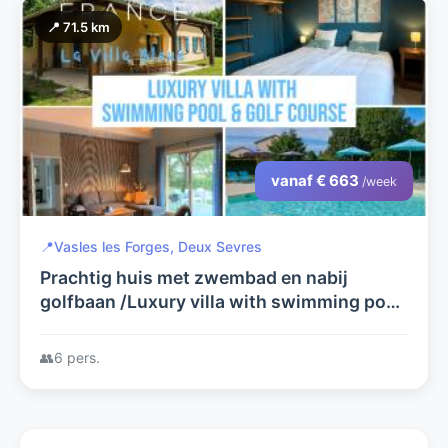
📍 71.5 km
vanaf € 663
/week
📍
Vasles les Forges, Deux Sevres
Prachtig huis met zwembad en nabij
golfbaan /Luxury villa with swimming pool
and golfcourse
👥
6 pers.