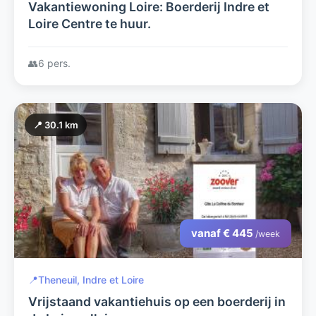
Vakantiewoning Loire: Boerderij Indre et
Loire Centre te huur.
👥
6 pers.
📍 30.1 km
vanaf € 445
/week
📍
Theneuil, Indre et Loire
Vrijstaand vakantiehuis op een boerderij in