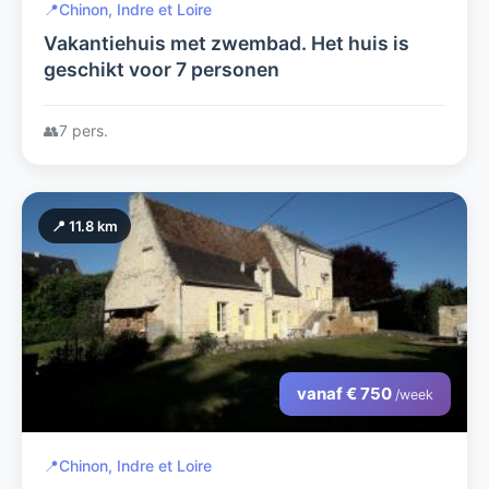
📍
Chinon, Indre et Loire
Vakantiehuis met zwembad. Het huis is
geschikt voor 7 personen
👥
7 pers.
📍 11.8 km
vanaf € 750
/week
📍
Chinon, Indre et Loire