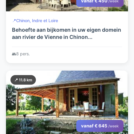
vanaf € 450
/week
📍
Chinon, Indre et Loire
Behoefte aan bijkomen in uw eigen domein
aan rivier de Vienne in Chinon...
👥
8 pers.
📍 11.8 km
vanaf € 645
/week