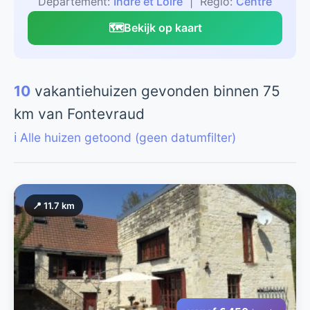
Departement:
Indre et Loire
| Regio:
Centre
🗺️
Bekijk op kaart
10
vakantiehuizen gevonden binnen 75
km van Fontevraud
ℹ️ Alle huizen getoond (geen datumfilter)
📍 11.7 km