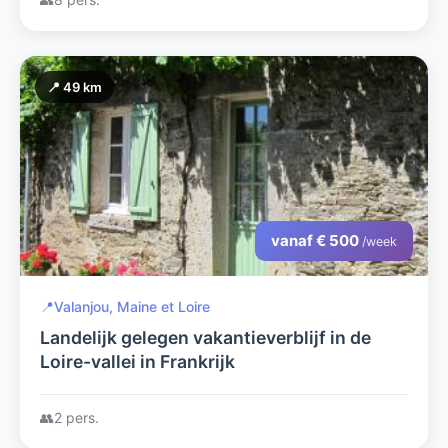
📍 49 km
vanaf € 500
/week
📍
Valanjou, Maine et Loire
Landelijk gelegen vakantieverblijf in de
Loire-vallei in Frankrijk
👥
2 pers.