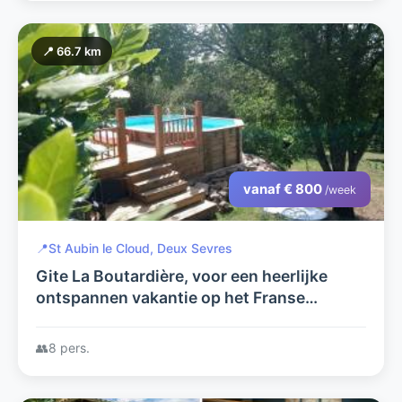
📍 66.7 km
vanaf € 800
/week
📍
St Aubin le Cloud, Deux Sevres
Gite La Boutardière, voor een heerlijke
ontspannen vakantie op het Franse
platteland. Geïsoleerd gelegen met
zwembad. Geschikt voor max. 10
👥
8 pers.
personen.