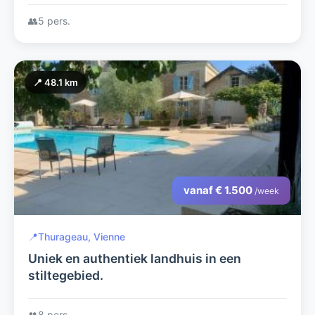
een schilderachtige omgeving.
👥
5 pers.
📍 48.1 km
vanaf € 1.500
/week
📍
Thurageau, Vienne
Uniek en authentiek landhuis in een
stiltegebied.
👥
8 pers.