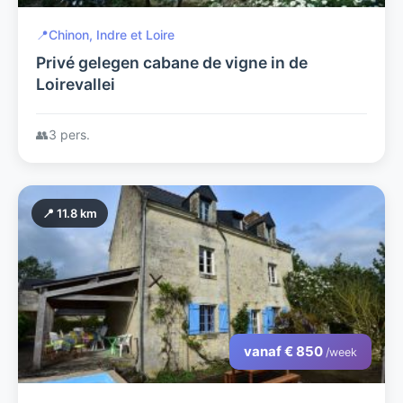
📍
Chinon, Indre et Loire
Privé gelegen cabane de vigne in de
Loirevallei
👥
3 pers.
📍 11.8 km
vanaf € 850
/week