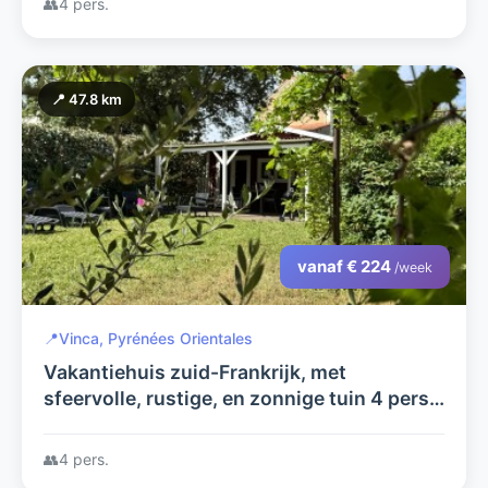
👥
4 pers.
📍 47.8 km
vanaf € 224
/week
📍
Vinca, Pyrénées Orientales
Vakantiehuis zuid-Frankrijk, met
sfeervolle, rustige, en zonnige tuin 4 pers.
Charmant (kindvriendelijk) vakantiehuisje
👥
4 pers.