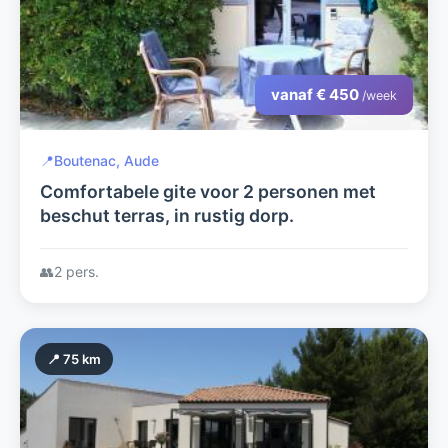
vanaf € 450
/week
📍
Boutenac, Aude
Comfortabele gite voor 2 personen met
beschut terras, in rustig dorp.
👥
2 pers.
📍 75 km