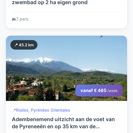
zwembad op 2 ha eigen grond
👥
7 pers.
📍 45.2 km
vanaf € 465
/week
📍
Rodes, Pyrénées Orientales
Adembenemend uitzicht aan de voet van
de Pyreneeën en op 35 km van de