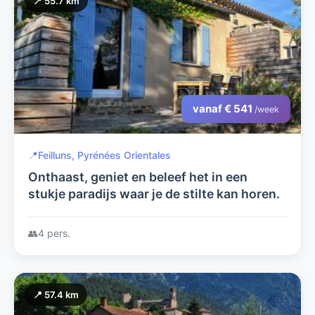
📍 55.7 km
vanaf € 541
/week
📍
Feilluns, Pyrénées Orientales
Onthaast, geniet en beleef het in een
stukje paradijs waar je de stilte kan horen.
👥
4 pers.
📍 57.4 km