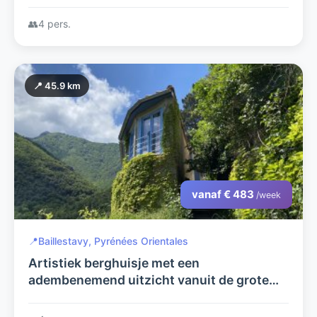
Middellandse Zeestranden
👥
4 pers.
📍 45.9 km
vanaf € 483
/week
📍
Baillestavy, Pyrénées Orientales
Artistiek berghuisje met een
adembenemend uitzicht vanuit de grote
living op bergen en het dorpje ! Puur ZEN !