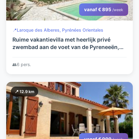
vanaf € 895
/week
📍
Laroque des Alberes, Pyrénées Orientales
Ruime vakantievilla met heerlijk privé
zwembad aan de voet van de Pyreneeën,
dichtbij de Middellandse Zee
👥
6 pers.
📍 12.9 km