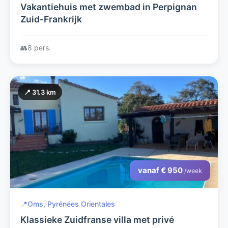
Vakantiehuis met zwembad in Perpignan
Zuid-Frankrijk
👥
8 pers.
📍 31.3 km
vanaf € 950
/week
📍
Oms, Pyrénées Orientales
Klassieke Zuidfranse villa met privé