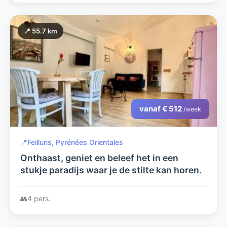
📍 55.7 km
vanaf € 512
/week
📍
Feilluns, Pyrénées Orientales
Onthaast, geniet en beleef het in een
stukje paradijs waar je de stilte kan horen.
👥
4 pers.