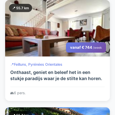
📍 55.7 km
vanaf € 744
/week
📍
Feilluns, Pyrénées Orientales
Onthaast, geniet en beleef het in een
stukje paradijs waar je de stilte kan horen.
👥
6 pers.