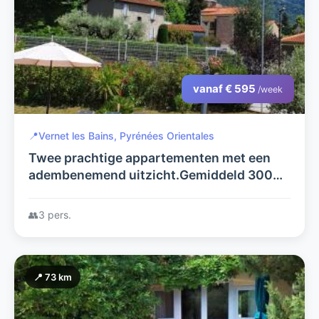
vanaf € 595
/week
📍
Vernet les Bains, Pyrénées Orientales
Twee prachtige appartementen met een
adembenemend uitzicht.Gemiddeld 300
dagen zon en zwembad, jacuzzi en sauna
👥
3 pers.
📍 73 km