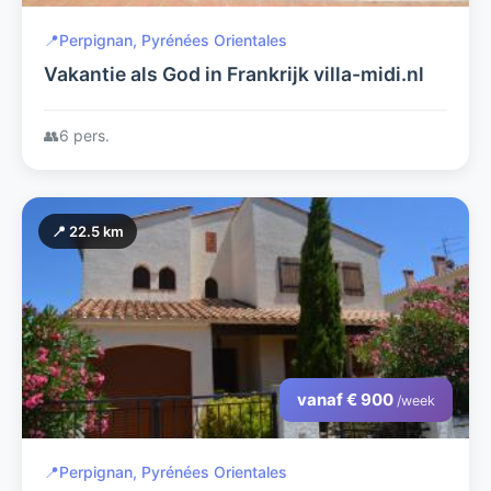
📍
Perpignan, Pyrénées Orientales
Vakantie als God in Frankrijk villa-midi.nl
👥
6 pers.
📍 22.5 km
vanaf € 900
/week
📍
Perpignan, Pyrénées Orientales