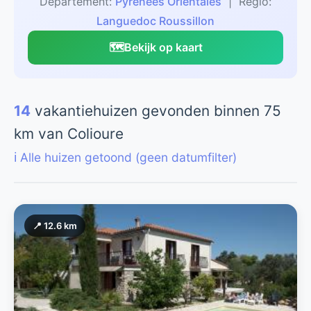
Departement:
Pyrénées Orientales
| Regio:
Languedoc Roussillon
🗺️
Bekijk op kaart
14
vakantiehuizen gevonden binnen 75
km van Colioure
ℹ️ Alle huizen getoond (geen datumfilter)
📍 12.6 km