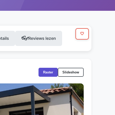
🤍
👓
etails
Reviews lezen
Raster
Slideshow