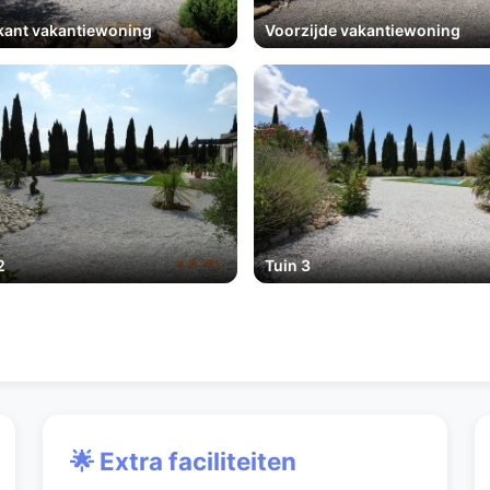
kant vakantiewoning
Voorzijde vakantiewoning
2
Tuin 3
🌟 Extra faciliteiten