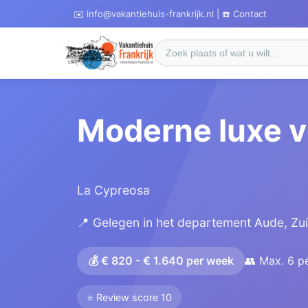
✉️ info@vakantiehuis-frankrijk.nl | ☎️ Contact
Moderne luxe vi
La Cypreosa
📍 Gelegen in het departement Aude, Zui
💰 € 820 - € 1.640 per week
👥 Max. 6 p
⭐ Review score 10