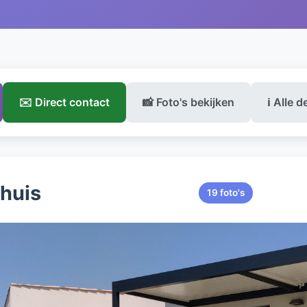
✉️ Direct contact
📸 Foto's bekijken
ℹ️ Alle d
ehuis
19 foto's