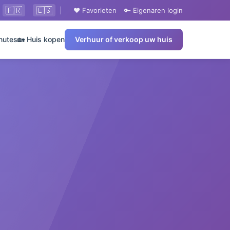
🇫🇷
🇪🇸
|
❤️ Favorieten
🔑 Eigenaren login
nutes
🏡 Huis kopen
Verhuur of verkoop uw huis