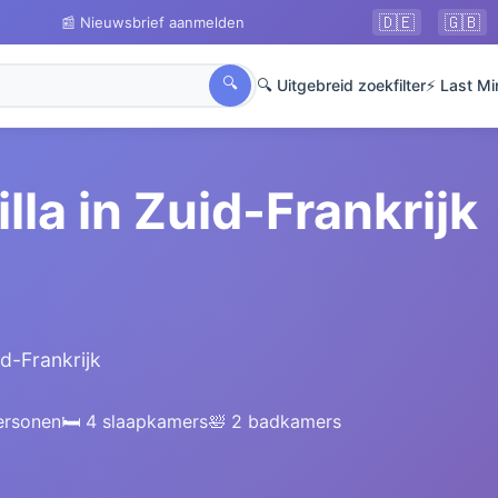
🇩🇪
🇬🇧
📰 Nieuwsbrief aanmelden
🔍
🔍 Uitgebreid zoekfilter
⚡ Last Mi
lla in Zuid-Frankrijk
d-Frankrijk
ersonen
🛏️ 4 slaapkamers
🛀 2 badkamers