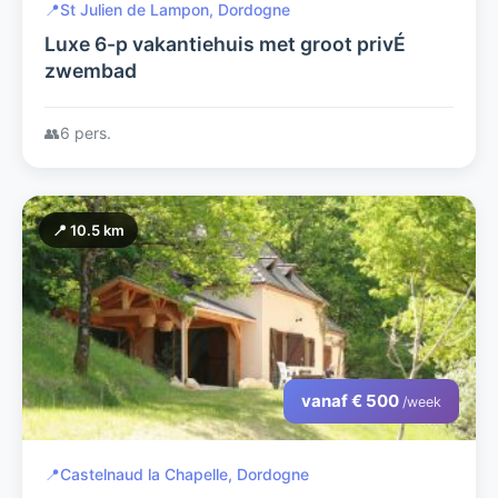
📍
St Julien de Lampon, Dordogne
Luxe 6-p vakantiehuis met groot privÉ
zwembad
👥
6 pers.
📍 10.5 km
vanaf € 500
/week
📍
Castelnaud la Chapelle, Dordogne