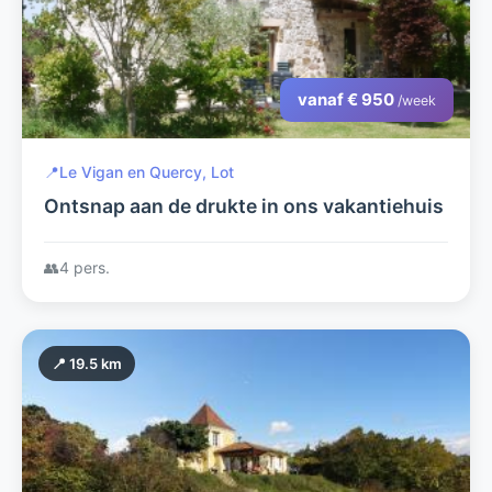
vanaf € 950
/week
📍
Le Vigan en Quercy, Lot
Ontsnap aan de drukte in ons vakantiehuis
👥
4 pers.
📍 19.5 km