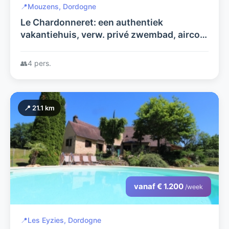
📍
Mouzens, Dordogne
Le Chardonneret: een authentiek
vakantiehuis, verw. privé zwembad, airco,
glasvezel. Rustige privé tuin, dichtbij
beziensw+golf. Geen extra kosten!
👥
4 pers.
📍 21.1 km
vanaf € 1.200
/week
📍
Les Eyzies, Dordogne