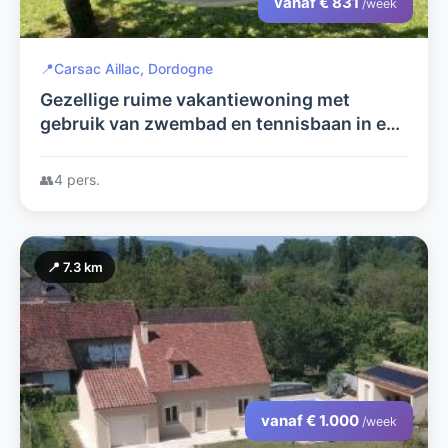
vanaf € 831
/week
📍
Carsac Aillac, Dordogne
Gezellige ruime vakantiewoning met
gebruik van zwembad en tennisbaan in een
prachtige groene omgeving!
👥
4 pers.
📍 7.3 km
vanaf € 1.000
/week