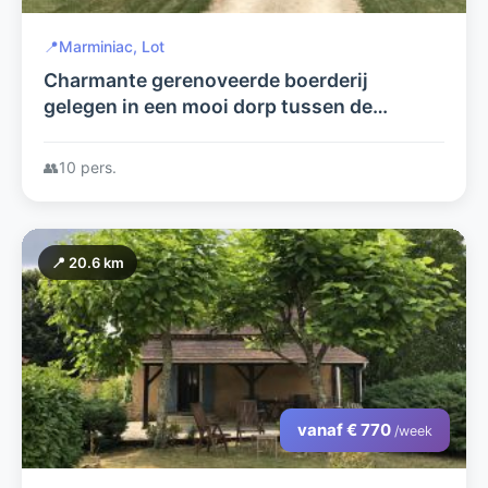
📍
Marminiac, Lot
Charmante gerenoveerde boerderij
gelegen in een mooi dorp tussen de
rivieren de Dordogne en de Lot. Verwarmd
privé zwembad. Prachtig uitzicht
👥
10 pers.
📍 20.6 km
vanaf € 770
/week