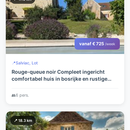
vanaf € 725
/week
📍
Salviac, Lot
Rouge-queue noir Compleet ingericht
comfortabel huis in bosrijke en rustige
omgeving
👥
6 pers.
📍 18.3 km