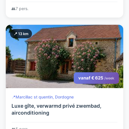
Sarlat la Caneda
👥
7 pers.
📍 13 km
vanaf € 625
/week
📍
Marcillac st quentin, Dordogne
Luxe gîte, verwarmd privé zwembad,
airconditioning
👥
5 pers.