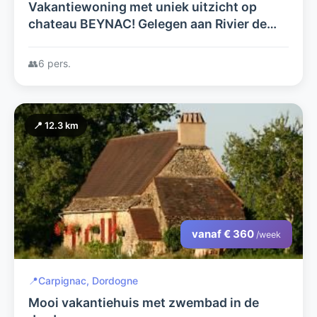
Vakantiewoning met uniek uitzicht op
chateau BEYNAC! Gelegen aan Rivier de
DORDOGNE, tussen chateau - Milandes,
Fayrac en Castelnaud.
👥
6 pers.
📍 12.3 km
vanaf € 360
/week
📍
Carpignac, Dordogne
Mooi vakantiehuis met zwembad in de