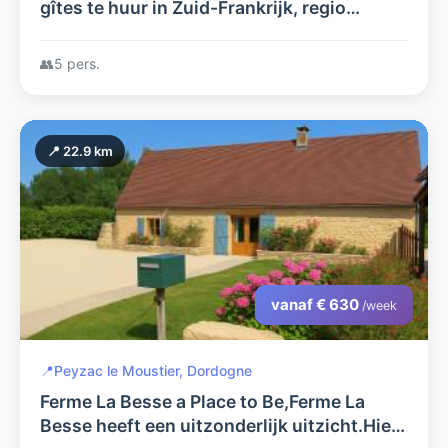
gîtes te huur in Zuid-Frankrijk, regio
Lot/Dordogne: rust, comfort en avontuur
in een prachtige omgeving!
👥
5 pers.
📍 22.9 km
vanaf € 630
/week
📍
Peyzac le Moustier, Dordogne
Ferme La Besse a Place to Be,Ferme La
Besse heeft een uitzonderlijk uitzicht.Hier