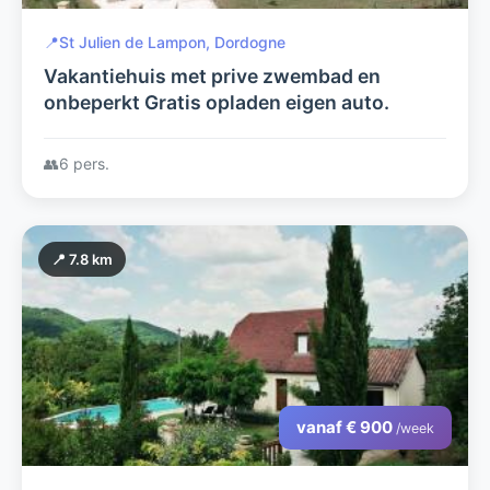
📍
St Julien de Lampon, Dordogne
Vakantiehuis met prive zwembad en
onbeperkt Gratis opladen eigen auto.
👥
6 pers.
📍 7.8 km
vanaf € 900
/week