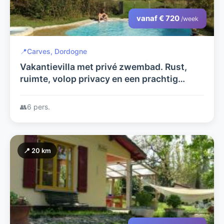
vanaf € 720
/week
📍
Carves, Dordogne
Vakantievilla met privé zwembad. Rust,
ruimte, volop privacy en een prachtig
uitzicht vanaf het overdekte terras.
👥
6 pers.
📍 20 km