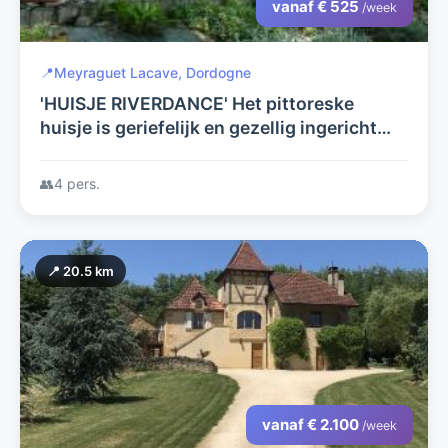
vanaf € 525
/week
📍
Meyraguet Lacave, Dordogne
'HUISJE RIVERDANCE' Het pittoreske
huisje is geriefelijk en gezellig ingericht
met grote tuin.
👥
4 pers.
📍 20.5 km
vanaf € 2.100
/week