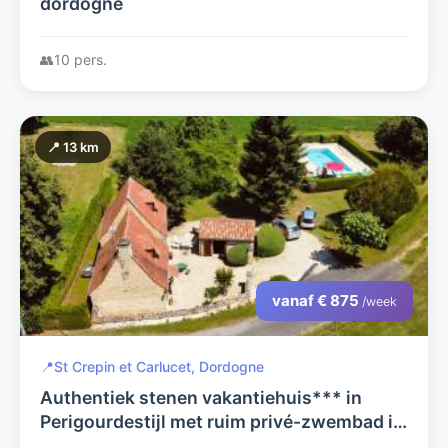
dordogne
👥
10 pers.
📍 13 km
vanaf € 875
/week
📍
St Crepin et Carlucet, Dordogne
Authentiek stenen vakantiehuis*** in
Perigourdestijl met ruim privé-zwembad in
een kindvriendelijke grote tuin vlakbij