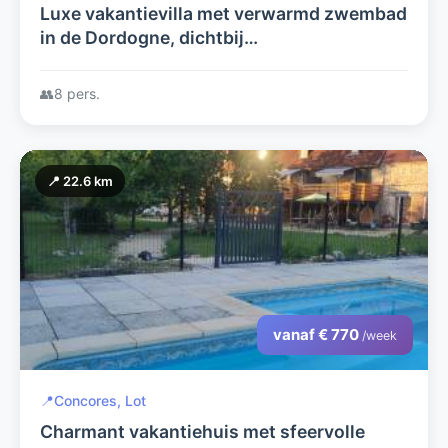
Luxe vakantievilla met verwarmd zwembad
in de Dordogne, dichtbij
bezienswaardigheden en mooie plaatsjes.
👥
8 pers.
📍 22.6 km
vanaf € 770
/week
📍
Concores, Lot
Charmant vakantiehuis met sfeervolle