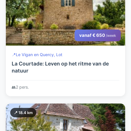
vanaf € 650
/week
📍
Le Vigan en Quercy, Lot
La Courtade: Leven op het ritme van de
natuur
👥
2 pers.
📍 18.4 km