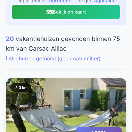
Departement:
Dordogne
| Regio:
Aquitaine
🗺️
Bekijk op kaart
20
vakantiehuizen gevonden binnen 75
km van Carsac Aillac
ℹ️ Alle huizen getoond (geen datumfilter)
📍 0 km