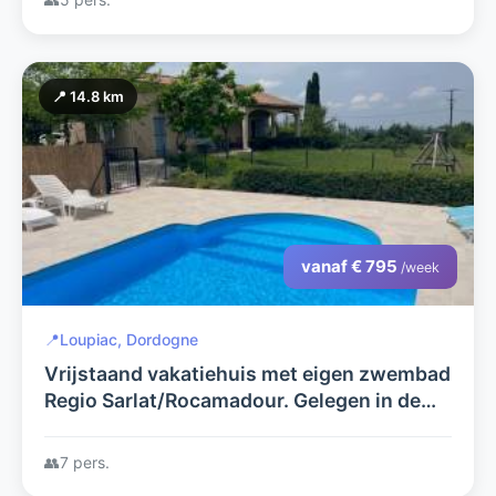
📍 14.8 km
vanaf € 795
/week
📍
Loupiac, Dordogne
Vrijstaand vakatiehuis met eigen zwembad
Regio Sarlat/Rocamadour. Gelegen in de
Lot op de grens met de Dordogne.
👥
7 pers.