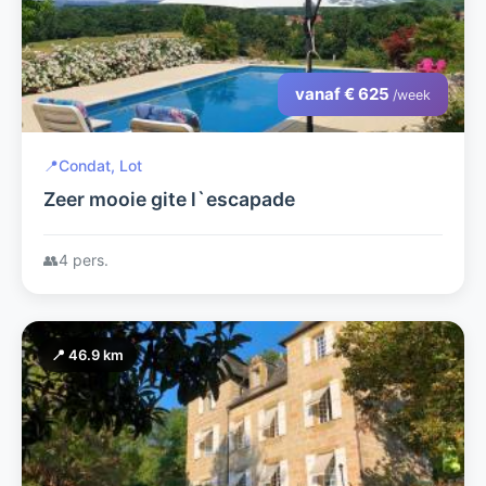
vanaf € 625
/week
📍
Condat, Lot
Zeer mooie gite l`escapade
👥
4 pers.
📍 46.9 km