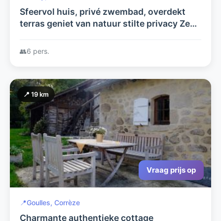
Sfeervol huis, privé zwembad, overdekt
terras geniet van natuur stilte privacy Zeer
geschikt voor gezinnen ook oma/opa of
vrienden welkom tot 6 pers.
👥
6 pers.
📍 19 km
Vraag prijs op
📍
Goulles, Corrèze
Charmante authentieke cottage