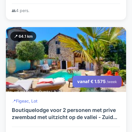
met grote tuin.
👥
4 pers.
📍 64.1 km
vanaf € 1.575
/week
📍
Figeac, Lot
Boutiquelodge voor 2 personen met prive
zwembad met uitzicht op de vallei - Zuid
Frankrijk