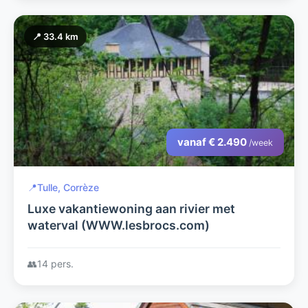
📍 33.4 km
vanaf € 2.490
/week
📍
Tulle, Corrèze
Luxe vakantiewoning aan rivier met
waterval (WWW.lesbrocs.com)
👥
14 pers.