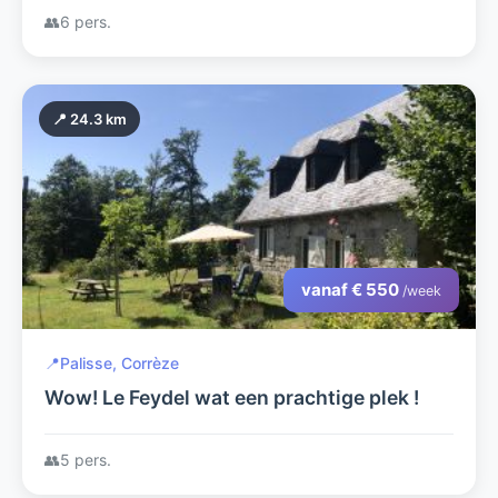
👥
6 pers.
📍 24.3 km
vanaf € 550
/week
📍
Palisse, Corrèze
Wow! Le Feydel wat een prachtige plek !
👥
5 pers.