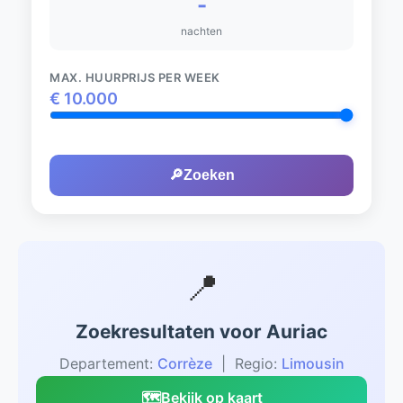
-
nachten
MAX. HUURPRIJS PER WEEK
€
10.000
🔎
Zoeken
📍
Zoekresultaten voor Auriac
Departement:
Corrèze
| Regio:
Limousin
🗺️
Bekijk op kaart