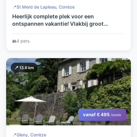
📍
St Merd de Lapleau, Corrèze
Heerlijk complete plek voor een
ontspannen vakantie! Vlakbij groot
recreatiemeer!
👥
4 pers.
📍 13.6 km
vanaf € 495
/week
📍
Gleny, Corrèze