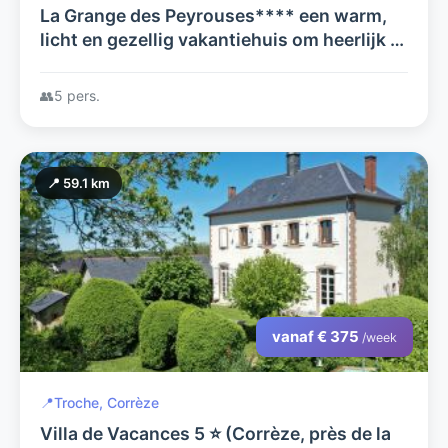
La Grange des Peyrouses**** een warm,
licht en gezellig vakantiehuis om heerlijk te
ontspannen en een goede uitvalsbasis om
de Auvergne te verkennen.
👥
5 pers.
📍 59.1 km
vanaf € 375
/week
📍
Troche, Corrèze
Villa de Vacances 5 ⭐ (Corrèze, près de la