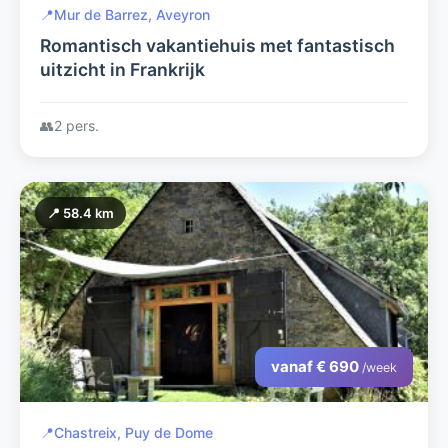
📍
Mur de Barrez, Aveyron
Romantisch vakantiehuis met fantastisch
uitzicht in Frankrijk
👥
2 pers.
📍 58.4 km
vanaf € 690
/week
📍
Chastreix, Puy de Dome