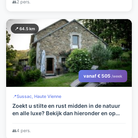
👥
2 pers.
📍 64.5 km
vanaf € 505
/week
📍
Sussac, Haute Vienne
Zoekt u stilte en rust midden in de natuur
en alle luxe? Bekijk dan hieronder en op
arcenfrance.com wat wij u te bieden
hebben.
👥
4 pers.