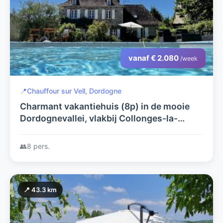
vanaf € 2.080
/week
📍
Chauffour sur Vell, Dordogne
Charmant vakantiehuis (8p) in de mooie
Dordognevallei, vlakbij Collonges-la-
Rouge. Bijzonder veel te doen !
👥
8 pers.
📍 43.3 km