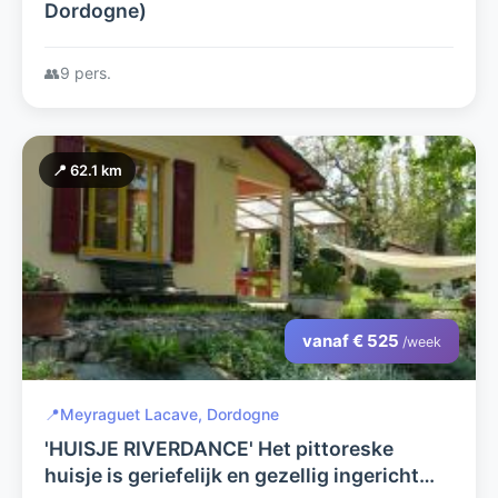
Dordogne)
👥
9 pers.
📍 62.1 km
vanaf € 525
/week
📍
Meyraguet Lacave, Dordogne
'HUISJE RIVERDANCE' Het pittoreske
huisje is geriefelijk en gezellig ingericht