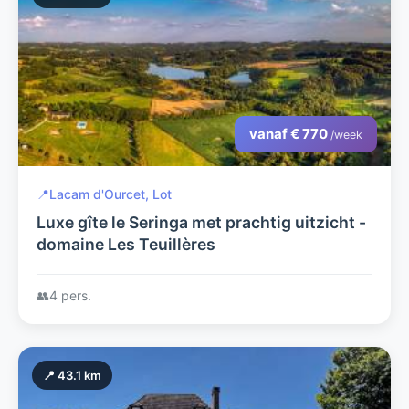
vanaf € 770
/week
📍
Lacam d'Ourcet, Lot
Luxe gîte le Seringa met prachtig uitzicht -
domaine Les Teuillères
👥
4 pers.
📍 43.1 km