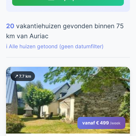
20
vakantiehuizen gevonden binnen 75
km van Auriac
ℹ️ Alle huizen getoond (geen datumfilter)
📍 7.7 km
vanaf € 499
/week