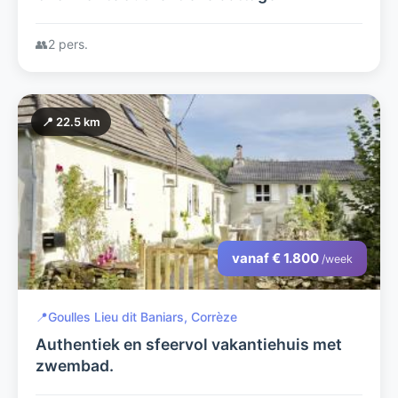
👥
2 pers.
📍 22.5 km
vanaf € 1.800
/week
📍
Goulles Lieu dit Baniars, Corrèze
Authentiek en sfeervol vakantiehuis met
zwembad.