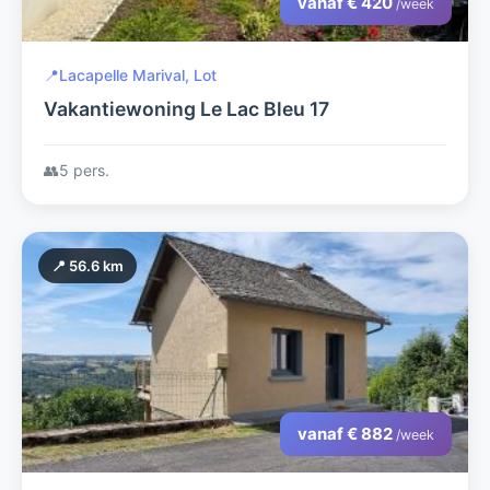
vanaf € 420
/week
📍
Lacapelle Marival, Lot
Vakantiewoning Le Lac Bleu 17
👥
5 pers.
📍 56.6 km
vanaf € 882
/week