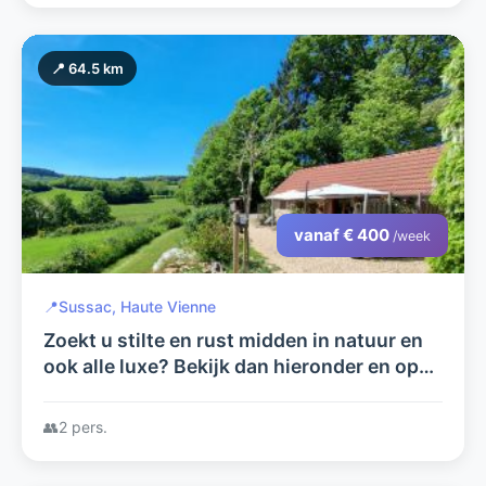
📍 64.5 km
vanaf € 400
/week
📍
Sussac, Haute Vienne
Zoekt u stilte en rust midden in natuur en
ook alle luxe? Bekijk dan hieronder en op
arcenfrance.com wat wij u te bieden
hebben.
👥
2 pers.