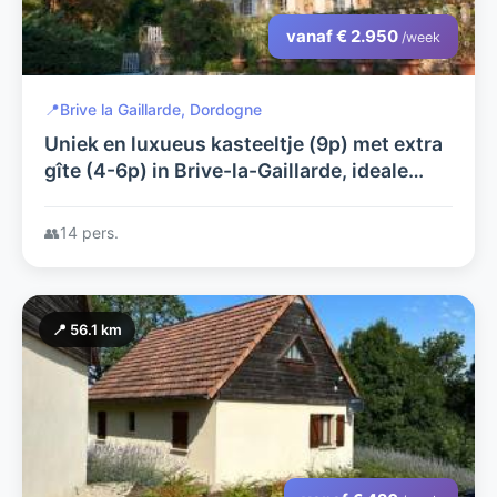
vanaf € 2.950
/week
📍
Brive la Gaillarde, Dordogne
Uniek en luxueus kasteeltje (9p) met extra
gîte (4-6p) in Brive-la-Gaillarde, ideale
uitvalsbasis om deze prachtige streek te
ontdekken.
👥
14 pers.
📍 56.1 km