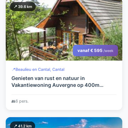
📍 39.6 km
vanaf € 595
/week
📍
Beaulieu en Cantal, Cantal
Genieten van rust en natuur in
Vakantiewoning Auvergne op 400m
afstand van recreatiemeer
👥
6 pers.
📍 41.2 km