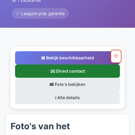
🛀 1 badkamer
✅ Laagste prijs garantie
🤍
📅 Bekijk beschikbaarheid
✉️ Direct contact
📸 Foto's bekijken
ℹ️ Alle details
Foto's van het