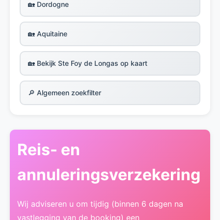
🏡 Dordogne
🏡 Aquitaine
🏡 Bekijk Ste Foy de Longas op kaart
🔎 Algemeen zoekfilter
Reis- en
annuleringsverzekering
Wij adviseren u om tijdig (binnen 6 dagen na
vastlegging van de booking) een