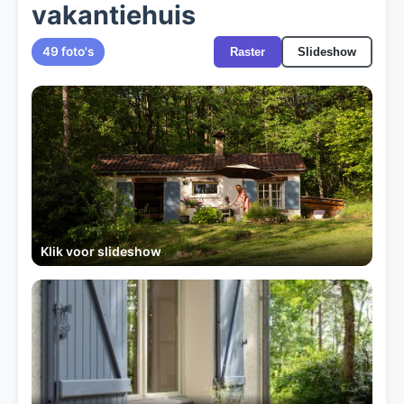
vakantiehuis
49 foto's
Raster
Slideshow
Klik voor slideshow