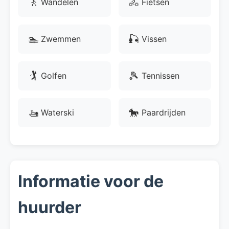
🚶
🚴
Wandelen
Fietsen
🏊
🎣
Zwemmen
Vissen
🏌
🎾
Golfen
Tennissen
🚤
🐎
Waterski
Paardrijden
Informatie voor de
huurder