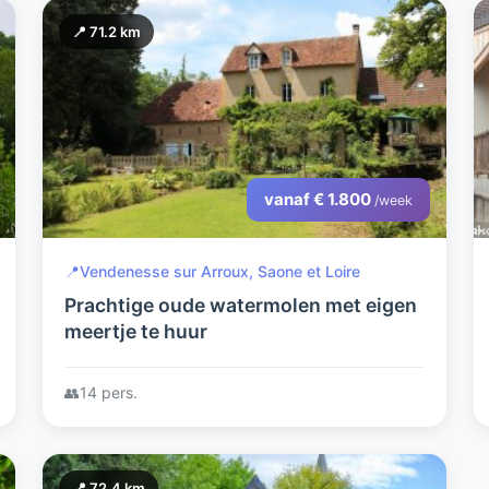
📍 71.2 km
vanaf € 1.800
/week
📍
Vendenesse sur Arroux, Saone et Loire
Prachtige oude watermolen met eigen
meertje te huur
👥
14 pers.
📍 72.4 km