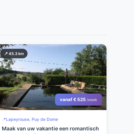
📍 45.3 km
vanaf € 525
/week
📍
Lapeyrouse, Puy de Dome
Maak van uw vakantie een romantisch