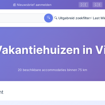
🇩🇪
🇬🇧
📰 Nieuwsbrief aanmelden
🔍
🔍 Uitgebreid zoekfilter
⚡ Last Mi
Vakantiehuizen in V
20 beschikbare accommodaties binnen 75 km
ht