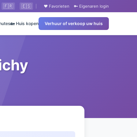
🇫🇷
🇪🇸
|
❤️ Favorieten
🔑 Eigenaren login
nutes
🏡 Huis kopen
Verhuur of verkoop uw huis
ichy