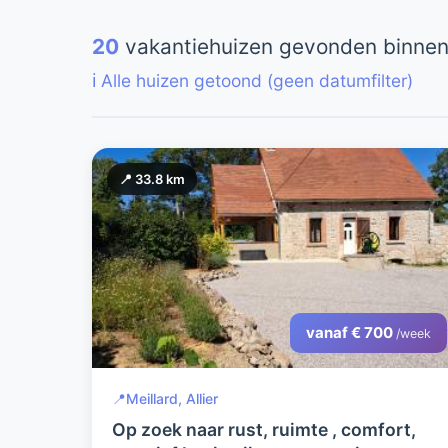
20
vakantiehuizen gevonden binnen
ℹ️ Alle huizen getoond (geen datumfilter)
📍 33.8 km
vanaf € 700
/week
📍
Meillard, Allier
Op zoek naar rust, ruimte , comfort,