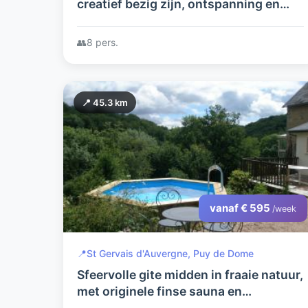
creatief bezig zijn, ontspanning en
natuur dan is dit de plek voor u!!.
👥
8 pers.
📍 45.3 km
vanaf € 595
/week
📍
St Gervais d'Auvergne, Puy de Dome
Sfeervolle gite midden in fraaie natuur,
met originele finse sauna en
dompelbad.