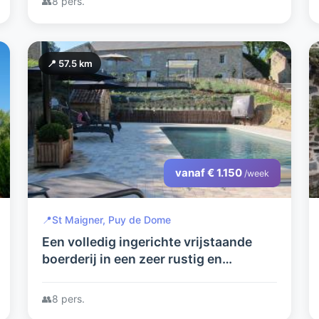
👥
8 pers.
📍 57.5 km
vanaf € 1.150
/week
📍
St Maigner, Puy de Dome
Een volledig ingerichte vrijstaande
boerderij in een zeer rustig en
landelijke omgeving van de Puy de
Dome. Met prive zwembad.
👥
8 pers.