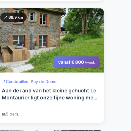
📍 68.9 km
vanaf € 800
/week
📍
Combrailles, Puy de Dome
Aan de rand van het kleine gehucht Le
Montaurier ligt onze fijne woning met
enorme tuin.
👥
5 pers.