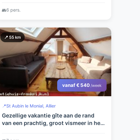
mogelijkheden voor uw relaxte
👥
6 pers.
vakantie.
📍 55 km
vanaf € 540
/week
📍
St Aubin le Monial, Allier
Gezellige vakantie gîte aan de rand
van een prachtig, groot vismeer in het
glooiende, boeren landschap van de
Allier in midden Frankrijk.