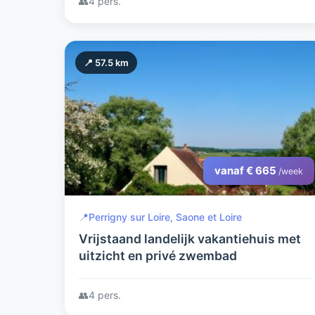
👥
4 pers.
📍 57.5 km
vanaf € 665
/week
📍
Perrigny sur Loire, Saone et Loire
Vrijstaand landelijk vakantiehuis met
uitzicht en privé zwembad
👥
4 pers.