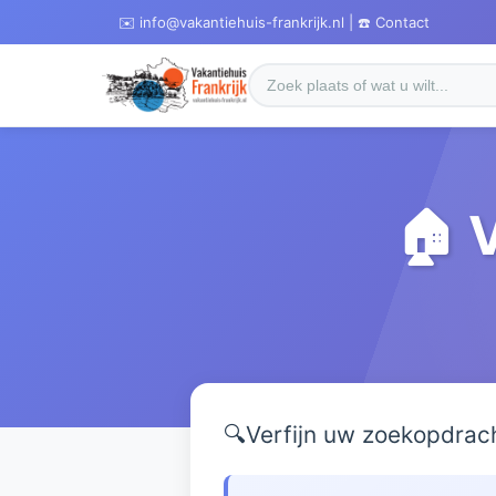
✉️ info@vakantiehuis-frankrijk.nl | ☎️ Contact
🏠 
🔍
Verfijn uw zoekopdrac