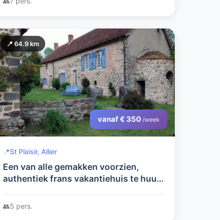
👥
7 pers.
📍 64.9 km
vanaf € 350
/week
📍
St Plaisir, Allier
Een van alle gemakken voorzien,
authentiek frans vakantiehuis te huur.
In rustige, bosrijke omgeving.
👥
5 pers.