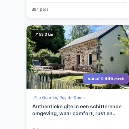
👥
4 pers.
📍 53.3 km
vanaf € 445
/week
📍
Le Quartier, Puy de Dome
Authentieke gîte in een schitterende
omgeving, waar comfort, rust en
avontuur samenkomen