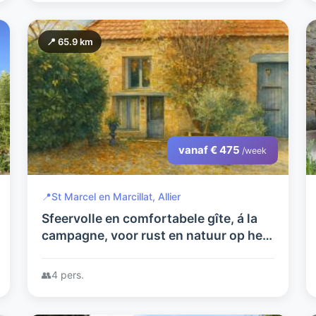
📍 65.9 km
vanaf € 475
/week
📍
St Marcel en Marcillat, Allier
Sfeervolle en comfortabele gîte, á la
campagne, voor rust en natuur op het
authentieke franse platteland.
👥
4 pers.