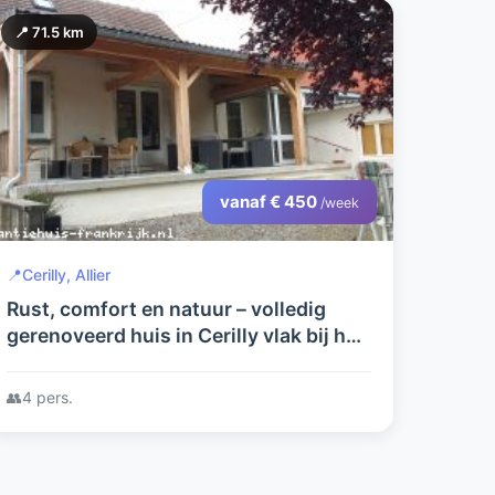
📍 71.5 km
vanaf € 450
/week
📍
Cerilly, Allier
Rust, comfort en natuur – volledig
gerenoveerd huis in Cerilly vlak bij het
Forêt de Tronçais
👥
4 pers.