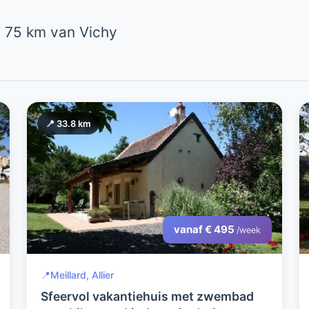
 75 km van Vichy
📍 33.8 km
vanaf € 495
/week
📍
Meillard, Allier
Sfeervol vakantiehuis met zwembad