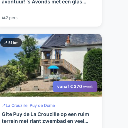
avontuur! 's Avonds met een glas
champagne samen vanuit uw eigen
hottub naar de sterren kijken...
👥
2 pers.
📍 51 km
vanaf € 370
/week
📍
La Crouzille, Puy de Dome
Gite Puy de La Crouzille op een ruim
terrein met riant zwembad en veel
privacy in de Puy de Dome, 1001