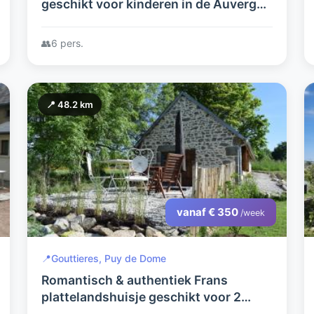
geschikt voor kinderen in de Auvergne
creatieve mogelijkheden
👥
6 pers.
📍 48.2 km
vanaf € 350
/week
📍
Gouttieres, Puy de Dome
Romantisch & authentiek Frans
plattelandshuisje geschikt voor 2
personen. Vrij gelegen en volop