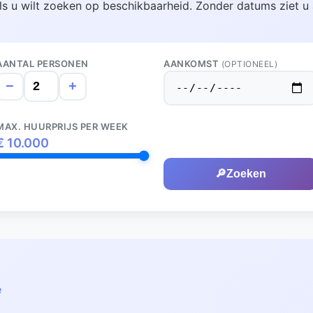
ls u wilt zoeken op beschikbaarheid. Zonder datums ziet u 
AANTAL PERSONEN
AANKOMST
(OPTIONEEL)
−
+
MAX. HUURPRIJS PER WEEK
€
10.000
🔎
Zoeken
e