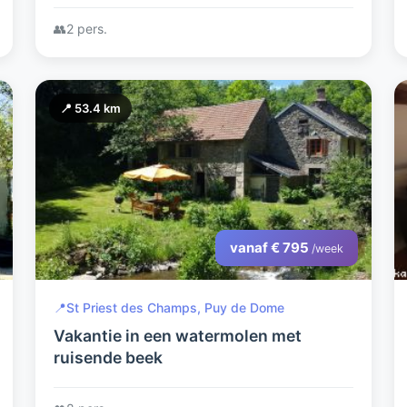
Privacy
👥
2 pers.
📍 53.4 km
vanaf € 795
/week
📍
St Priest des Champs, Puy de Dome
Vakantie in een watermolen met
ruisende beek