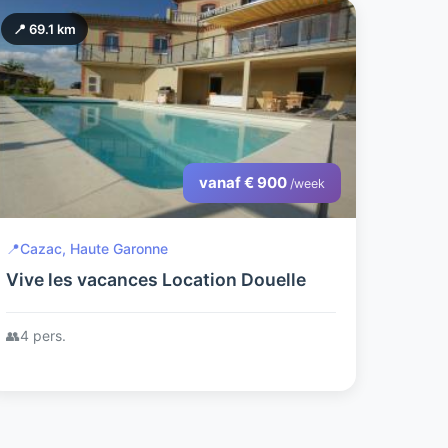
📍 69.1 km
vanaf € 900
/week
📍
Cazac, Haute Garonne
Vive les vacances Location Douelle
👥
4 pers.