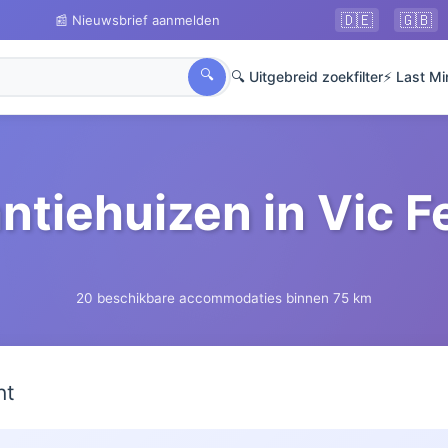
🇩🇪
🇬🇧
📰 Nieuwsbrief aanmelden
🔍
🔍 Uitgebreid zoekfilter
⚡ Last Mi
ntiehuizen in Vic 
20 beschikbare accommodaties binnen 75 km
ht