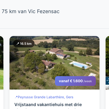
 75 km van Vic Fezensac
📍 16.5 km
vanaf € 1.600
/week
📍
Peyrusse Grande Labarthère, Gers
Vrijstaand vakantiehuis met drie