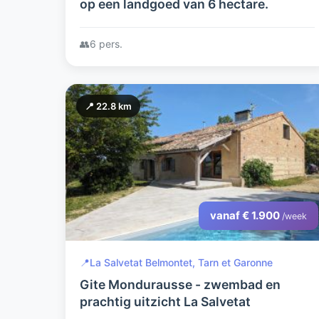
op een landgoed van 6 hectare.
👥
6 pers.
📍 22.8 km
vanaf € 1.900
/week
📍
La Salvetat Belmontet, Tarn et Garonne
Gite Mondurausse - zwembad en
prachtig uitzicht La Salvetat