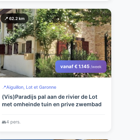
📍 62.2 km
vanaf € 1.145
/week
📍
Aiguillon, Lot et Garonne
(Vis)Paradijs pal aan de rivier de Lot
met omheinde tuin en prive zwembad
👥
4 pers.