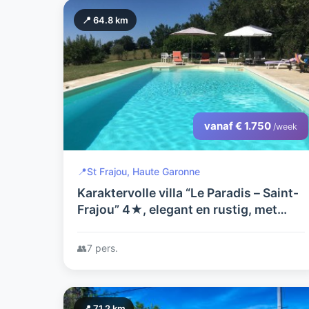
📍 64.8 km
vanaf € 1.750
/week
📍
St Frajou, Haute Garonne
Karaktervolle villa “Le Paradis – Saint-
Frajou” 4★, elegant en rustig, met
uitzicht op de volledige
Pyreneeënketen.
👥
7 pers.
📍 71.2 km