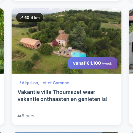
📍 60.4 km
vanaf € 1.100
/week
📍
Aiguillon, Lot et Garonne
Vakantie villa Thoumazet waar
vakantie onthaasten en genieten is!
👥
8 pers.