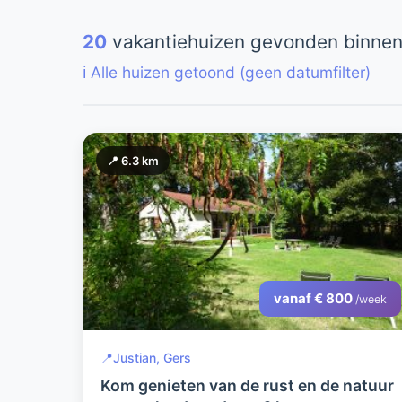
20
vakantiehuizen gevonden binnen
ℹ️ Alle huizen getoond (geen datumfilter)
📍 6.3 km
vanaf € 800
/week
📍
Justian, Gers
Kom genieten van de rust en de natuur