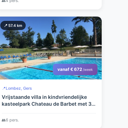
👥
4 pers.
📍 57.4 km
vanaf € 672
/week
📍
Lombez, Gers
Vrijstaande villa in kindvriendelijke
kasteelpark Chateau de Barbet met 3
gemeenschappelijke zwembaden in de
prachtige Gers.
👥
6 pers.