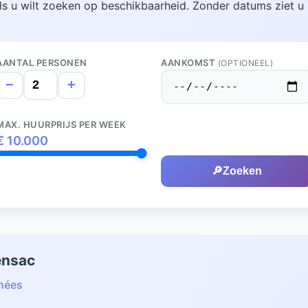
ls u wilt zoeken op beschikbaarheid. Zonder datums ziet u 
AANTAL PERSONEN
AANKOMST
(OPTIONEEL)
−
+
MAX. HUURPRIJS PER WEEK
€
10.000
🔎
Zoeken
ensac
énées