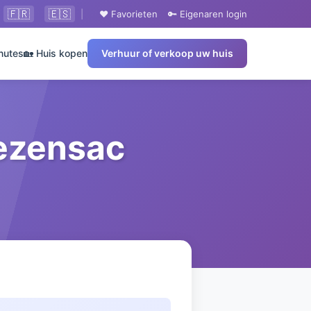
🇫🇷
🇪🇸
|
❤️ Favorieten
🔑 Eigenaren login
nutes
🏡 Huis kopen
Verhuur of verkoop uw huis
Fezensac