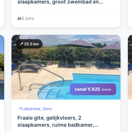
slaapkamers, groot zwembad en
boomgaard
👥
8 pers.
📍 25.5 km
vanaf € 625
/week
📍
Labarrere, Gers
Fraaie gite, gelijkvloers, 2
slaapkamers, ruime badkamer,
woonkamer, luxe keuken en