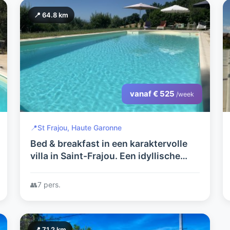
📍 64.8 km
vanaf € 525
/week
📍
St Frajou, Haute Garonne
Bed & breakfast in een karaktervolle
villa in Saint-Frajou. Een idyllische
plek, elegant en rustig met uitzicht op
de Pyreneeënketen.
👥
7 pers.
📍 71.2 km