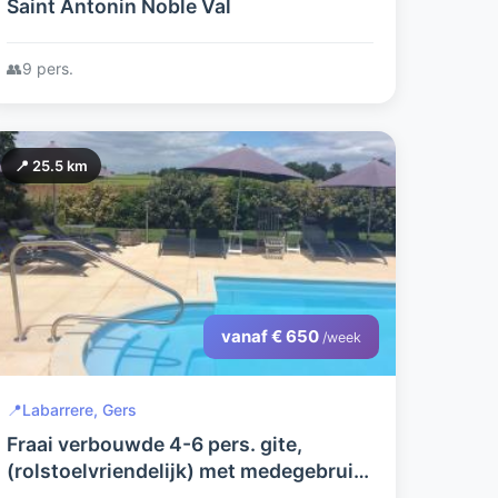
Saint Antonin Noble Val
👥
9 pers.
📍 25.5 km
vanaf € 650
/week
📍
Labarrere, Gers
Fraai verbouwde 4-6 pers. gite,
(rolstoelvriendelijk) met medegebruik
van zwembad van 12 x 5 meter, grote