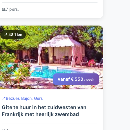
tuin en div. terrassen. Top-
👥
7 pers.
vakantieadres!
📍 48.1 km
vanaf € 550
/week
📍
Bézues Bajon, Gers
Gite te huur in het zuidwesten van
Frankrijk met heerlijk zwembad