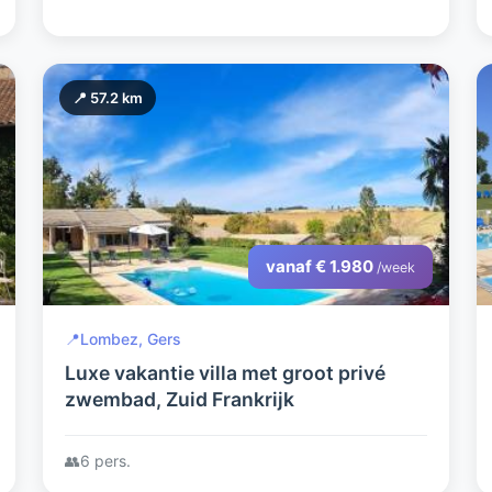
📍 57.2 km
vanaf € 1.980
/week
📍
Lombez, Gers
Luxe vakantie villa met groot privé
zwembad, Zuid Frankrijk
👥
6 pers.