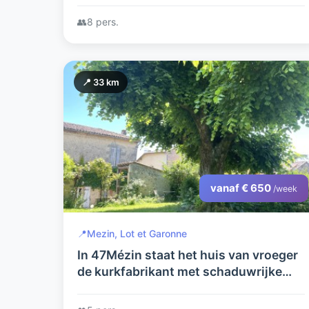
👥
8 pers.
📍 33 km
vanaf € 650
/week
📍
Mezin, Lot et Garonne
In 47Mézin staat het huis van vroeger
de kurkfabrikant met schaduwrijke
tuin en terras vlakbij verwarmd
zwembad, winkels en restaurants.