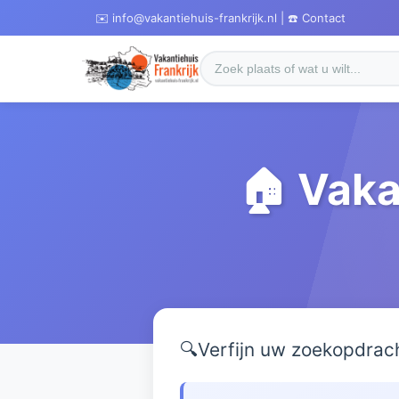
✉️ info@vakantiehuis-frankrijk.nl | ☎️ Contact
🏠 Vaka
🔍
Verfijn uw zoekopdrac