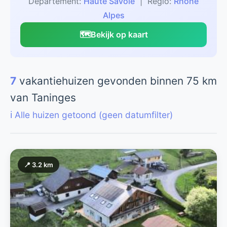
Departement:
Haute Savoie
| Regio:
Rhone
Alpes
🗺️
Bekijk op kaart
7
vakantiehuizen gevonden binnen 75 km
van Taninges
ℹ️ Alle huizen getoond (geen datumfilter)
📍 3.2 km