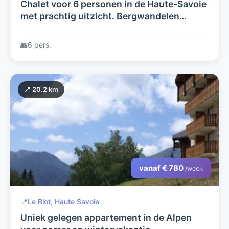
Chalet voor 6 personen in de Haute-Savoie
met prachtig uitzicht. Bergwandelen
vanuit huis door 1 van de mooiste
bergreservaten van Frankrijk.
👥
6 pers.
📍 20.2 km
vanaf € 780
/week
📍
Le Biot, Haute Savoie
Uniek gelegen appartement in de Alpen