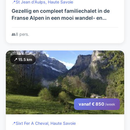
📍
St Jean d'Aulps, Haute Savoie
Gezellig en compleet familiechalet in de
Franse Alpen in een mooi wandel- en
skigebied, rustig en landelijk gelegen op
loopafstand van het dorp.
👥
8 pers.
📍 15.5 km
vanaf € 850
/week
📍
Sixt Fer A Cheval, Haute Savoie