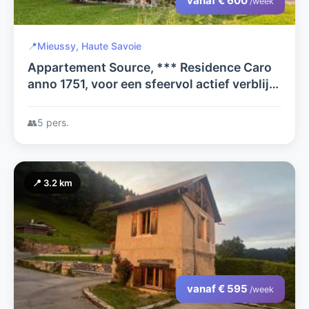
vanaf € 600
/week
📍
Mieussy, Haute Savoie
Appartement Source, *** Residence Caro
anno 1751, voor een sfeervol actief verblijf
zomer en wintersport, in het hart van de
Franse Alpen.
👥
5 pers.
📍 3.2 km
vanaf € 595
/week