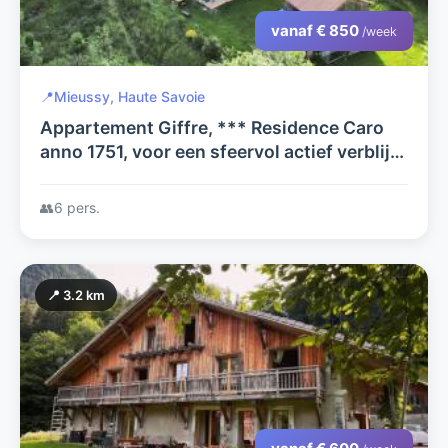
vanaf € 850
/week
📍
Mieussy, Haute Savoie
Appartement Giffre, *** Residence Caro
anno 1751, voor een sfeervol actief verblijf,
zomer en wintersport in het hart van de
Franse Alpen.
👥
6 pers.
📍 3.2 km