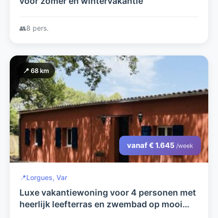
voor zomer en wintervakantie
👥
8 pers.
📍 68 km
vanaf € 1.645
/week
📍
Lorgues, Var
Luxe vakantiewoning voor 4 personen met
heerlijk leefterras en zwembad op mooi
terrein.