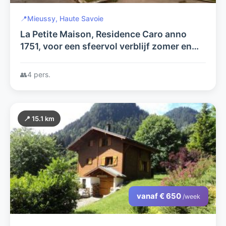
📍
Mieussy, Haute Savoie
La Petite Maison, Residence Caro anno
1751, voor een sfeervol verblijf zomer en
wintersport, in het hart van de Franse
Alpen.
👥
4 pers.
📍 15.1 km
vanaf € 650
/week