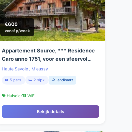
€600
vanaf p/week
Appartement Source, *** Residence
Caro anno 1751, voor een sfeervol
actief verblijf zomer en wintersport,
Haute Savoie
,
Mieussy
in het hart van de Franse Alpen.
👥 5 pers.
🛏️ 2 slpk.
🔎Landkaart
🐕 Huisdier
📶 WiFi
Bekijk details