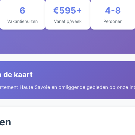
6
€595+
4-8
Vakantiehuizen
Vanaf p/week
Personen
 de kaart
artement Haute Savoie en omliggende gebieden op onze int
zen