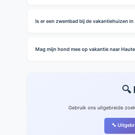
Onze vakantiehuizen in Haute Savoie zijn ge
voor uw reisgezelschap.
Is er een zwembad bij de vakantiehuizen in
In Haute Savoie hebben de vakantiehuizen
andere voorzieningen. Gebruik ons uitgebrei
Mag mijn hond mee op vakantie naar Haute
Bij 1 van de 6 vakantiehuizen in Haute Savo
contact op met de eigenaar voor specifieke
🔍
Gebruik ons uitgebreide zoek
🔧 Uitgebr