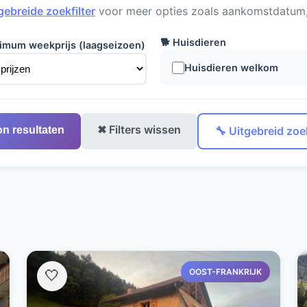
gebreide zoekfilter
voor meer opties zoals aankomstdatum, 
🐕 Huisdieren
imum weekprijs (laagseizoen)
Huisdieren welkom
✖ Filters wissen
on resultaten
🔧 Uitgebreid zoek
OOST-FRANKRIJK
🤍