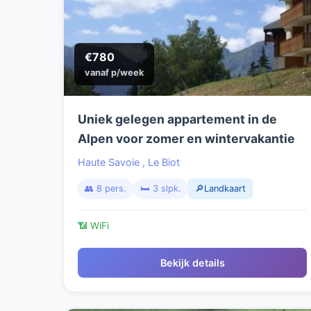
€780
vanaf p/week
Uniek gelegen appartement in de
Alpen voor zomer en wintervakantie
Haute Savoie
,
Le Biot
👥 8 pers.
🛏️ 3 slpk.
🔎Landkaart
📶 WiFi
Bekijk details