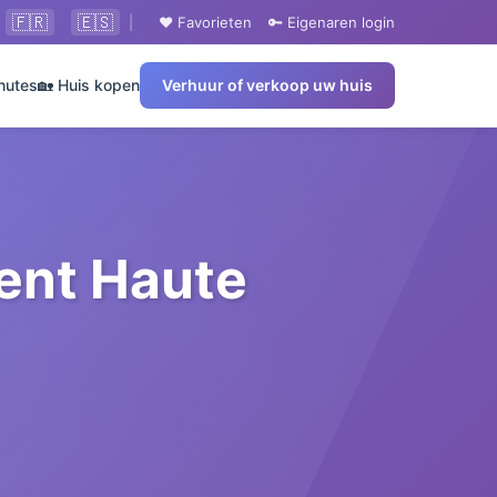
🇫🇷
🇪🇸
|
❤️ Favorieten
🔑 Eigenaren login
nutes
🏡 Huis kopen
Verhuur of verkoop uw huis
ent Haute