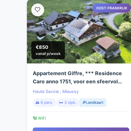
OOST-FRANKRIJK
🤍
€850
vanaf p/week
Appartement Giffre, *** Residence
Caro anno 1751, voor een sfeervol
actief verblijf, zomer en wintersport in
Haute Savoie
,
Mieussy
het hart van de Franse Alpen.
👥 6 pers.
🛏️ 3 slpk.
🔎Landkaart
📶 WiFi