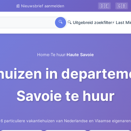
🇩🇪
🇬🇧
📰 Nieuwsbrief aanmelden
🔍
🔍 Uitgebreid zoekfilter
⚡ Last Mi
Home
›
Te huur
›
Haute Savoie
huizen in departem
Savoie te huur
6 particuliere vakantiehuizen van Nederlandse en Vlaamse eigenaren