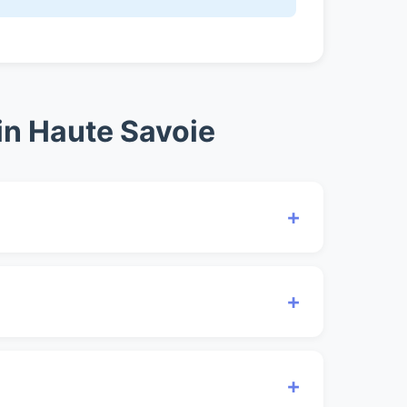
in Haute Savoie
+
variëren door seizoensinvloeden en
+
izoen liggen de prijzen tussen €950 en
+