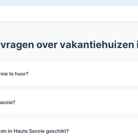
 vragen over vakantiehuizen 
voie te huur?
in Haute Savoie beschikbaar voor verhuur. Dit aantal kan 
Savoie?
n €595 tot €850 per week in het laagseizoen. In het hoogse
zen in Haute Savoie geschikt?