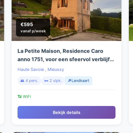
€595
vanaf p/week
La Petite Maison, Residence Caro
anno 1751, voor een sfeervol verblijf
zomer en wintersport, in het hart van
Haute Savoie
,
Mieussy
de Franse Alpen.
👥 4 pers.
🛏️ 2 slpk.
🔎Landkaart
📶 WiFi
Bekijk details