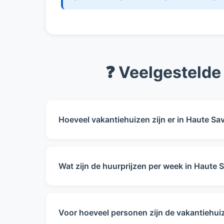
❓ Veelgestelde
Hoeveel vakantiehuizen zijn er in Haute Sa
Op dit moment hebben wij 6 vakantiehuizen 
beschikbaarheid.
Wat zijn de huurprijzen per week in Haute 
De huurprijzen in Haute Savoie variëren va
€1.450 per week.
Voor hoeveel personen zijn de vakantiehui