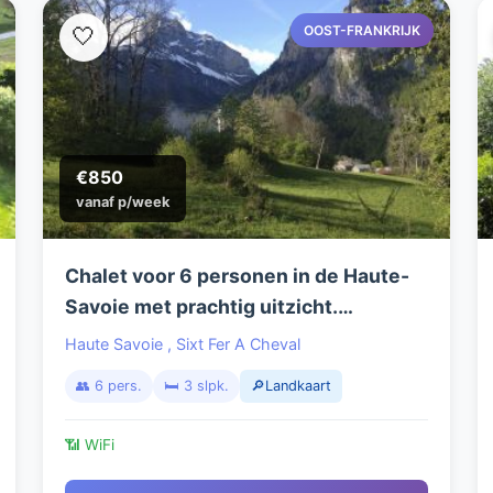
OOST-FRANKRIJK
🤍
€850
vanaf p/week
Chalet voor 6 personen in de Haute-
Savoie met prachtig uitzicht.
Bergwandelen vanuit huis door 1 van
Haute Savoie
,
Sixt Fer A Cheval
de mooiste bergreservaten van
👥 6 pers.
🛏️ 3 slpk.
🔎Landkaart
Frankrijk.
📶 WiFi