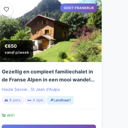
OOST-FRANKRIJK
🤍
€650
vanaf p/week
Gezellig en compleet familiechalet in
de Franse Alpen in een mooi wandel-
en skigebied, rustig en landelijk
Haute Savoie
,
St Jean d'Aulps
gelegen op loopafstand van het dorp.
👥 8 pers.
🛏️ 4 slpk.
🔎Landkaart
📶 WiFi