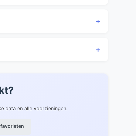
en zoeken naar huizen die geschikt zijn
+
ich meer door de natuurlijke omgeving en
+
deze huizen te vinden. Neem altijd vooraf
kt?
e data en alle voorzieningen.
 favorieten