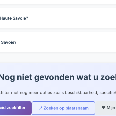
schikt voor 4 tot 8 personen. U kunt met het filter hierbov
 Haute Savoie?
 op dit moment geen eigen zwembad. Dit gebied kenmerkt z
de zoekfilter als een zwembad belangrijk voor u is.
 Savoie?
ie zijn huisdieren welkom. Gebruik het huisdieren filter om 
 regels.
 Nog niet gevonden wat u zoe
filter met nog meer opties zoals beschikbaarheid, specifiek
eid zoekfilter
❤️ Mijn
📍 Zoeken op plaatsnaam