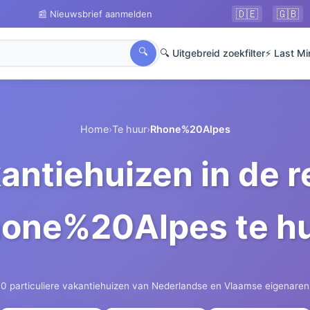
🇩🇪
🇬🇧
📰 Nieuwsbrief aanmelden
🔍
🔍 Uitgebreid zoekfilter
⚡ Last Mi
Home
›
Te huur
›
Rhone%20Alpes
antiehuizen in de r
one%20Alpes te h
0 particuliere vakantiehuizen van Nederlandse en Vlaamse eigenaren