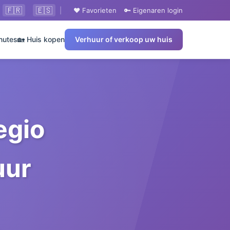
🇫🇷
🇪🇸
|
❤️ Favorieten
🔑 Eigenaren login
nutes
🏡 Huis kopen
Verhuur of verkoop uw huis
egio
uur