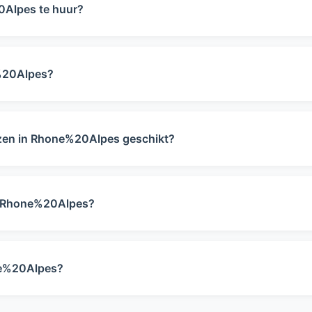
0Alpes te huur?
 in Rhone%20Alpes beschikbaar voor verhuur. Dit aantal ka
e%20Alpes?
an €0 tot €0 per week in het laagseizoen. In het hoogseiz
izen in Rhone%20Alpes geschikt?
geschikt voor 0 tot 0 personen. U kunt met het filter hier
in Rhone%20Alpes?
n op dit moment geen eigen zwembad. Dit gebied kenmerkt
reide zoekfilter als een zwembad belangrijk voor u is.
ne%20Alpes?
ehuizen in Rhone%20Alpes waar huisdieren expliciet welkom