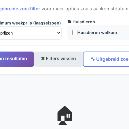
gebreide zoekfilter
voor meer opties zoals aankomstdatum, 
🐕 Huisdieren
imum weekprijs (laagseizoen)
Huisdieren welkom
✖ Filters wissen
on resultaten
🔧 Uitgebreid zoek
🏠