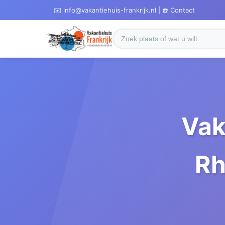
✉️ info@vakantiehuis-frankrijk.nl | ☎️ Contact
Vak
Rh