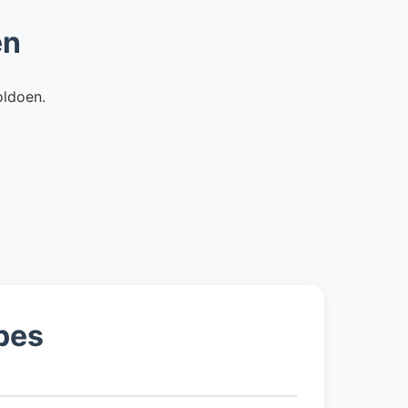
en
oldoen.
pes