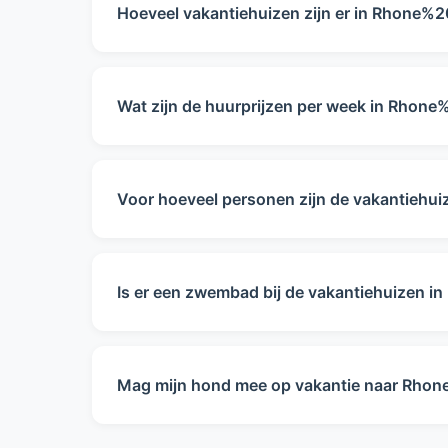
Hoeveel vakantiehuizen zijn er in Rhone%2
Op dit moment hebben wij 0 vakantiehuizen
beschikbaarheid.
Wat zijn de huurprijzen per week in Rhon
De huurprijzen in Rhone%20Alpes variëren v
week.
Voor hoeveel personen zijn de vakantiehu
Onze vakantiehuizen in Rhone%20Alpes zijn 
voor uw reisgezelschap.
Is er een zwembad bij de vakantiehuizen 
In Rhone%20Alpes hebben de vakantiehuize
en andere voorzieningen. Gebruik ons uitgeb
Mag mijn hond mee op vakantie naar Rho
Helaas zijn er op dit moment geen vakanti