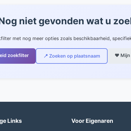
, of bekijk ons uitgebreide zoekfilter voor huizen in ande
 Nog niet gevonden wat u zoe
filter met nog meer opties zoals beschikbaarheid, specifiek
eid zoekfilter
❤️ Mijn
📍 Zoeken op plaatsnaam
ge Links
Voor Eigenaren