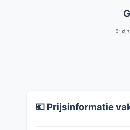
G
Er zij
💶 Prijsinformatie 