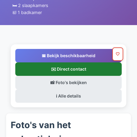
🛏️ 2 slaapkamers
🛀 1 badkamer
🤍
📅 Bekijk beschikbaarheid
✉️ Direct contact
📸 Foto's bekijken
ℹ️ Alle details
Foto's van het