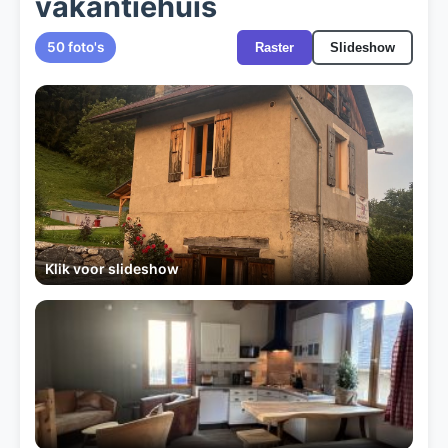
vakantiehuis
50 foto's
Raster
Slideshow
Klik voor slideshow