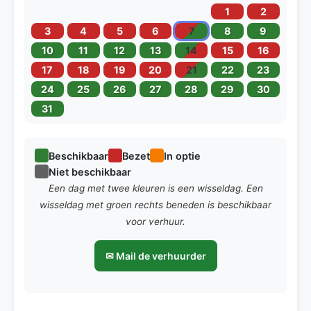
1
2
3
4
5
6
7
8
9
10
11
12
13
14
15
16
17
18
19
20
21
22
23
24
25
26
27
28
29
30
31
Beschikbaar
Bezet
In optie
Niet beschikbaar
Een dag met twee kleuren is een wisseldag. Een
wisseldag met groen rechts beneden is beschikbaar
voor verhuur.
✉ Mail de verhuurder