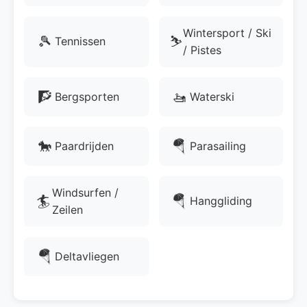
Wintersport / Ski
🎾
⛷️
Tennissen
/ Pistes
🧗
🚤
Bergsporten
Waterski
🐎
🪂
Paardrijden
Parasailing
Windsurfen /
🏄
🪂
Hanggliding
Zeilen
🪂
Deltavliegen