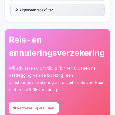
🔎 Algemeen zoekfilter
Reis- en
annuleringsverzekering
Wij adviseren u om tijdig (binnen 6 dagen na
vastlegging van de booking) een
annuleringsverzekering af te sluiten. Bij voorkeur
met een All-Risk dekking.
🛡️ Verzekering afsluiten