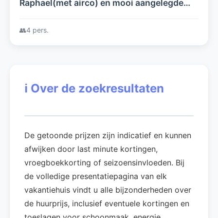
Raphael(met airco) en mooi aangelegde
tuin, zwembad en garage prachtige ligging
in de Provence op een golfresort
👥
4 pers.
ℹ️
Over de zoekresultaten
De getoonde prijzen zijn indicatief en kunnen
afwijken door last minute kortingen,
vroegboekkorting of seizoensinvloeden. Bij
de volledige presentatiepagina van elk
vakantiehuis vindt u alle bijzonderheden over
de huurprijs, inclusief eventuele kortingen en
toeslagen voor schoonmaak, energie,