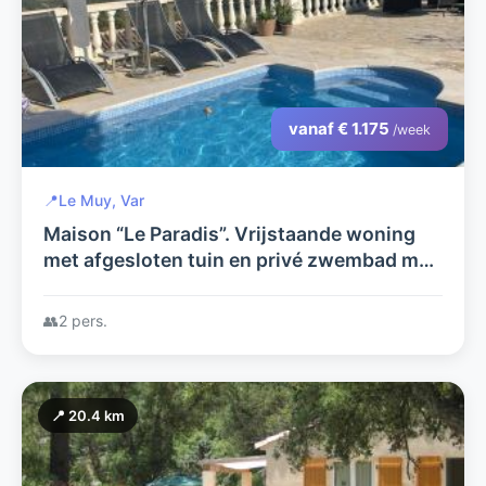
vanaf € 1.175
/week
📍
Le Muy, Var
Maison “Le Paradis”. Vrijstaande woning
met afgesloten tuin en privé zwembad met
prachtig uitzicht op 15 km van zee.
👥
2 pers.
📍 20.4 km