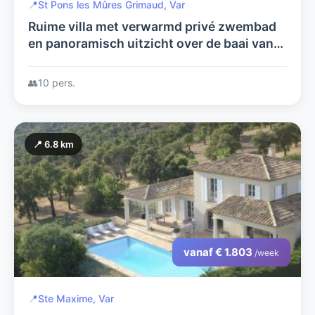
📍
St Pons les Mûres Grimaud, Var
Ruime villa met verwarmd privé zwembad
en panoramisch uitzicht over de baai van
St. Tropez.
👥
10 pers.
📍 6.8 km
vanaf € 1.803
/week
📍
Ste Maxime, Var