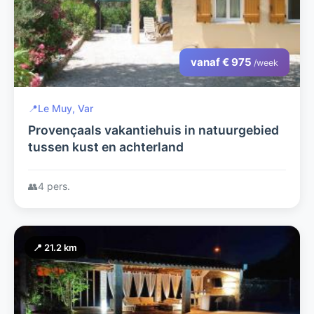
vanaf € 975
/week
📍
Le Muy, Var
Provençaals vakantiehuis in natuurgebied
tussen kust en achterland
👥
4 pers.
📍 21.2 km