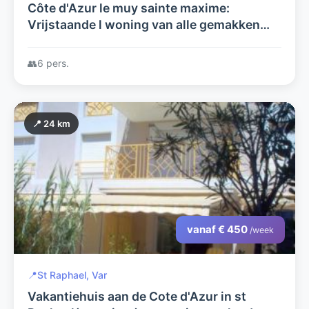
Côte d'Azur le muy sainte maxime:
Vrijstaande l woning van alle gemakken
voorzien op een afgesloten domaine met
prive zwembad en een prachtig uitzicht
👥
6 pers.
📍 24 km
vanaf € 450
/week
📍
St Raphael, Var
Vakantiehuis aan de Cote d'Azur in st