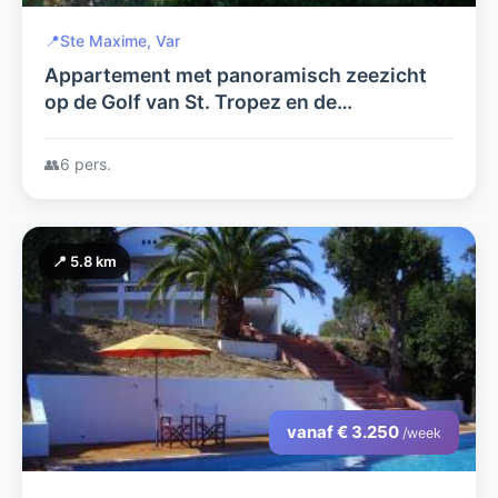
📍
Ste Maxime, Var
Appartement met panoramisch zeezicht
op de Golf van St. Tropez en de
Middelandse Zee. Glasvezel internet.
Geschikt tot 6 personen.
👥
6 pers.
📍 5.8 km
vanaf € 3.250
/week