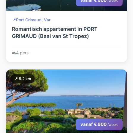
vanaf € 900
/week
📍
Port Grimaud, Var
Romantisch appartement in PORT
GRIMAUD (Baai van St Tropez)
👥
4 pers.
📍 5.2 km
vanaf € 900
/week