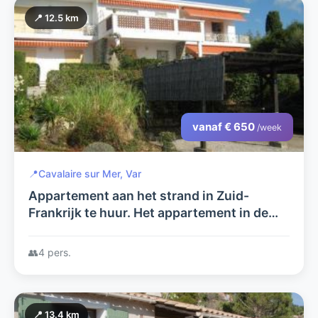
📍 12.5 km
vanaf € 650
/week
📍
Cavalaire sur Mer, Var
Appartement aan het strand in Zuid-
Frankrijk te huur. Het appartement in de
Var is geschikt voor 4 personen en ligt aan
de Middellandse Zee.
👥
4 pers.
📍 13.4 km