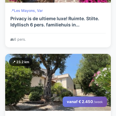
📍
Les Mayons, Var
Privacy is de ultieme luxe! Ruimte. Stilte.
Idyllisch 6 pers. familiehuis in
natuurreservaat boven St.Tropez.
Kindveilig zwembad. Glasvezel internet!
👥
6 pers.
📍 23.2 km
vanaf € 2.450
/week