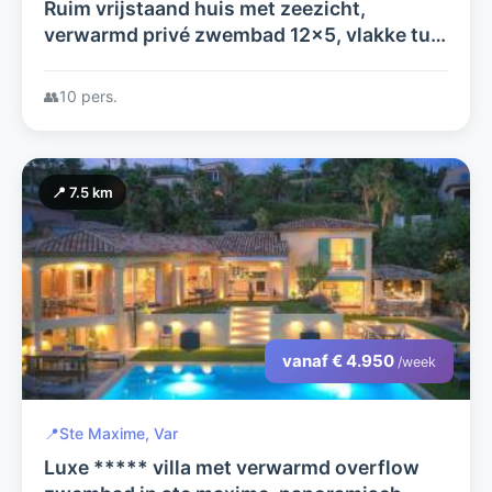
Ruim vrijstaand huis met zeezicht,
verwarmd privé zwembad 12x5, vlakke tuin
grenzend aan natuurgebied en
doodlopende weg, nabij 18-holes
👥
10 pers.
golfterrein
📍 7.5 km
vanaf € 4.950
/week
📍
Ste Maxime, Var
Luxe ***** villa met verwarmd overflow