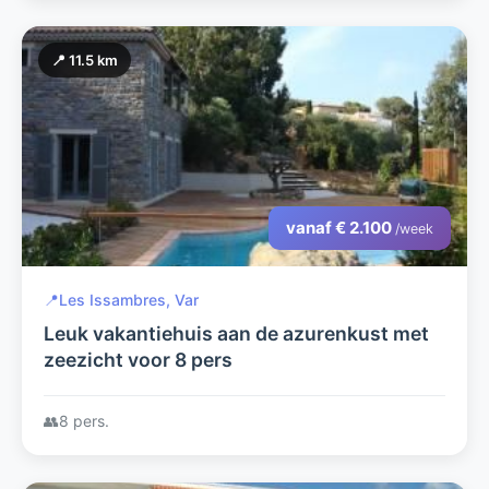
📍 11.5 km
vanaf € 2.100
/week
📍
Les Issambres, Var
Leuk vakantiehuis aan de azurenkust met
zeezicht voor 8 pers
👥
8 pers.