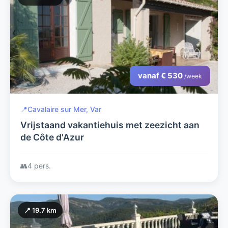
vanaf € 530
/week
📍
Cavalaire sur Mer, Var
Vrijstaand vakantiehuis met zeezicht aan
de Côte d'Azur
👥
4 pers.
📍 19.7 km