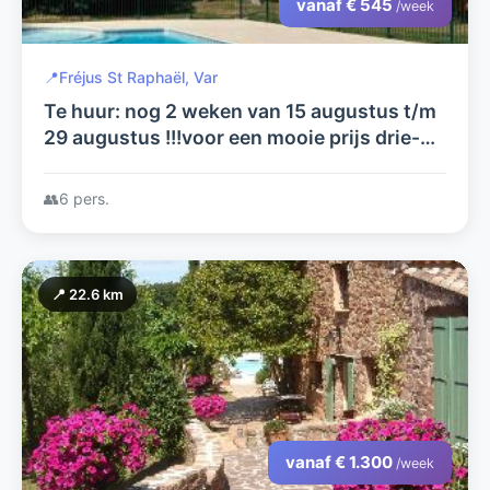
vanaf € 545
/week
📍
Fréjus St Raphaël, Var
Te huur: nog 2 weken van 15 augustus t/m
29 augustus !!!voor een mooie prijs drie-
kamerappartement aan de Côte d'Azur
👥
6 pers.
📍 22.6 km
vanaf € 1.300
/week