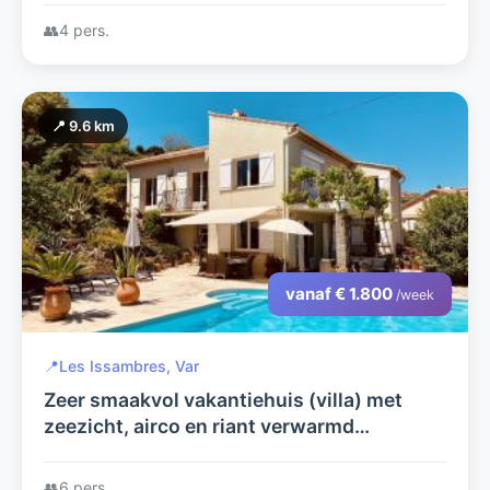
👥
4 pers.
📍 9.6 km
vanaf € 1.800
/week
📍
Les Issambres, Var
Zeer smaakvol vakantiehuis (villa) met
zeezicht, airco en riant verwarmd
zwembad te huur voor 6 personen in Zuid
Frankrijk
👥
6 pers.