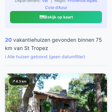
Departement:
Var
| Regio:
Provence Alpes
Cote d'Azur
🗺️
Bekijk op kaart
20
vakantiehuizen gevonden binnen 75
km van St Tropez
ℹ️ Alle huizen getoond (geen datumfilter)
📍 4.5 km