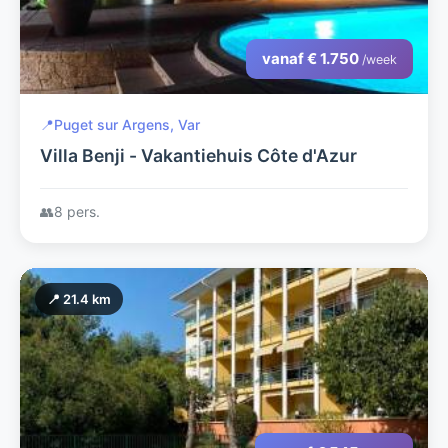
vanaf € 1.750
/week
📍
Puget sur Argens, Var
Villa Benji - Vakantiehuis Côte d'Azur
👥
8 pers.
📍 21.4 km