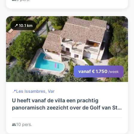
📍 10.1 km
vanaf € 1.750
/week
📍
Les Issambres, Var
U heeft vanaf de villa een prachtig
panoramisch zeezicht over de Golf van St-
Tropez tevens heeft u een geheel vrij zicht
op dal en heuvels
👥
10 pers.