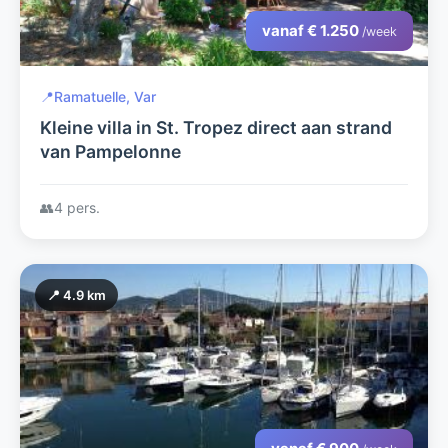
vanaf € 1.250
/week
📍
Ramatuelle, Var
Kleine villa in St. Tropez direct aan strand
van Pampelonne
👥
4 pers.
📍 4.9 km