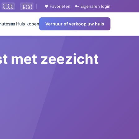
🇫🇷
🇪🇸
|
❤️ Favorieten
🔑 Eigenaren login
nutes
🏡 Huis kopen
Verhuur of verkoop uw huis
t met zeezicht