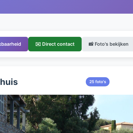
ikbaarheid
✉️ Direct contact
📸 Foto's bekijken
ehuis
25 foto's