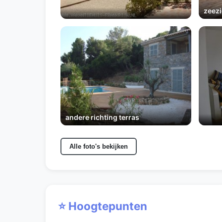
zeez
andere richting terras
Alle foto's bekijken
⭐ Hoogtepunten