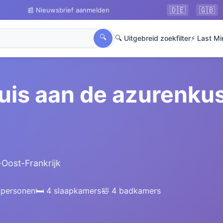
🇩🇪
🇬🇧
📰 Nieuwsbrief aanmelden
🔍
🔍 Uitgebreid zoekfilter
⚡ Last Mi
uis aan de azurenkus
-Oost-Frankrijk
 personen
🛏️ 4 slaapkamers
🛀 4 badkamers