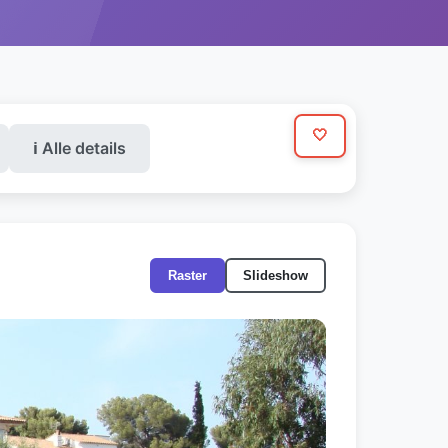
🤍
ℹ️ Alle details
Raster
Slideshow