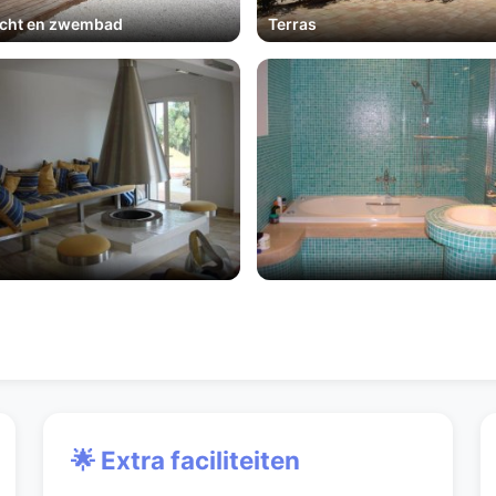
icht en zwembad
Terras
🌟 Extra faciliteiten