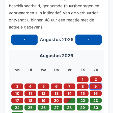
beschikbaarheid, genoemde (huur)bedragen en
voorwaarden zijn indicatief. Van de verhuurder
ontvangt u binnen 48 uur een reactie met de
actuele gegevens.
Augustus 2026
‹
›
Augustus 2026
Ma
Di
Wo
Do
Vr
Za
Zo
1
2
3
4
5
6
7
8
9
10
11
12
13
14
15
16
17
18
19
20
21
22
23
24
25
26
27
28
29
30