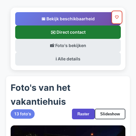
🤍
📅 Bekijk beschikbaarheid
✉️ Direct contact
📸 Foto's bekijken
ℹ️ Alle details
Foto's van het
vakantiehuis
13 foto's
Raster
Slideshow