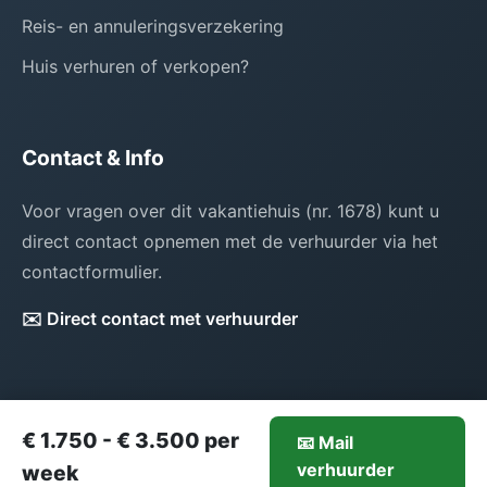
Reis- en annuleringsverzekering
Huis verhuren of verkopen?
Contact & Info
Voor vragen over dit vakantiehuis (nr. 1678) kunt u
direct contact opnemen met de verhuurder via het
contactformulier.
✉️ Direct contact met verhuurder
€ 1.750 - € 3.500 per
📧 Mail
1.750-€3.500/week
verhuurder
Mail verhuurder
week