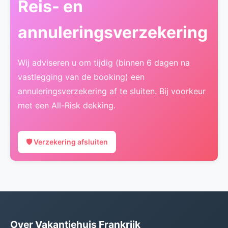
Reis- en
annuleringsverzekering
Wij adviseren u om tijdig (binnen 6 dagen na
vastlegging van de booking) een
annuleringsverzekering af te sluiten. Bij voorkeur
met een All-Risk dekking.
🛡️ Verzekering afsluiten
Over Vakantiehuis Frankrijk