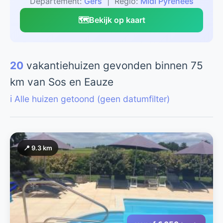
Departement:
Gers
| Regio:
Midi Pyrénées
🗺️
Bekijk op kaart
20
vakantiehuizen gevonden binnen 75
km van Sos en Eauze
ℹ️ Alle huizen getoond (geen datumfilter)
📍 9.3 km