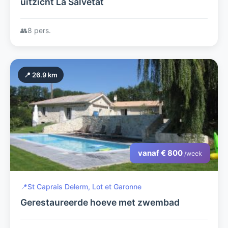
uitzicht La Salvetat
👥
8 pers.
📍 26.9 km
vanaf € 800
/week
📍
St Caprais Delerm, Lot et Garonne
Gerestaureerde hoeve met zwembad