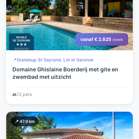
vanaf € 2.625
/week
📍
Grateloup St Gayrand, Lot et Garonne
Domaine Ghislaine Boerderij met gite en
zwembad met uitzicht
👥
12 pers.
📍 47.9 km