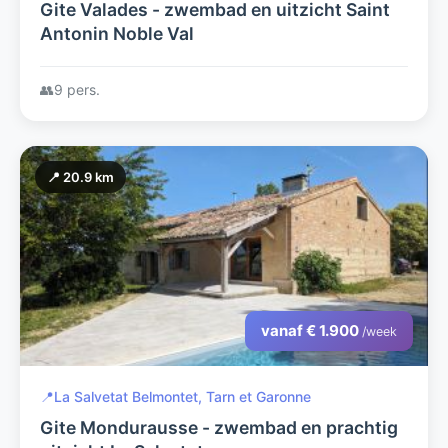
Gite Valades - zwembad en uitzicht Saint
Antonin Noble Val
👥
9 pers.
📍 20.9 km
vanaf € 1.900
/week
📍
La Salvetat Belmontet, Tarn et Garonne
Gite Mondurausse - zwembad en prachtig