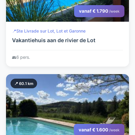
vanaf € 1.790
/week
📍
Ste Livrade sur Lot, Lot et Garonne
Vakantiehuis aan de rivier de Lot
👥
6 pers.
📍 60.1 km
vanaf € 1.600
/week