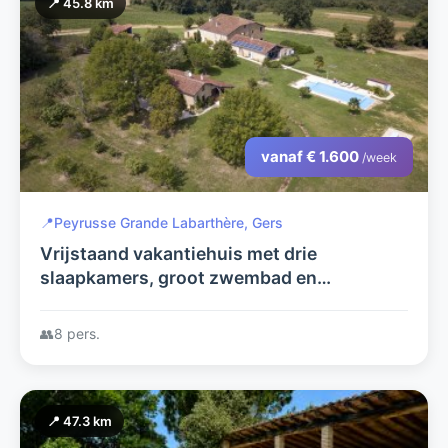
📍 45.8 km
vanaf € 1.600
/week
📍
Peyrusse Grande Labarthère, Gers
Vrijstaand vakantiehuis met drie
slaapkamers, groot zwembad en
boomgaard
👥
8 pers.
📍 47.3 km