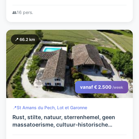
👥
16 pers.
📍 66.2 km
vanaf € 2.500
/week
📍
St Amans du Pech, Lot et Garonne
Rust, stilte, natuur, sterrenhemel, geen
massatoerisme, cultuur-historische
streek, talloze bastidestadjes, ..