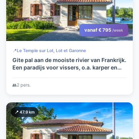
vanaf € 795
/week
📍
Le Temple sur Lot, Lot et Garonne
Gite pal aan de mooiste rivier van Frankrijk.
Een paradijs voor vissers, o.a. karper en
meerval. Met zwembad in grote tuin,
prachtig uitzicht
👥
2 pers.
📍 47.9 km