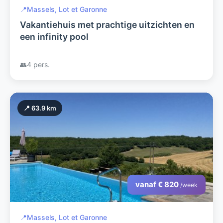
📍
Massels, Lot et Garonne
Vakantiehuis met prachtige uitzichten en
een infinity pool
👥
4 pers.
📍 63.9 km
vanaf € 820
/week
📍
Massels, Lot et Garonne