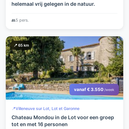
helemaal vrij gelegen in de natuur.
👥
5 pers.
📍 65 km
vanaf € 3.550
/week
📍
Villeneuve sur Lot, Lot et Garonne
Chateau Mondou in de Lot voor een groep
tot en met 16 personen