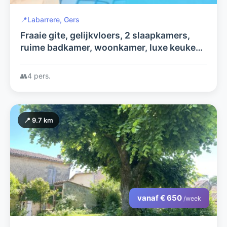
📍
Labarrere, Gers
Fraaie gite, gelijkvloers, 2 slaapkamers,
ruime badkamer, woonkamer, luxe keuken
en medegebruik van het grote zwembad 12
x 5 m en parktuin.
👥
4 pers.
📍 9.7 km
vanaf € 650
/week