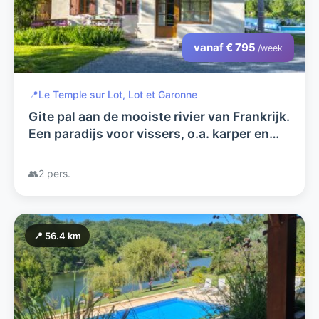
vanaf € 795
/week
📍
Le Temple sur Lot, Lot et Garonne
Gite pal aan de mooiste rivier van Frankrijk.
Een paradijs voor vissers, o.a. karper en
meerval. Met zwembad in grote tuin,
prachtig uitzicht
👥
2 pers.
📍 56.4 km