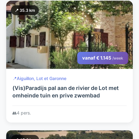
📍 35.3 km
vanaf € 1.145
/week
📍
Aiguillon, Lot et Garonne
(Vis)Paradijs pal aan de rivier de Lot met
omheinde tuin en prive zwembad
👥
4 pers.