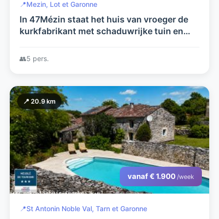
📍
Mezin, Lot et Garonne
In 47Mézin staat het huis van vroeger de
kurkfabrikant met schaduwrijke tuin en
terras vlakbij verwarmd zwembad, winkels
en restaurants.
👥
5 pers.
📍 20.9 km
vanaf € 1.900
/week
📍
St Antonin Noble Val, Tarn et Garonne