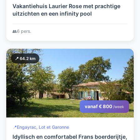
Vakantiehuis Laurier Rose met prachtige
uitzichten en een infinity pool
👥
6 pers.
📍 64.2 km
vanaf € 800
/week
📍
Engayrac, Lot et Garonne
Idyllisch en comfortabel Frans boerderijtje,