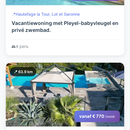
📍
Hautefage la Tour, Lot et Garonne
Vacantiewoning met Pleyel-babyvleugel en
privé zwembad.
👥
4 pers.
📍 63.9 km
vanaf € 770
/week