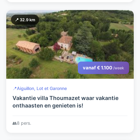
📍 32.9 km
vanaf € 1.100
/week
📍
Aiguillon, Lot et Garonne
Vakantie villa Thoumazet waar vakantie
onthaasten en genieten is!
👥
8 pers.