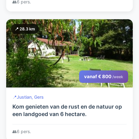
👥
6 pers.
📍 28.3 km
vanaf € 800
/week
📍
Justian, Gers
Kom genieten van de rust en de natuur op
een landgoed van 6 hectare.
👥
6 pers.