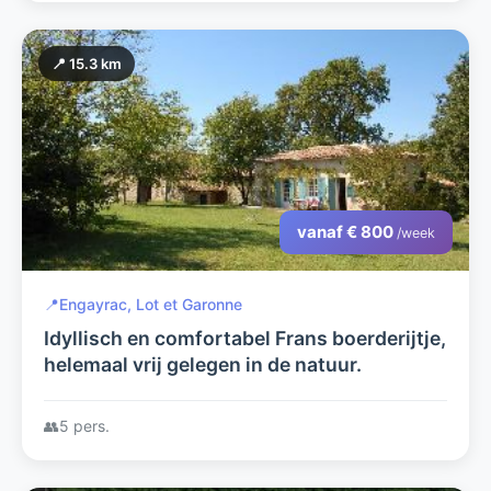
📍 15.3 km
vanaf € 800
/week
📍
Engayrac, Lot et Garonne
Idyllisch en comfortabel Frans boerderijtje,
helemaal vrij gelegen in de natuur.
👥
5 pers.