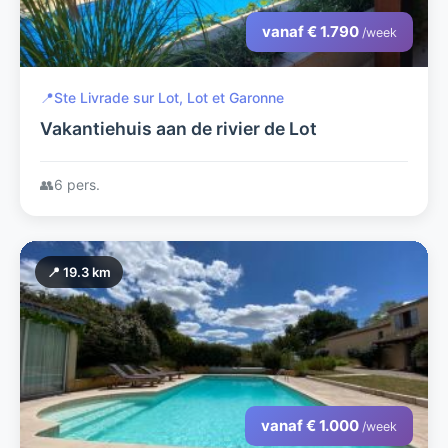
vanaf € 1.790
/week
📍
Ste Livrade sur Lot, Lot et Garonne
Vakantiehuis aan de rivier de Lot
👥
6 pers.
📍 19.3 km
vanaf € 1.000
/week