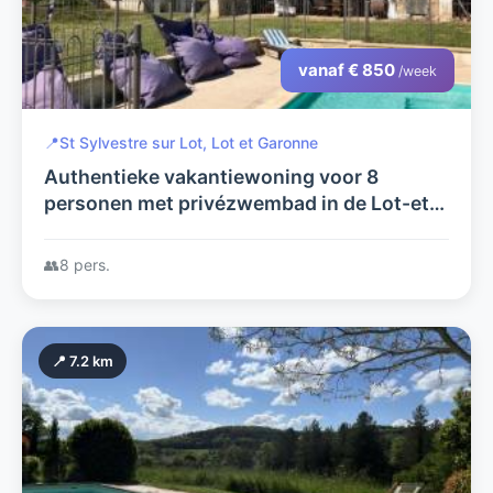
vanaf € 850
/week
📍
St Sylvestre sur Lot, Lot et Garonne
Authentieke vakantiewoning voor 8
personen met privézwembad in de Lot-et-
Garonne
👥
8 pers.
📍 7.2 km