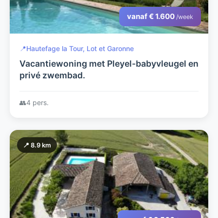
vanaf € 1.600
/week
📍
Hautefage la Tour, Lot et Garonne
Vacantiewoning met Pleyel-babyvleugel en
privé zwembad.
👥
4 pers.
📍 8.9 km