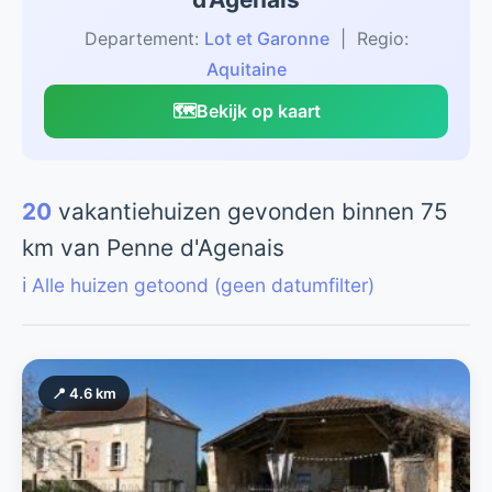
Departement:
Lot et Garonne
| Regio:
Aquitaine
🗺️
Bekijk op kaart
20
vakantiehuizen gevonden binnen 75
km van Penne d'Agenais
ℹ️ Alle huizen getoond (geen datumfilter)
📍 4.6 km