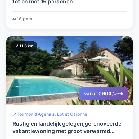
tot en met 16 personen
👥
16 pers.
📍 11.6 km
vanaf € 600
/week
📍
Tournon d'Agenais, Lot et Garonne
Rustig en landelijk gelegen,gerenoveerde
vakantiewoning met groot verwarmd
zwembad