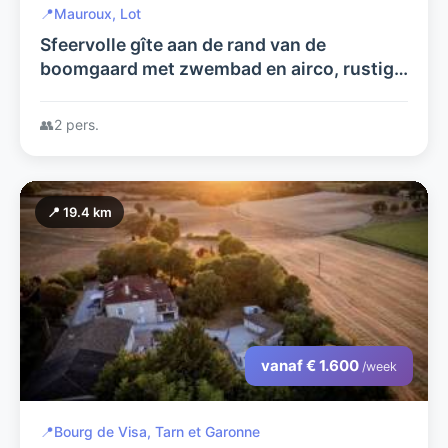
📍
Mauroux, Lot
Sfeervolle gîte aan de rand van de
boomgaard met zwembad en airco, rustig
gelegen, adults only
👥
2 pers.
📍 19.4 km
vanaf € 1.600
/week
📍
Bourg de Visa, Tarn et Garonne