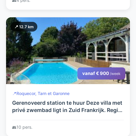
👥
4 pers.
📍 12.7 km
vanaf € 900
/week
📍
Roquecor, Tarn et Garonne
Gerenoveerd station te huur Deze villa met
privé zwembad ligt in Zuid Frankrijk. Regio:
Midi Pyrenees. Het toscane van Frankrijk.
👥
10 pers.