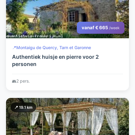
vanaf € 665
/week
📍
Montaigu de Quercy, Tarn et Garonne
Authentiek huisje en pierre voor 2
personen
👥
2 pers.
📍 19.1 km