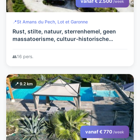
vanaf € 2.500
/week
📍
St Amans du Pech, Lot et Garonne
Rust, stilte, natuur, sterrenhemel, geen
massatoerisme, cultuur-historische
streek, talloze bastidestadjes, ..
👥
16 pers.
📍 9.2 km
vanaf € 770
/week