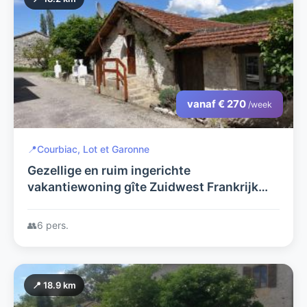
vanaf € 270
/week
📍
Courbiac, Lot et Garonne
Gezellige en ruim ingerichte
vakantiewoning gîte Zuidwest Frankrijk
met privé zwembad in rustige en groene
omgeving
👥
6 pers.
📍 18.9 km