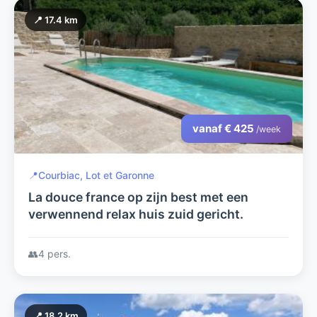
📍 17.4 km
vanaf € 425
/week
📍
Courbiac, Lot et Garonne
La douce france op zijn best met een
verwennend relax huis zuid gericht.
👥
4 pers.
📍 18.2 km