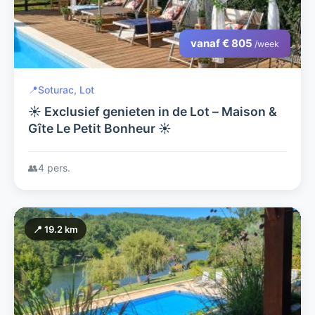
vanaf € 805
/week
📍
Soturac, Lot
☀️ Exclusief genieten in de Lot – Maison &
Gîte Le Petit Bonheur ☀️
👥
4 pers.
📍 19.2 km