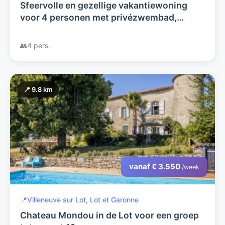
Sfeervolle en gezellige vakantiewoning
voor 4 personen met privézwembad,
gelegen in de volle natuur op een terrein
van 4 hectare.
👥
4 pers.
📍 9.8 km
vanaf € 3.550
/week
📍
Villeneuve sur Lot, Lot et Garonne
Chateau Mondou in de Lot voor een groep