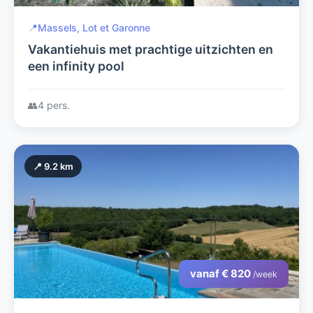
📍
Massels, Lot et Garonne
Vakantiehuis met prachtige uitzichten en
een infinity pool
👥
4 pers.
📍 9.2 km
vanaf € 820
/week