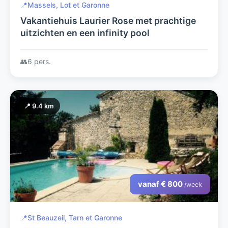
📍
Massels, Lot et Garonne
Vakantiehuis Laurier Rose met prachtige
uitzichten en een infinity pool
👥
6 pers.
📍 9.4 km
vanaf € 800
/week
📍
St Beauzeil, Tarn et Garonne