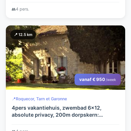
👥
4 pers.
📍 12.5 km
vanaf € 950
/week
📍
Roquecor, Tarn et Garonne
4pers vakantiehuis, zwembad 6x12,
absolute privacy, 200m dorpskern:
supermarktje, cafe-restaurants, jeu de
boules, tennis, golf in omg.