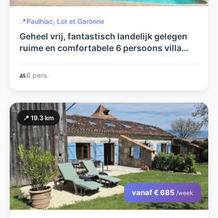
📍
Paulhiac, Lot et Garonne
Geheel vrij, fantastisch landelijk gelegen
ruime en comfortabele 6 persoons villa
met groot zwembad in de Lot et Garonne
met uitzicht rondom
👥
6 pers.
📍 19.3 km
vanaf € 685
/week