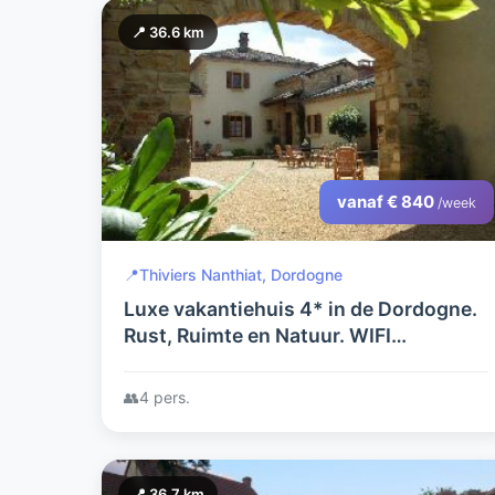
📍 36.6 km
vanaf € 840
/week
📍
Thiviers Nanthiat, Dordogne
Luxe vakantiehuis 4* in de Dordogne.
Rust, Ruimte en Natuur. WIFI
(glasvezel) NL.TV, Luxe Boxsprings
(210cm)
👥
4 pers.
📍 36.7 km