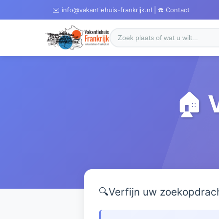
✉️ info@vakantiehuis-frankrijk.nl | ☎️ Contact
🏠 
🔍
Verfijn uw zoekopdrac