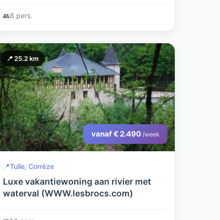
👥
8 pers.
📍 25.2 km
vanaf € 2.490
/week
📍
Tulle, Corrèze
Luxe vakantiewoning aan rivier met
waterval (WWW.lesbrocs.com)