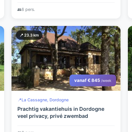
👥
6 pers.
📍 23.3 km
vanaf € 845
/week
📍
La Cassagne, Dordogne
Prachtig vakantiehuis in Dordogne
veel privacy, privé zwembad