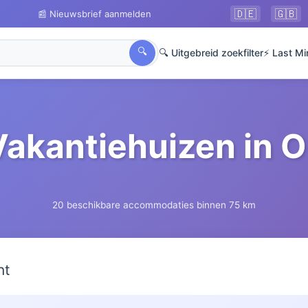
🇩🇪
🇬🇧
📰 Nieuwsbrief aanmelden
🔍
🔍 Uitgebreid zoekfilter
⚡ Last Mi
Vakantiehuizen in O
20 beschikbare accommodaties binnen 75 km
ht