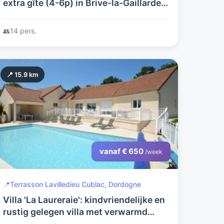
extra gîte (4-6p) in Brive-la-Gaillarde,
ideale uitvalsbasis om deze prachtige
streek te ontdekken.
👥
14 pers.
📍 15.9 km
vanaf € 650
/week
📍
Terrasson Lavilledieu Cublac, Dordogne
Villa 'La Laureraie': kindvriendelijke en
rustig gelegen villa met verwarmd
privézwembad en prachtig uitzicht.