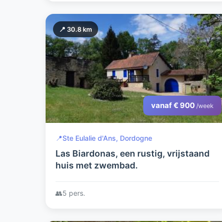
📍 30.8 km
vanaf € 900
/week
📍
Ste Eulalie d'Ans, Dordogne
Las Biardonas, een rustig, vrijstaand
huis met zwembad.
👥
5 pers.