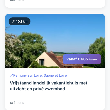
📍 40.1 km
vanaf € 665
/week
📍
Perrigny sur Loire, Saone et Loire
Vrijstaand landelijk vakantiehuis met
uitzicht en privé zwembad
👥
4 pers.