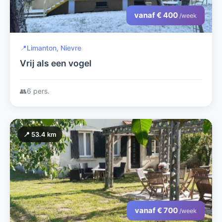
vanaf € 400
/week
📍
Limanton, Nievre
Vrij als een vogel
👥
6 pers.
📍 53.4 km
vanaf € 700
/week