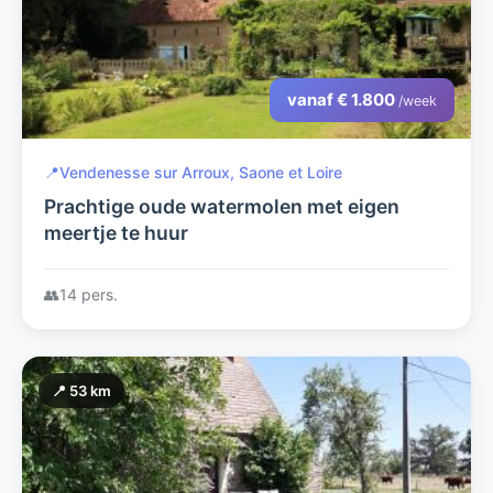
vanaf € 1.800
/week
📍
Vendenesse sur Arroux, Saone et Loire
Prachtige oude watermolen met eigen
meertje te huur
👥
14 pers.
📍 53 km