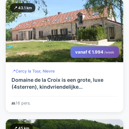
📍 43.1 km
vanaf € 1.994
/week
📍
Cercy la Tour, Nievre
Domaine de la Croix is een grote, luxe
(4sterren), kindvriendelijke
vakantieboerderij met privézwembad en
jacuzzi voor maximaal 16 personen
👥
16 pers.
📍 45 km