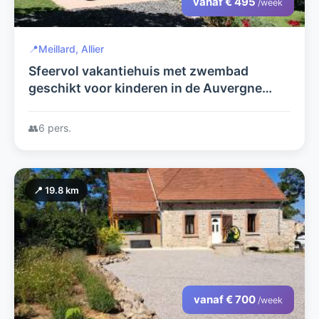
vanaf € 495
/week
📍
Meillard, Allier
Sfeervol vakantiehuis met zwembad
geschikt voor kinderen in de Auvergne
creatieve mogelijkheden
👥
6 pers.
📍 19.8 km
vanaf € 700
/week