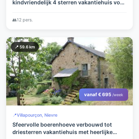
kindvriendelijk 4 sterren vakantiehuis voor
familie en vrienden met verwarmd
privézwembad, jacuzzi en sauna.
👥
12 pers.
📍 59.6 km
vanaf € 695
/week
📍
Villapourçon, Nievre
Sfeervolle boerenhoeve verbouwd tot
driesterren vakantiehuis met heerlijke