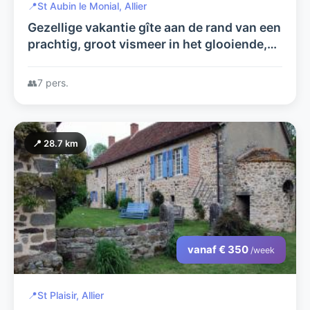
📍
St Aubin le Monial, Allier
Gezellige vakantie gîte aan de rand van een
prachtig, groot vismeer in het glooiende,
boeren landschap van de Allier in midden
Frankrijk.
👥
7 pers.
📍 28.7 km
vanaf € 350
/week
📍
St Plaisir, Allier