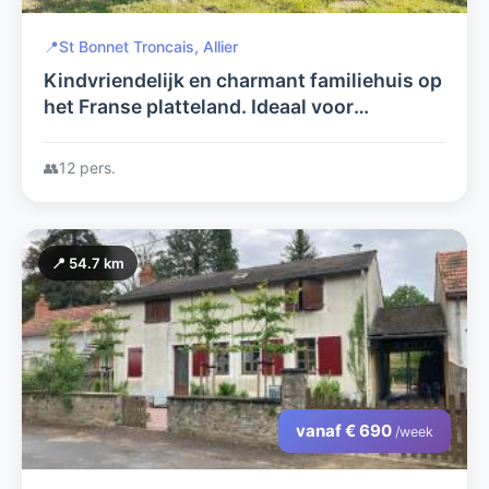
📍
St Bonnet Troncais, Allier
Kindvriendelijk en charmant familiehuis op
het Franse platteland. Ideaal voor
genieters van rust, ruimte en recreatie.
👥
12 pers.
📍 54.7 km
vanaf € 690
/week