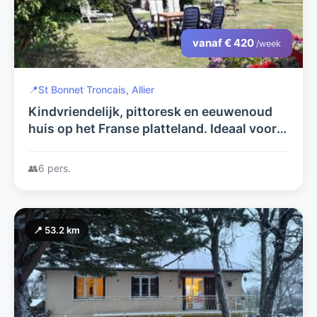
vanaf € 420
/week
📍
St Bonnet Troncais, Allier
Kindvriendelijk, pittoresk en eeuwenoud
huis op het Franse platteland. Ideaal voor
genieters van het buitenleven..
👥
6 pers.
📍 53.2 km