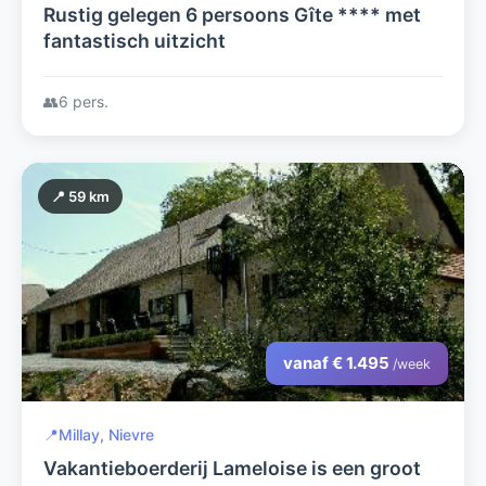
Rustig gelegen 6 persoons Gîte **** met
fantastisch uitzicht
👥
6 pers.
📍 59 km
vanaf € 1.495
/week
📍
Millay, Nievre
Vakantieboerderij Lameloise is een groot