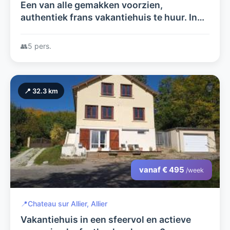
Een van alle gemakken voorzien,
authentiek frans vakantiehuis te huur. In
rustige, bosrijke omgeving.
👥
5 pers.
📍 32.3 km
vanaf € 495
/week
📍
Chateau sur Allier, Allier
Vakantiehuis in een sfeervol en actieve