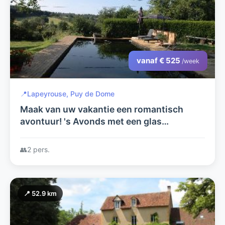
vanaf € 525
/week
📍
Lapeyrouse, Puy de Dome
Maak van uw vakantie een romantisch
avontuur! 's Avonds met een glas
champagne samen vanuit uw eigen hottub
naar de sterren kijken...
👥
2 pers.
📍 52.9 km