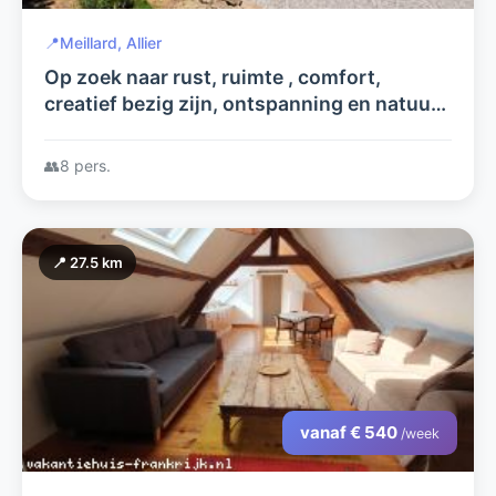
📍
Meillard, Allier
Op zoek naar rust, ruimte , comfort,
creatief bezig zijn, ontspanning en natuur
dan is dit de plek voor u!!.
👥
8 pers.
📍 27.5 km
vanaf € 540
/week