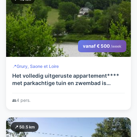
vanaf € 500
/week
📍
Grury, Saone et Loire
Het volledig uitgeruste appartement****
met parkachtige tuin en zwembad is
gelegen in de heuvels van de Bourgogne en
biedt maximale privacy
👥
4 pers.
📍 50.5 km