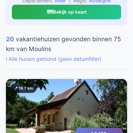
Departement:
Allier
| Regio:
Auvergne
🗺️
Bekijk op kaart
20
vakantiehuizen gevonden binnen 75
km van Moulins
ℹ️ Alle huizen getoond (geen datumfilter)
📍 19.7 km