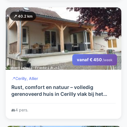
📍 40.2 km
vanaf € 450
/week
📍
Cerilly, Allier
Rust, comfort en natuur – volledig
gerenoveerd huis in Cerilly vlak bij het
Forêt de Tronçais
👥
4 pers.