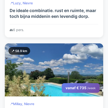
📍
Luzy, Nievre
De ideale combinatie. rust en ruimte, maar
toch bijna middenin een levendig dorp.
👥
6 pers.
📍 58.9 km
vanaf € 735
/week
📍
Millay, Nievre