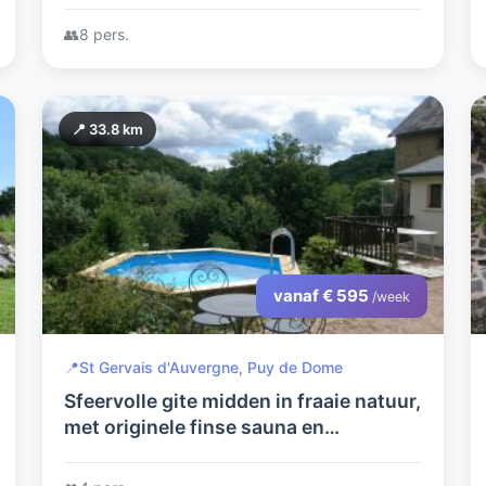
👥
8 pers.
📍 33.8 km
vanaf € 595
/week
📍
St Gervais d'Auvergne, Puy de Dome
Sfeervolle gite midden in fraaie natuur,
met originele finse sauna en
dompelbad.