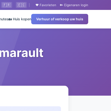
🇫🇷
🇪🇸
|
❤️ Favorieten
🔑 Eigenaren login
nutes
🏡 Huis kopen
Verhuur of verkoop uw huis
tmarault