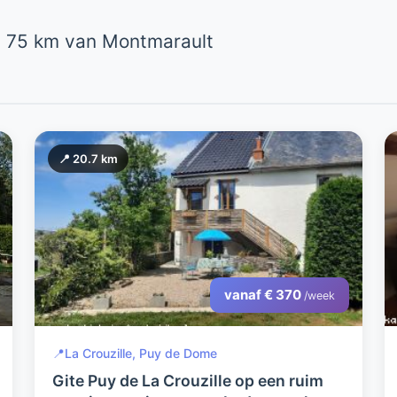
 75 km van Montmarault
📍 20.7 km
vanaf € 370
/week
📍
La Crouzille, Puy de Dome
Gite Puy de La Crouzille op een ruim