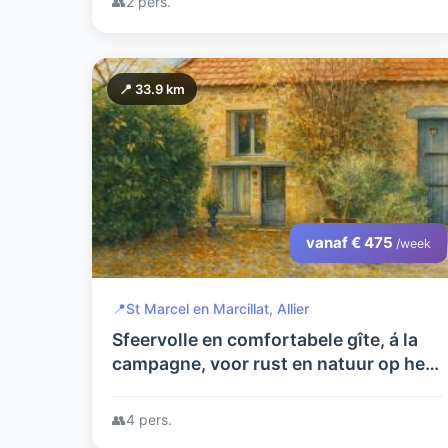
👥
2 pers.
📍 33.9 km
vanaf € 475
/week
📍
St Marcel en Marcillat, Allier
Sfeervolle en comfortabele gîte, á la
campagne, voor rust en natuur op het
authentieke franse platteland.
👥
4 pers.