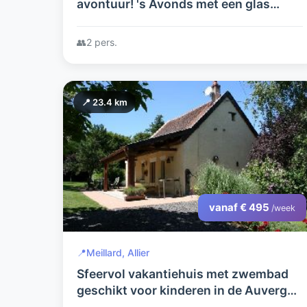
avontuur! 's Avonds met een glas
champagne samen vanuit uw eigen
hottub naar de sterren kijken...
👥
2 pers.
📍 23.4 km
vanaf € 495
/week
📍
Meillard, Allier
Sfeervol vakantiehuis met zwembad
geschikt voor kinderen in de Auvergne
creatieve mogelijkheden