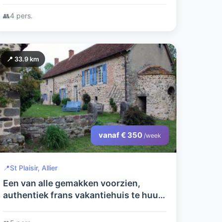
👥
4 pers.
📍 33.9 km
vanaf € 350
/week
📍
St Plaisir, Allier
Een van alle gemakken voorzien,
authentiek frans vakantiehuis te huur.
In rustige, bosrijke omgeving.