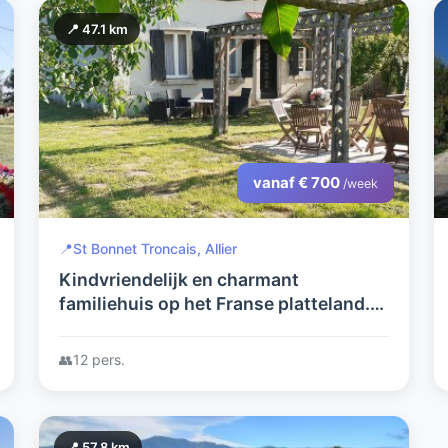
📍 47.1 km
vanaf € 700
/week
📍
St Bonnet Troncais, Allier
Kindvriendelijk en charmant
familiehuis op het Franse platteland.
Ideaal voor genieters van rust, ruimte
en recreatie.
👥
12 pers.
📍 57.8 km