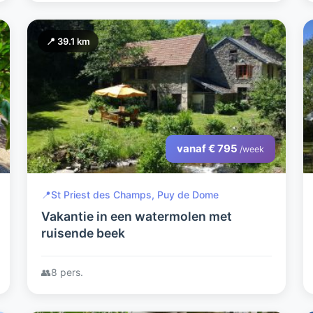
📍 39.1 km
vanaf € 795
/week
📍
St Priest des Champs, Puy de Dome
Vakantie in een watermolen met
ruisende beek
👥
8 pers.