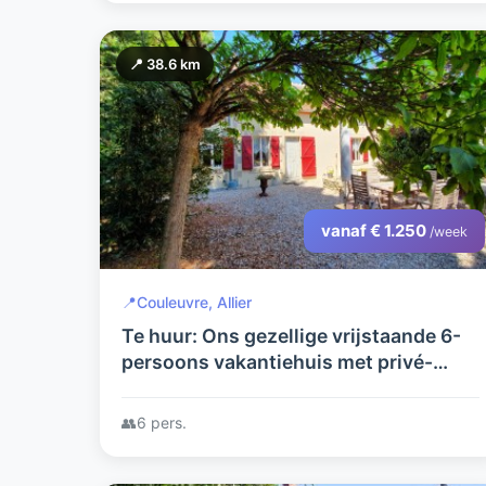
📍 38.6 km
vanaf € 1.250
/week
📍
Couleuvre, Allier
Te huur: Ons gezellige vrijstaande 6-
persoons vakantiehuis met privé-
zwembad. Een eldorado voor
kinderen, volwassenen en een hond.
👥
6 pers.