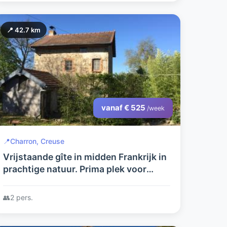
📍 42.7 km
vanaf € 525
/week
📍
Charron, Creuse
Vrijstaande gîte in midden Frankrijk in
prachtige natuur. Prima plek voor
rustzoekers en natuurgenieters.
👥
2 pers.