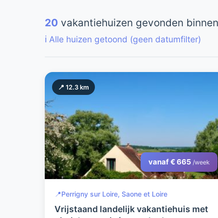
20
vakantiehuizen gevonden binnen
ℹ️ Alle huizen getoond (geen datumfilter)
📍 12.3 km
vanaf € 665
/week
📍
Perrigny sur Loire, Saone et Loire
Vrijstaand landelijk vakantiehuis met