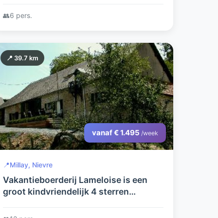
👥
6 pers.
📍 39.7 km
vanaf € 1.495
/week
📍
Millay, Nievre
Vakantieboerderij Lameloise is een
groot kindvriendelijk 4 sterren
vakantiehuis voor familie en vrienden
met verwarmd privézwembad, jacuzzi