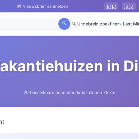
🇩🇪
🇬🇧
📰 Nieuwsbrief aanmelden
🔍
🔍 Uitgebreid zoekfilter
⚡ Last Mi
akantiehuizen in D
20 beschikbare accommodaties binnen 75 km
ht