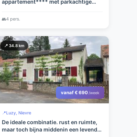
appartement**** met parkachtige
tuin en zwembad is gelegen in de
heuvels van de Bourgogne en biedt
👥
4 pers.
maximale privacy
📍 34.8 km
vanaf € 690
/week
📍
Luzy, Nievre
De ideale combinatie. rust en ruimte,
maar toch bijna middenin een levendig
dorp.