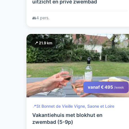
uitzicht en privé zwembad
👥
4 pers.
📍 21.9 km
vanaf € 495
/week
📍
St Bonnet de Vieille Vigne, Saone et Loire
Vakantiehuis met blokhut en
zwembad (5-9p)