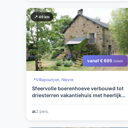
📍 49 km
vanaf € 695
/week
📍
Villapourçon, Nievre
Sfeervolle boerenhoeve verbouwd tot
driesterren vakantiehuis met heerlijke
grote tuin en mooi uitzicht in de
Morvan
👥
2 pers.