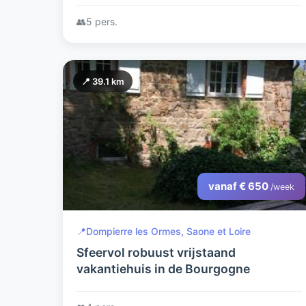
👥
5 pers.
📍 39.1 km
vanaf € 650
/week
📍
Dompierre les Ormes, Saone et Loire
Sfeervol robuust vrijstaand
vakantiehuis in de Bourgogne