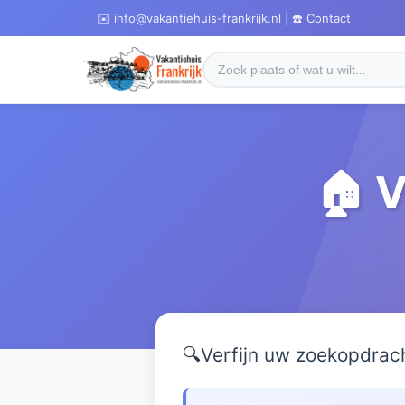
✉️ info@vakantiehuis-frankrijk.nl | ☎️ Contact
🏠 V
🔍
Verfijn uw zoekopdrac