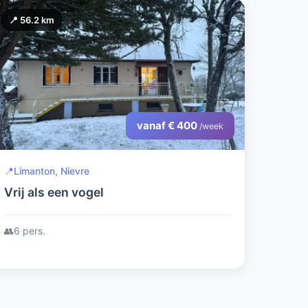
📍 56.2 km
vanaf € 400
/week
📍
Limanton, Nievre
Vrij als een vogel
👥
6 pers.