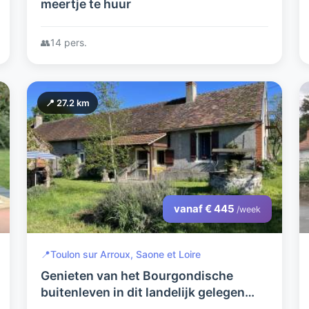
meertje te huur
👥
14 pers.
📍 27.2 km
vanaf € 445
/week
📍
Toulon sur Arroux, Saone et Loire
Genieten van het Bourgondische
buitenleven in dit landelijk gelegen
vakantiehuis