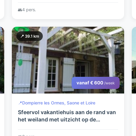
👥
4 pers.
📍 39.1 km
vanaf € 600
/week
📍
Dompierre les Ormes, Saone et Loire
Sfeervol vakantiehuis aan de rand van
het weiland met uitzicht op de
bosrand .