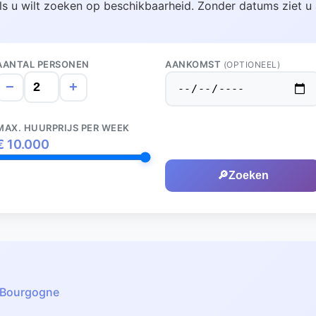
ls u wilt zoeken op beschikbaarheid. Zonder datums ziet u 
AANTAL PERSONEN
AANKOMST
(OPTIONEEL)
−
+
MAX. HUURPRIJS PER WEEK
€
10.000
🔎
Zoeken
Bourgogne