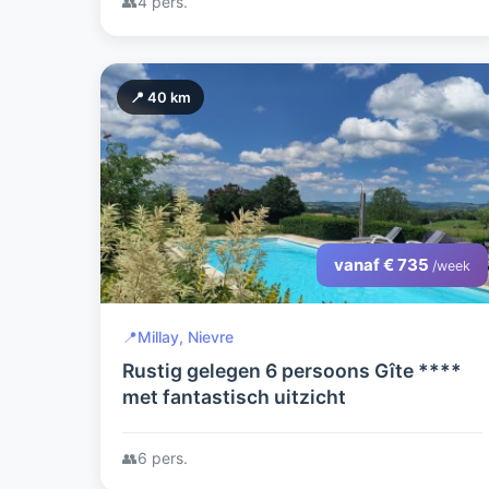
👥
4 pers.
📍 40 km
vanaf € 735
/week
📍
Millay, Nievre
Rustig gelegen 6 persoons Gîte ****
met fantastisch uitzicht
👥
6 pers.