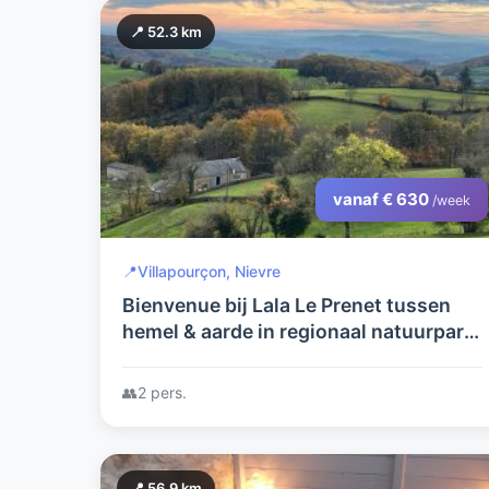
📍 52.3 km
vanaf € 630
/week
📍
Villapourçon, Nievre
Bienvenue bij Lala Le Prenet tussen
hemel & aarde in regionaal natuurpark
Le Morvan. Hier is 'niets' en daarom is
hier alles!
👥
2 pers.
📍 56.9 km