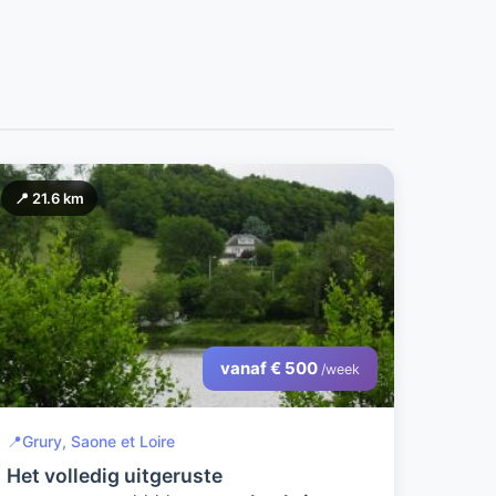
📍 21.6 km
vanaf € 500
/week
📍
Grury, Saone et Loire
Het volledig uitgeruste