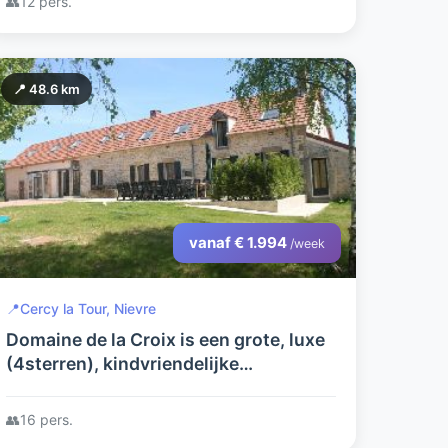
👥
12 pers.
en sauna.
📍 48.6 km
vanaf € 1.994
/week
📍
Cercy la Tour, Nievre
Domaine de la Croix is een grote, luxe
(4sterren), kindvriendelijke
vakantieboerderij met privézwembad
en jacuzzi voor maximaal 16 personen
👥
16 pers.