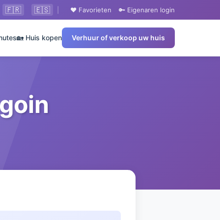
🇫🇷
🇪🇸
|
❤️ Favorieten
🔑 Eigenaren login
nutes
🏡 Huis kopen
Verhuur of verkoop uw huis
igoin