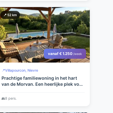
📍 52 km
vanaf € 1.250
/week
📍
Villapourcon, Nievre
Prachtige familiewoning in het hart
van de Morvan. Een heerlijke plek voor
mensen die van rust en ruimte
houden. Inclusief zwembad .
👥
8 pers.