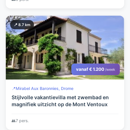
📍 8.7 km
vanaf € 1.200
/week
📍
Mirabel Aux Baronnies, Drome
Stijlvolle vakantievilla met zwembad en
magnifiek uitzicht op de Mont Ventoux
👥
7 pers.