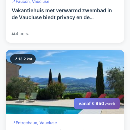
📍
Faucon, Vaucluse
Vakantiehuis met verwarmd zwembad in
de Vaucluse biedt privacy en de
gezelligheid van een dorp!
👥
4 pers.
📍 13.2 km
vanaf € 950
/week
📍
Entrechaux, Vaucluse