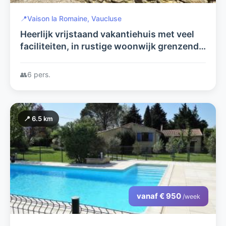
📍
Vaison la Romaine, Vaucluse
Heerlijk vrijstaand vakantiehuis met veel
faciliteiten, in rustige woonwijk grenzend
aan het centrum van Vaison la Romaine
nabij de Mont Ventoux.
👥
6 pers.
📍 6.5 km
vanaf € 950
/week