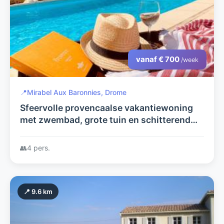
vanaf € 700
/week
📍
Mirabel Aux Baronnies, Drome
Sfeervolle provencaalse vakantiewoning
met zwembad, grote tuin en schitterend
uitzicht op de Mont Ventoux.
👥
4 pers.
📍 9.6 km