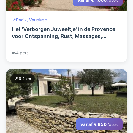
vanaf € 1.000
/week
📍
Roaix, Vaucluse
Het 'Verborgen Juweeltje' in de Provence
voor Ontspanning, Rust, Massages,
Wijnproeverij, Nederlandstalig
👥
4 pers.
📍 6.2 km
vanaf € 850
/week