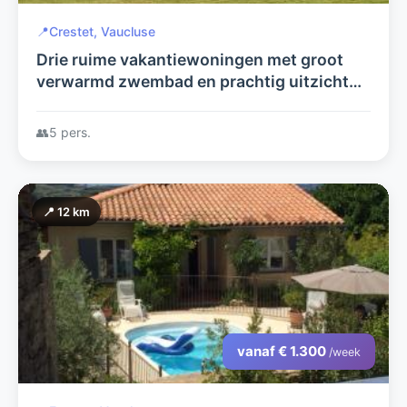
📍
Crestet, Vaucluse
Drie ruime vakantiewoningen met groot
verwarmd zwembad en prachtig uitzicht
op de Mont Ventoux op 17e eeuws
wijndomein in de Provence
👥
5 pers.
📍 12 km
vanaf € 1.300
/week