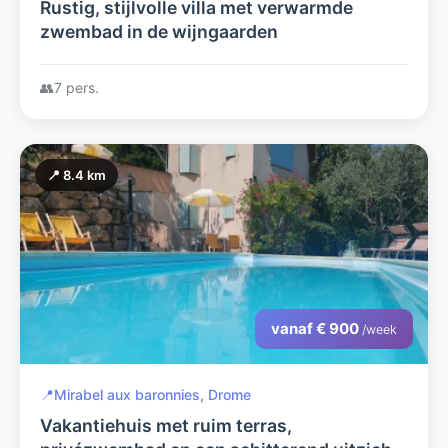
Rustig, stijlvolle villa met verwarmde
zwembad in de wijngaarden
👥
7 pers.
📍 8.4 km
vanaf € 900
/week
📍
Mirabel aux baronnies, Drome
Vakantiehuis met ruim terras,