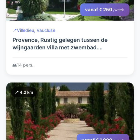
vanaf € 250
/week
📍
Villedieu, Vaucluse
Provence, Rustig gelegen tussen de
wijngaarden villa met zwembad.
Huisdieren welkom
👥
14 pers.
📍 4.2 km