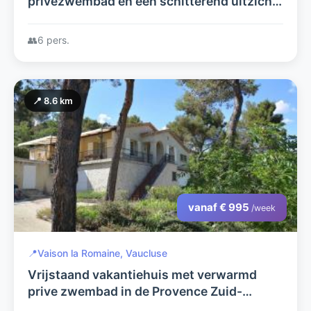
privézwembad en een schitterend uitzicht
over de heuvels
👥
6 pers.
📍 8.6 km
vanaf € 995
/week
📍
Vaison la Romaine, Vaucluse
Vrijstaand vakantiehuis met verwarmd
prive zwembad in de Provence Zuid-
Frankrijk