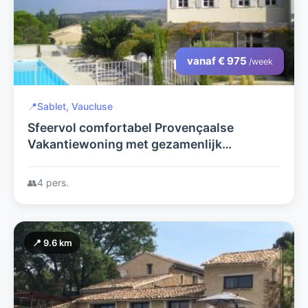
vanaf € 975
/week
📍
Sablet, Vaucluse
Sfeervol comfortabel Provençaalse
Vakantiewoning met gezamenlijk
verwarmd zwembad
👥
4 pers.
📍 9.6 km