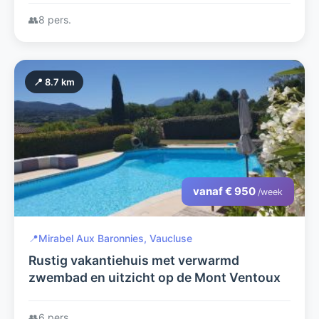
👥
8 pers.
📍 8.7 km
vanaf € 950
/week
📍
Mirabel Aux Baronnies, Vaucluse
Rustig vakantiehuis met verwarmd
zwembad en uitzicht op de Mont Ventoux
👥
6 pers.