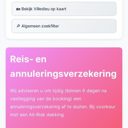
🏡 Bekijk Villedieu op kaart
🔎 Algemeen zoekfilter
Reis- en
annuleringsverzekering
Wij adviseren u om tijdig (binnen 6 dagen na
vastlegging van de booking) een
annuleringsverzekering af te sluiten. Bij voorkeur
met een All-Risk dekking.