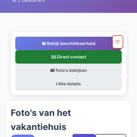
🛀 2 badkamers
🤍
📅 Bekijk beschikbaarheid
✉️ Direct contact
📸 Foto's bekijken
ℹ️ Alle details
Foto's van het
vakantiehuis