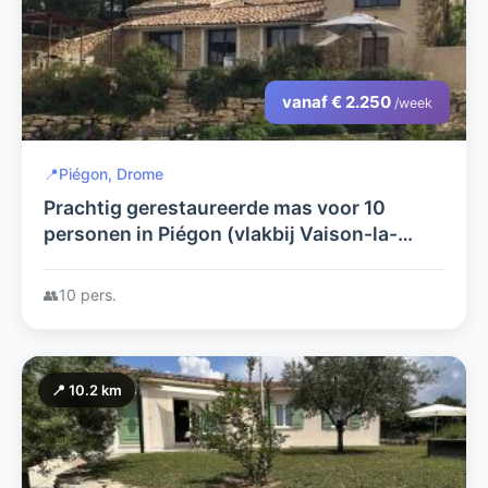
vanaf € 2.250
/week
📍
Piégon, Drome
Prachtig gerestaureerde mas voor 10
personen in Piégon (vlakbij Vaison-la-
Romaine) met verwarmd privé zwembad
👥
10 pers.
📍 10.2 km