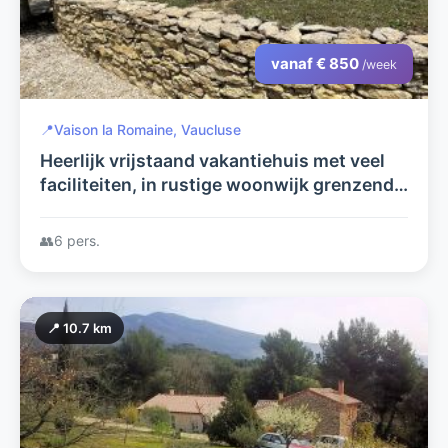
vanaf € 850
/week
📍
Vaison la Romaine, Vaucluse
Heerlijk vrijstaand vakantiehuis met veel
faciliteiten, in rustige woonwijk grenzend
aan het centrum van Vaison la Romaine
nabij de Mont Ventoux.
👥
6 pers.
📍 10.7 km