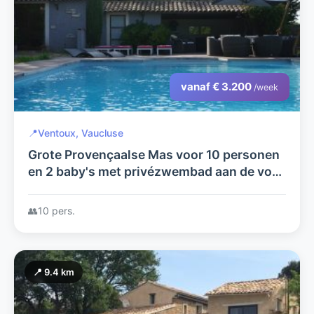
vanaf € 3.200
/week
📍
Ventoux, Vaucluse
Grote Provençaalse Mas voor 10 personen
en 2 baby's met privézwembad aan de voet
van Ventoux
👥
10 pers.
📍 9.4 km