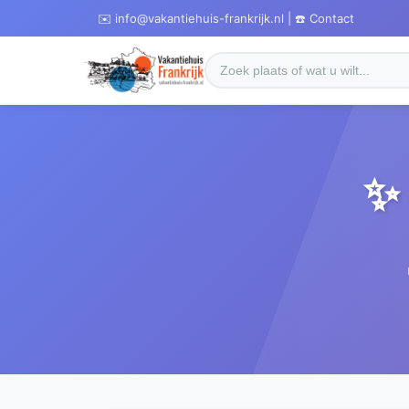
✉️ info@vakantiehuis-frankrijk.nl | ☎️ Contact
✨ 