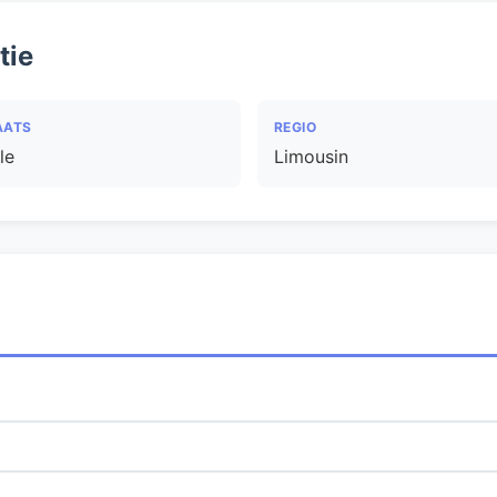
tie
AATS
REGIO
le
Limousin