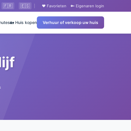
🇫🇷
🇪🇸
|
❤️ Favorieten
🔑 Eigenaren login
nutes
🏡 Huis kopen
Verhuur of verkoop uw huis
ijf
s