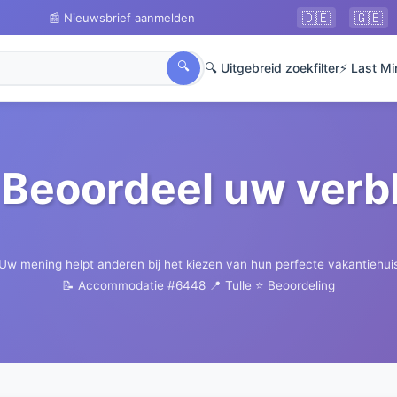
🇩🇪
🇬🇧
📰 Nieuwsbrief aanmelden
🔍
🔍 Uitgebreid zoekfilter
⚡ Last Mi
Beoordeel uw verbl
Uw mening helpt anderen bij het kiezen van hun perfecte vakantiehui
📝 Accommodatie #6448
📍 Tulle
⭐ Beoordeling