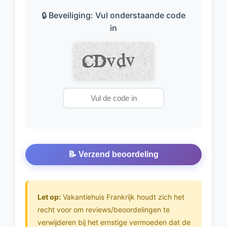
🔒 Beveiliging: Vul onderstaande code
in
📝 Verzend beoordeling
Let op:
Vakantiehuis Frankrijk houdt zich het
recht voor om reviews/beoordelingen te
verwijderen bij het ernstige vermoeden dat de