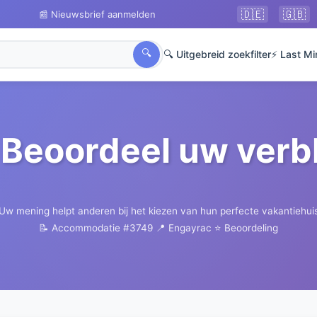
🇩🇪
🇬🇧
📰 Nieuwsbrief aanmelden
🔍
🔍 Uitgebreid zoekfilter
⚡ Last Mi
Beoordeel uw verbl
Uw mening helpt anderen bij het kiezen van hun perfecte vakantiehui
📝 Accommodatie #3749
📍 Engayrac
⭐ Beoordeling