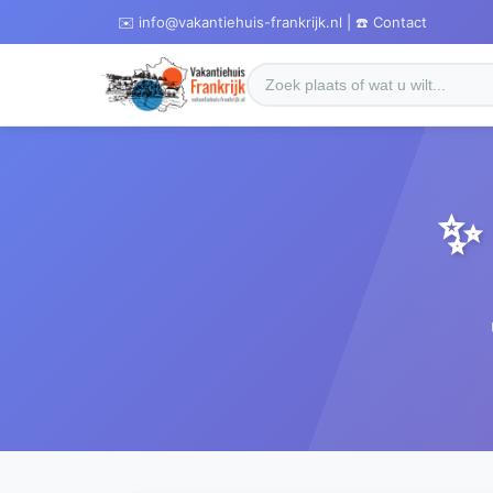
✉️ info@vakantiehuis-frankrijk.nl | ☎️ Contact
✨ 