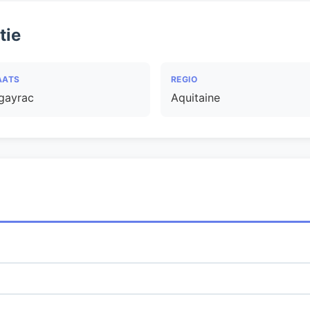
tie
AATS
REGIO
gayrac
Aquitaine