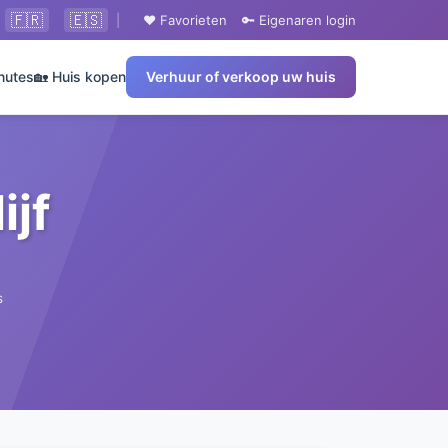
🇫🇷
🇪🇸
|
❤️ Favorieten
🔑 Eigenaren login
nutes
🏡 Huis kopen
Verhuur of verkoop uw huis
ijf
s