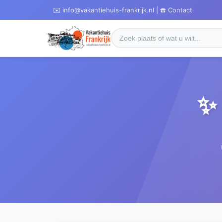
✉️ info@vakantiehuis-frankrijk.nl | ☎️ Contact
✨ 