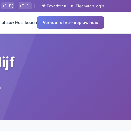
🇫🇷
🇪🇸
|
❤️ Favorieten
🔑 Eigenaren login
nutes
🏡 Huis kopen
Verhuur of verkoop uw huis
ijf
s