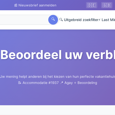
🇩🇪
🇬🇧
📰 Nieuwsbrief aanmelden
🔍
🔍 Uitgebreid zoekfilter
⚡ Last Mi
Beoordeel uw verbl
Uw mening helpt anderen bij het kiezen van hun perfecte vakantiehui
📝 Accommodatie #1937
📍 Agay
⭐ Beoordeling