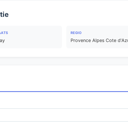
tie
AATS
REGIO
ay
Provence Alpes Cote d'Az