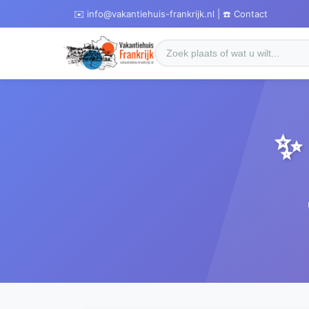
✉️ info@vakantiehuis-frankrijk.nl | ☎️ Contact
✨ 