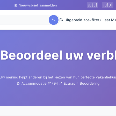
🇩🇪
🇬🇧
📰 Nieuwsbrief aanmelden
🔍
🔍 Uitgebreid zoekfilter
⚡ Last Mi
Beoordeel uw verbl
Uw mening helpt anderen bij het kiezen van hun perfecte vakantiehui
📝 Accommodatie #1794
📍 Ecuras
⭐ Beoordeling