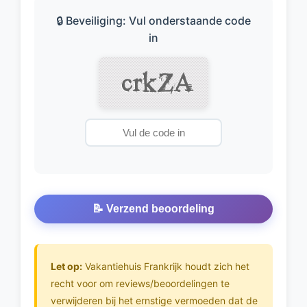
🔒 Beveiliging: Vul onderstaande code
in
📝 Verzend beoordeling
Let op:
Vakantiehuis Frankrijk houdt zich het
recht voor om reviews/beoordelingen te
verwijderen bij het ernstige vermoeden dat de