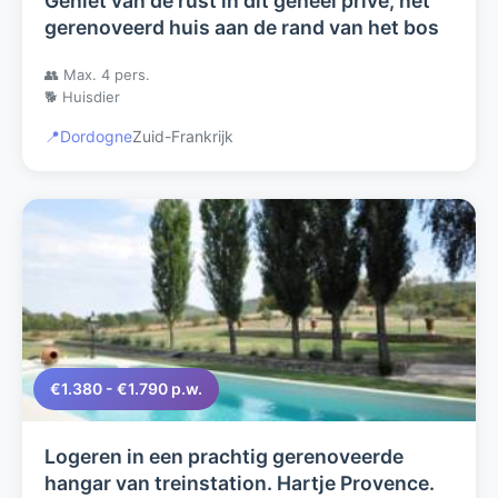
Geniet van de rust in dit geheel privé, net
gerenoveerd huis aan de rand van het bos
👥 Max. 4 pers.
🐕 Huisdier
📍
Dordogne
Zuid-Frankrijk
€1.380 - €1.790 p.w.
Logeren in een prachtig gerenoveerde
hangar van treinstation. Hartje Provence.