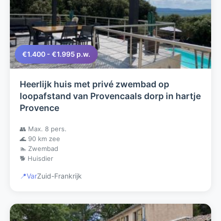
€1.400 - €1.995 p.w.
Heerlijk huis met privé zwembad op
loopafstand van Provencaals dorp in hartje
Provence
👥 Max. 8 pers.
🌊 90 km zee
🏊 Zwembad
🐕 Huisdier
📍
Var
Zuid-Frankrijk