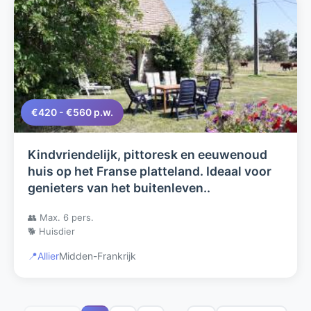
€420 - €560 p.w.
Kindvriendelijk, pittoresk en eeuwenoud
huis op het Franse platteland. Ideaal voor
genieters van het buitenleven..
👥 Max. 6 pers.
🐕 Huisdier
📍
Allier
Midden-Frankrijk