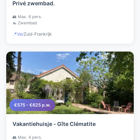
Privé zwembad.
👥 Max. 6 pers.
🏊 Zwembad
📍
Var
Zuid-Frankrijk
€575 - €625 p.w.
Vakantiehuisje - Gîte Clématite
👥 Max. 4 pers.