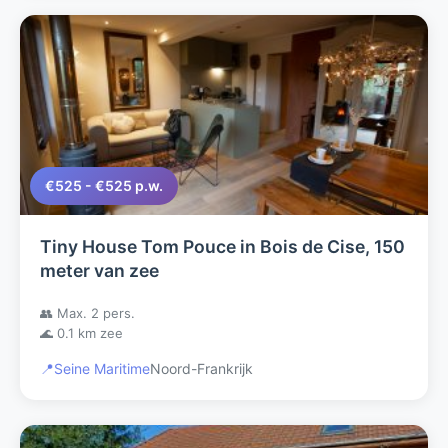
€525 - €525 p.w.
Tiny House Tom Pouce in Bois de Cise, 150
meter van zee
👥 Max. 2 pers.
🌊 0.1 km zee
📍
Seine Maritime
Noord-Frankrijk