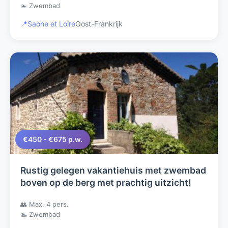
🏊 Zwembad
📍
Saone et Loire
Oost-Frankrijk
€450 - €675 p.w.
Rustig gelegen vakantiehuis met zwembad
boven op de berg met prachtig uitzicht!
👥 Max. 4 pers.
🏊 Zwembad