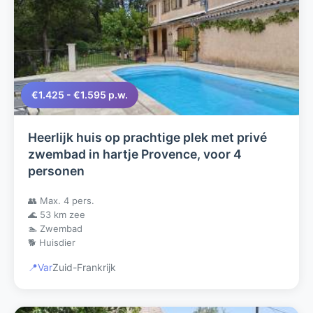
€1.425 - €1.595 p.w.
Heerlijk huis op prachtige plek met privé
zwembad in hartje Provence, voor 4
personen
👥 Max. 4 pers.
🌊 53 km zee
🏊 Zwembad
🐕 Huisdier
📍
Var
Zuid-Frankrijk