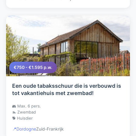
€750 - €1.595 p.w.
Een oude tabaksschuur die is verbouwd is
tot vakantiehuis met zwembad!
👥 Max. 6 pers.
🏊 Zwembad
🐕 Huisdier
📍
Dordogne
Zuid-Frankrijk