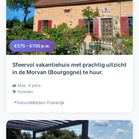
€575 - €700 p.w.
Sfeervol vakantiehuis met prachtig uitzicht
in de Morvan (Bourgogne) te huur.
👥 Max. 4 pers.
🐕 Huisdier
📍
Nievre
Midden-Frankrijk