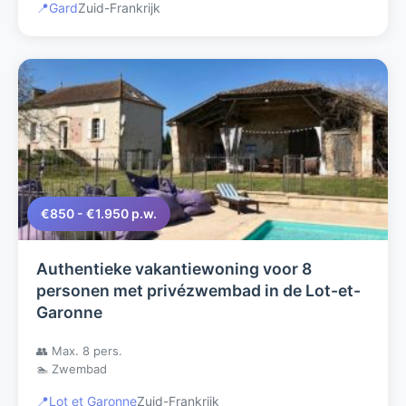
📍
Gard
Zuid-Frankrijk
€850 - €1.950 p.w.
Authentieke vakantiewoning voor 8
personen met privézwembad in de Lot-et-
Garonne
👥 Max. 8 pers.
🏊 Zwembad
📍
Lot et Garonne
Zuid-Frankrijk