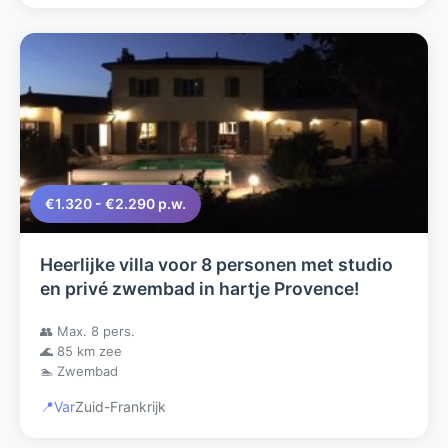
€1.320 - €2.290 p.w.
Heerlijke villa voor 8 personen met studio
en privé zwembad in hartje Provence!
👥 Max. 8 pers.
🌊 85 km zee
🏊 Zwembad
📍
Var
Zuid-Frankrijk