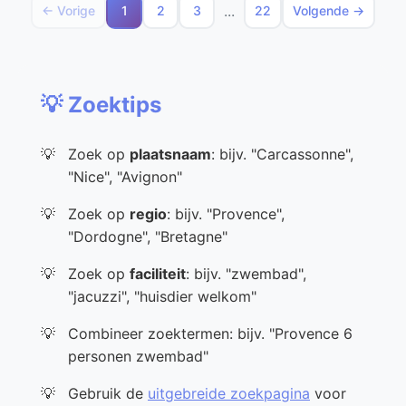
...
← Vorige
1
2
3
22
Volgende →
💡 Zoektips
Zoek op
plaatsnaam
: bijv. "Carcassonne",
"Nice", "Avignon"
Zoek op
regio
: bijv. "Provence",
"Dordogne", "Bretagne"
Zoek op
faciliteit
: bijv. "zwembad",
"jacuzzi", "huisdier welkom"
Combineer zoektermen: bijv. "Provence 6
personen zwembad"
Gebruik de
uitgebreide zoekpagina
voor