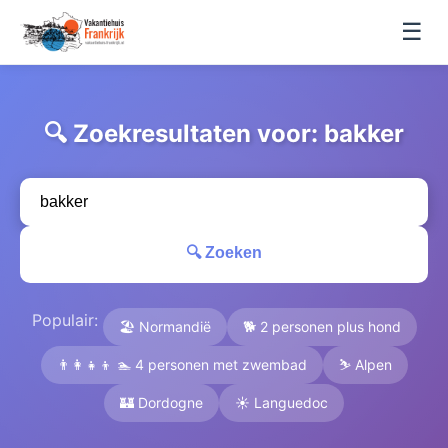
☰
🔍 Zoekresultaten voor: bakker
🔍 Zoeken
Populair:
🏖️ Normandië
🐕 2 personen plus hond
👨‍👩‍👧‍👦 🏊 4 personen met zwembad
⛷️ Alpen
🏰 Dordogne
☀️ Languedoc