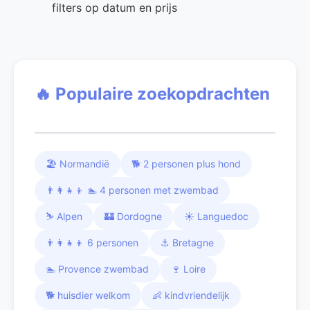
filters op datum en prijs
🔥 Populaire zoekopdrachten
🏖️ Normandië
🐕 2 personen plus hond
👨‍👩‍👧‍👦 🏊 4 personen met zwembad
⛷️ Alpen
🏰 Dordogne
☀️ Languedoc
👨‍👩‍👧‍👦 6 personen
⚓ Bretagne
🏊 Provence zwembad
🍷 Loire
🐕 huisdier welkom
👶 kindvriendelijk