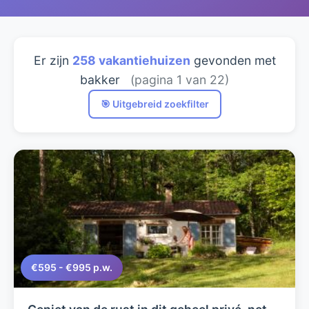
Er zijn
258 vakantiehuizen
gevonden met
bakker
(pagina 1 van 22)
🎯 Uitgebreid zoekfilter
€595 - €995 p.w.