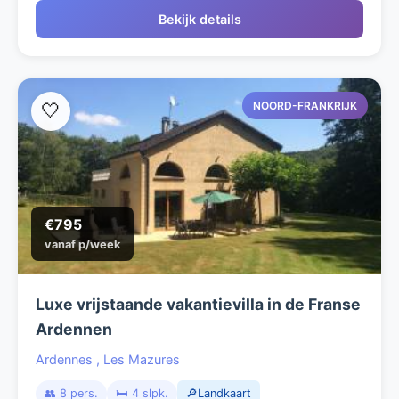
Bekijk details
NOORD-FRANKRIJK
🤍
€795
vanaf p/week
Luxe vrijstaande vakantievilla in de Franse
Ardennen
Ardennes
,
Les Mazures
👥 8 pers.
🛏️ 4 slpk.
🔎Landkaart