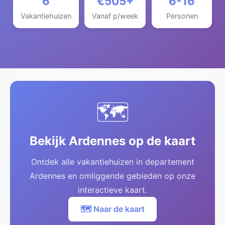
6
€505+
6-16
Vakantiehuizen
Vanaf p/week
Personen
🗺️
Bekijk Ardennes op de kaart
Ontdek alle vakantiehuizen in departement
Ardennes en omliggende gebieden op onze
interactieve kaart.
🗺️ Naar de kaart