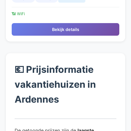
📶 WiFi
Bekijk details
💶 Prijsinformatie
vakantiehuizen in
Ardennes
De getoonde prijzen zijn de
laagste