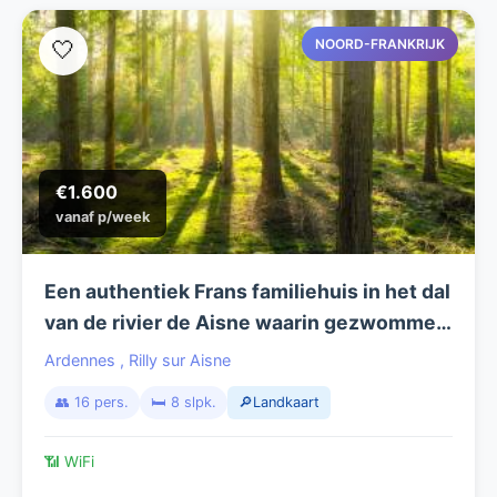
NOORD-FRANKRIJK
🤍
€1.600
vanaf p/week
Een authentiek Frans familiehuis in het dal
van de rivier de Aisne waarin gezwommen
en gekanood kan worden
Ardennes
,
Rilly sur Aisne
👥 16 pers.
🛏️ 8 slpk.
🔎Landkaart
📶 WiFi