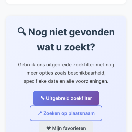
gebied minder gebruikelijk. Gebruik het
Bij 3 van de 6 vakantiehuizen in Ardennes zijn
zwembad filter om deze huizen te vinden.
huisdieren welkom. Gebruik het huisdieren
filter om deze huizen te vinden. Neem altijd
🔍 Nog niet gevonden
vooraf contact op met de eigenaar voor
specifieke regels.
wat u zoekt?
Gebruik ons uitgebreide zoekfilter met nog
meer opties zoals beschikbaarheid,
specifieke data en alle voorzieningen.
🔧 Uitgebreid zoekfilter
📍 Zoeken op plaatsnaam
❤️ Mijn favorieten