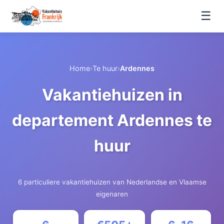
☰
Home
›
Te huur
›
Ardennes
Vakantiehuizen in
departement Ardennes te
huur
6 particuliere vakantiehuizen van Nederlandse en Vlaamse
eigenaren