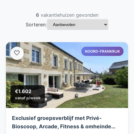
6
vakantiehuizen gevonden
Sorteren:
NOORD-FRANKRIJK
🤍
€1.602
vanaf p/week
Exclusief groepsverblijf met Privé-
Bioscoop, Arcade, Fitness & omheinde