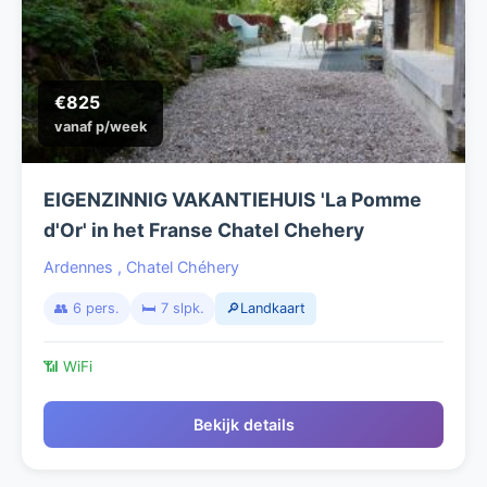
€825
vanaf p/week
EIGENZINNIG VAKANTIEHUIS 'La Pomme
d'Or' in het Franse Chatel Chehery
Ardennes
,
Chatel Chéhery
👥 6 pers.
🛏️ 7 slpk.
🔎Landkaart
📶 WiFi
Bekijk details