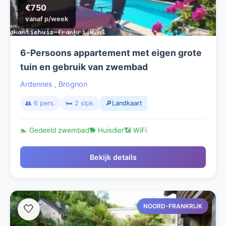
€750
vanaf p/week
6-Persoons appartement met eigen grote
tuin en gebruik van zwembad
Ardennes
,
Brognon
👥 6 pers.
🛏️ 2 slpk.
🔎Landkaart
🏊 Gedeeld zwembad
🐕 Huisdier
📶 WiFi
Bekijk details
NOORD-FRANKRIJK
🤍