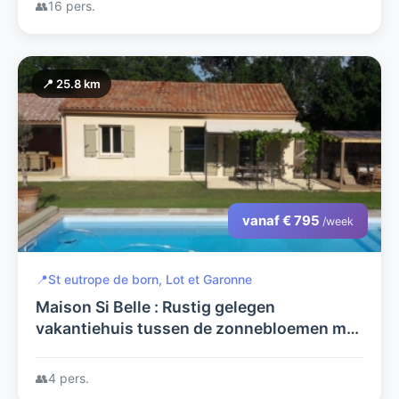
👥
16 pers.
📍 25.8 km
vanaf € 795
/week
📍
St eutrope de born, Lot et Garonne
Maison Si Belle : Rustig gelegen
vakantiehuis tussen de zonnebloemen met
prachtig uitzicht en privé zwembad
👥
4 pers.