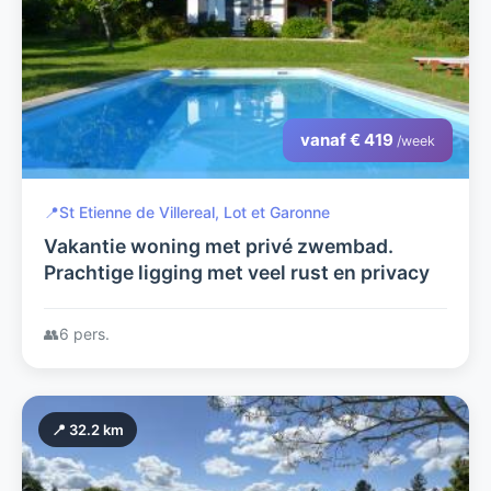
vanaf € 419
/week
📍
St Etienne de Villereal, Lot et Garonne
Vakantie woning met privé zwembad.
Prachtige ligging met veel rust en privacy
👥
6 pers.
📍 32.2 km