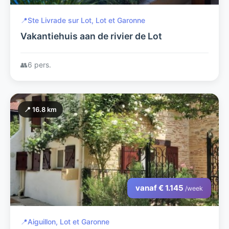
📍
Ste Livrade sur Lot, Lot et Garonne
Vakantiehuis aan de rivier de Lot
👥
6 pers.
📍 16.8 km
vanaf € 1.145
/week
📍
Aiguillon, Lot et Garonne