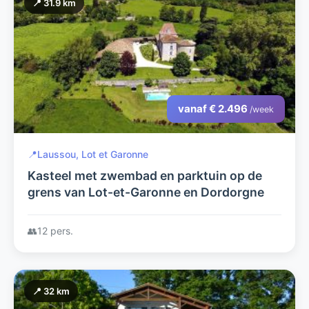
📍 31.9 km
vanaf € 2.496
/week
📍
Laussou, Lot et Garonne
Kasteel met zwembad en parktuin op de
grens van Lot-et-Garonne en Dordorgne
👥
12 pers.
📍 32 km