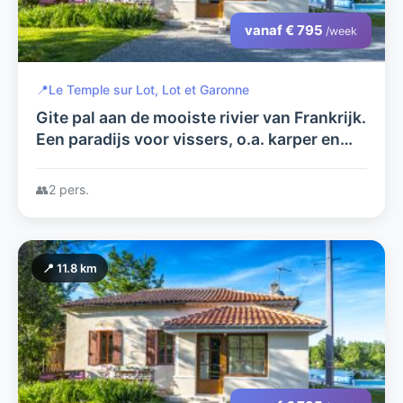
vanaf € 795
/week
📍
Le Temple sur Lot, Lot et Garonne
Gite pal aan de mooiste rivier van Frankrijk.
Een paradijs voor vissers, o.a. karper en
meerval. Met zwembad in grote tuin,
prachtig uitzicht
👥
2 pers.
📍 11.8 km