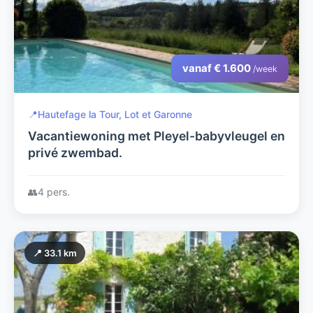
vanaf € 1.600
/week
📍
Hautefage la Tour, Lot et Garonne
Vacantiewoning met Pleyel-babyvleugel en
privé zwembad.
👥
4 pers.
📍 33.1 km