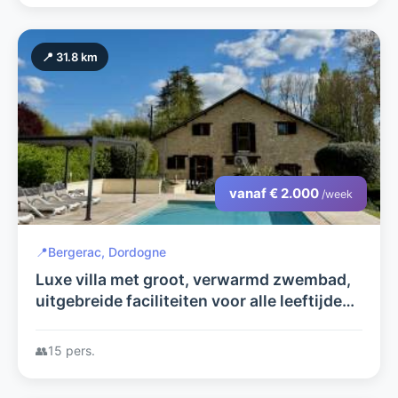
📍 31.8 km
vanaf € 2.000
/week
📍
Bergerac, Dordogne
Luxe villa met groot, verwarmd zwembad,
uitgebreide faciliteiten voor alle leeftijden,
fietsen, poolbiljart, Chateau Vigiers 8km
met golf en Michelin ster
👥
15 pers.