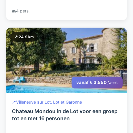
👥
4 pers.
📍 24.9 km
vanaf € 3.550
/week
📍
Villeneuve sur Lot, Lot et Garonne
Chateau Mondou in de Lot voor een groep
tot en met 16 personen