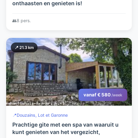
onthaasten en genieten is!
👥
8 pers.
📍 21.3 km
vanaf € 580
/week
📍
Douzains, Lot et Garonne
Prachtige gite met een spa van waaruit u
kunt genieten van het vergezicht,