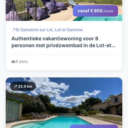
vanaf € 850
/week
📍
St Sylvestre sur Lot, Lot et Garonne
Authentieke vakantiewoning voor 8
personen met privézwembad in de Lot-et-
Garonne
👥
8 pers.
📍 33.9 km