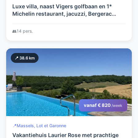
Luxe villa, naast Vigers golfbaan en 1*
Michelin restaurant, jacuzzi, Bergerac
luchthaven 20 min., airco in alle
slaapkamers, super uitzicht
👥
14 pers.
📍 38.6 km
vanaf € 820
/week
📍
Massels, Lot et Garonne
Vakantiehuis Laurier Rose met prachtige