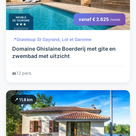
vanaf € 2.625
/week
📍
Grateloup St Gayrand, Lot et Garonne
Domaine Ghislaine Boerderij met gite en
zwembad met uitzicht
👥
12 pers.
📍 11.8 km