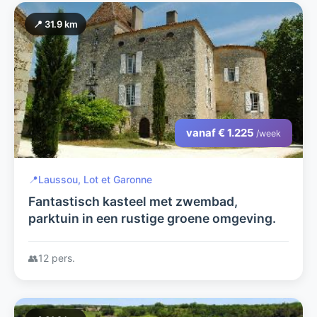
📍 31.9 km
vanaf € 1.225
/week
📍
Laussou, Lot et Garonne
Fantastisch kasteel met zwembad,
parktuin in een rustige groene omgeving.
👥
12 pers.