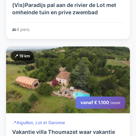
(Vis)Paradijs pal aan de rivier de Lot met
omheinde tuin en prive zwembad
👥
4 pers.
📍 19 km
vanaf € 1.100
/week
📍
Aiguillon, Lot et Garonne
Vakantie villa Thoumazet waar vakantie