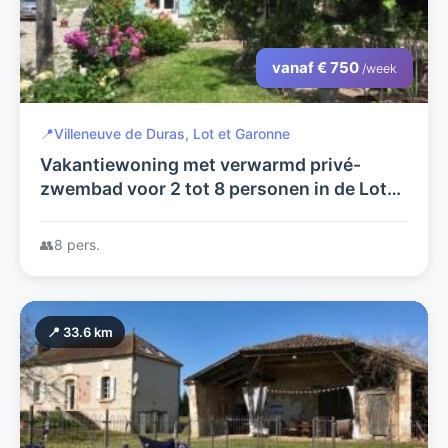
vanaf € 750
/week
📍
Villeneuve de Duras, Lot et Garonne
Vakantiewoning met verwarmd privé-
zwembad voor 2 tot 8 personen in de Lot-
en-Garonne (nabij de Dordogne)
👥
8 pers.
📍 33.6 km