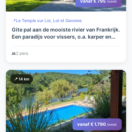
vanaf € 795
/week
📍
Le Temple sur Lot, Lot et Garonne
Gite pal aan de mooiste rivier van Frankrijk.
Een paradijs voor vissers, o.a. karper en
meerval. Met zwembad in grote tuin,
prachtig uitzicht
👥
2 pers.
📍 14 km
vanaf € 1.790
/week