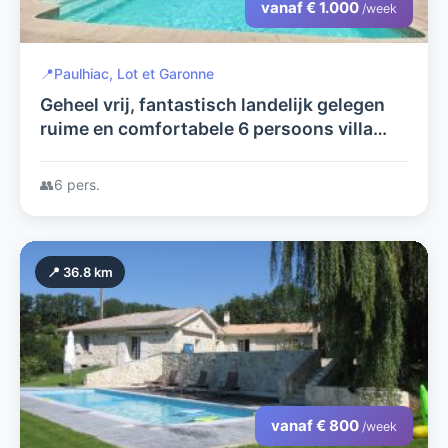
vanaf € 1.000
/week
📍
Paulhiac, Lot et Garonne
Geheel vrij, fantastisch landelijk gelegen
ruime en comfortabele 6 persoons villa
met groot zwembad in de Lot et Garonne
met uitzicht rondom
👥
6 pers.
📍 36.8 km
vanaf € 800
/week