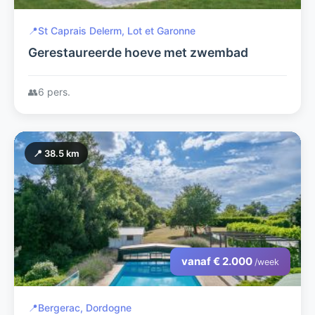
📍
St Caprais Delerm, Lot et Garonne
Gerestaureerde hoeve met zwembad
👥
6 pers.
📍 38.5 km
vanaf € 2.000
/week
📍
Bergerac, Dordogne