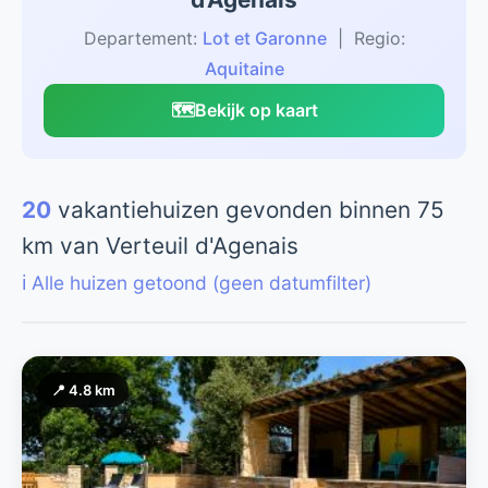
Departement:
Lot et Garonne
| Regio:
Aquitaine
🗺️
Bekijk op kaart
20
vakantiehuizen gevonden binnen 75
km van Verteuil d'Agenais
ℹ️ Alle huizen getoond (geen datumfilter)
📍 4.8 km