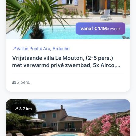
vanaf € 1.195
/week
📍
Vallon Pont d'Arc, Ardeche
Vrijstaande villa Le Mouton, (2-5 pers.)
met verwarmd privé zwembad, 5x Airco,
laadpaal, op luxe villapark aan de rivier de
Ardèche
👥
5 pers.
📍 3.7 km