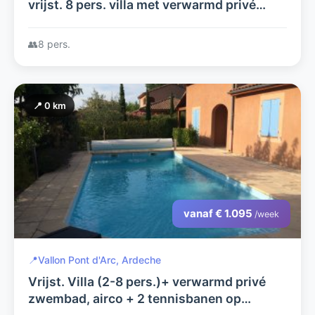
vrijst. 8 pers. villa met verwarmd privé
zwembad+grote tuin; 4 sl.k.met airco, 2
badk., wifi+Ned. tv zenders
👥
8 pers.
📍 0 km
vanaf € 1.095
/week
📍
Vallon Pont d'Arc, Ardeche
Vrijst. Villa (2-8 pers.)+ verwarmd privé
zwembad, airco + 2 tennisbanen op