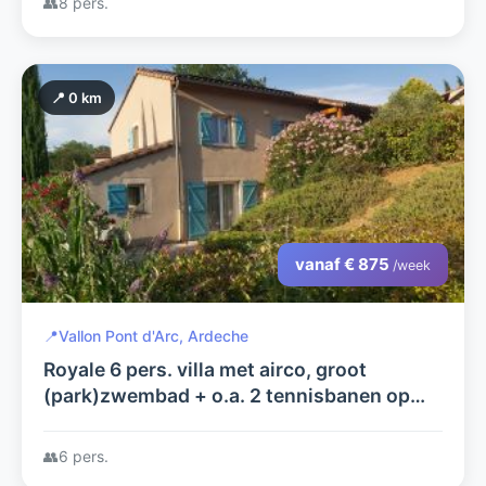
👥
8 pers.
📍 0 km
vanaf € 875
/week
📍
Vallon Pont d'Arc, Ardeche
Royale 6 pers. villa met airco, groot
(park)zwembad + o.a. 2 tennisbanen op
domaine les Rives de l'Ardèche, a.d. rivier
de Ardèche
👥
6 pers.