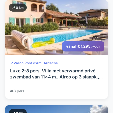
📍 0 km
vanaf € 1.295
/week
📍
Vallon Pont d'Arc, Ardeche
Luxe 2-8 pers. Villa met verwarmd privé
zwembad van 11x4 m., Airco op 3 slaapk.,
groot terras, op Villapark Les Rives de
l'Ardèche-Vallon Pont d'Arc
👥
8 pers.