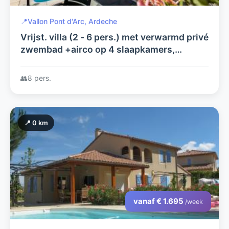
📍
Vallon Pont d'Arc, Ardeche
Vrijst. villa (2 - 6 pers.) met verwarmd privé
zwembad +airco op 4 slaapkamers,
gelegen op luxe Villapark in Vallon Pont
d'Arc (+ tennisbaan+Receptie)
👥
8 pers.
📍 0 km
vanaf € 1.695
/week