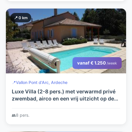
📍 0 km
vanaf € 1.250
/week
📍
Vallon Pont d'Arc, Ardeche
Luxe Villa (2-8 pers.) met verwarmd privé
zwembad, airco en een vrij uitzicht op de
bergen op Frankrijks mooiste Villapark les
Rives de l'Ardèche
👥
8 pers.