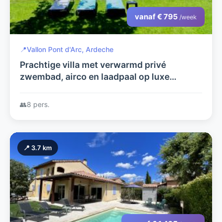
vanaf € 795
/week
📍
Vallon Pont d'Arc, Ardeche
Prachtige villa met verwarmd privé
zwembad, airco en laadpaal op luxe
villapark (2-8 pers).
👥
8 pers.
📍 3.7 km