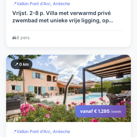
📍
Vallon Pont d'Arc, Ardeche
Vrijst. 2-8 p. Villa met verwarmd privé
zwembad met unieke vrije ligging, op
schitterend luxe villapark in Vallon Pont
d'Arc, aan de rivier de Ardèche
👥
8 pers.
📍 0 km
vanaf € 1.295
/week
📍
Vallon Pont d'Arc, Ardeche