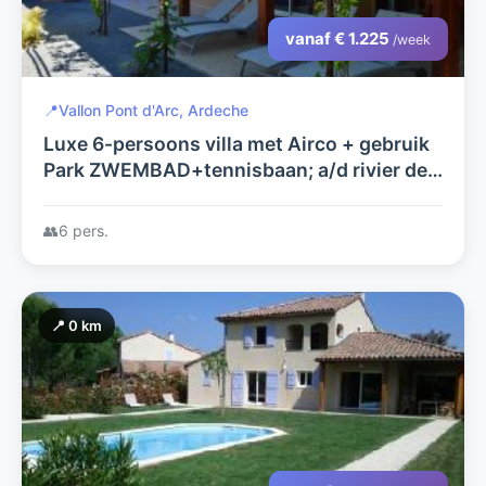
vanaf € 1.225
/week
📍
Vallon Pont d'Arc, Ardeche
Luxe 6-persoons villa met Airco + gebruik
Park ZWEMBAD+tennisbaan; a/d rivier de
Ardeche op villapark Les Rives de
l'Ardèche, Vallon Pont d'Arc
👥
6 pers.
📍 0 km