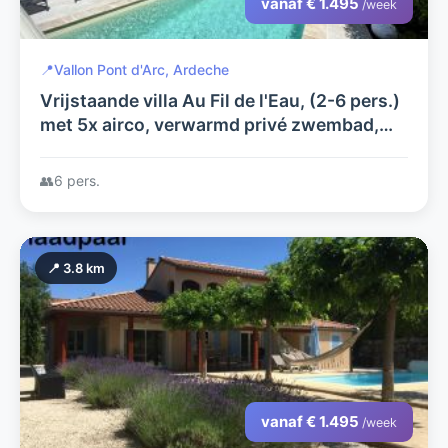
vanaf € 1.495
/week
📍
Vallon Pont d'Arc, Ardeche
Vrijstaande villa Au Fil de l'Eau, (2-6 pers.)
met 5x airco, verwarmd privé zwembad,
jeu de boulesbaan, laadpaal op luxe
villapark a.d. rivier Ardèche
👥
6 pers.
📍 3.8 km
vanaf € 1.495
/week