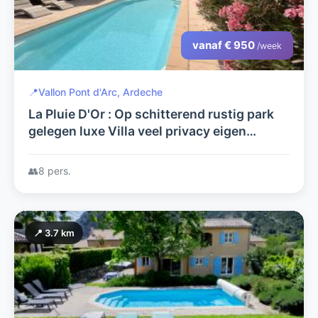
vanaf € 950
/week
📍
Vallon Pont d'Arc, Ardeche
La Pluie D'Or : Op schitterend rustig park
gelegen luxe Villa veel privacy eigen
verwarmd zwembad en alle kamers met
Airco, zeer goede beoordeling
👥
8 pers.
📍 3.7 km