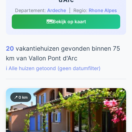
Departement:
Ardeche
| Regio:
Rhone Alpes
🗺️
Bekijk op kaart
20
vakantiehuizen gevonden binnen 75
km van Vallon Pont d'Arc
ℹ️ Alle huizen getoond (geen datumfilter)
📍 0 km