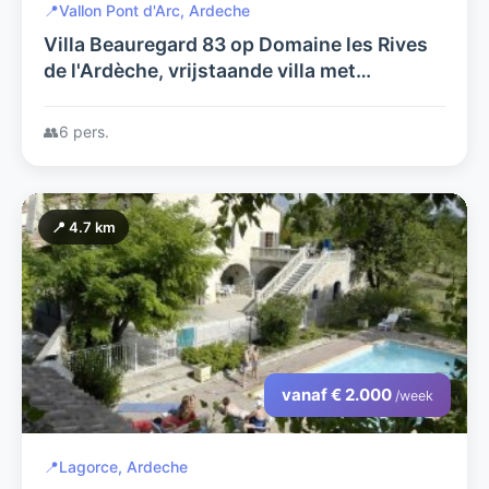
📍
Vallon Pont d'Arc, Ardeche
Villa Beauregard 83 op Domaine les Rives
de l'Ardèche, vrijstaande villa met
verwarmd privé zwembad, 5x airco, grote
tuin, aan de rivier Ardèche
👥
6 pers.
📍 4.7 km
vanaf € 2.000
/week
📍
Lagorce, Ardeche