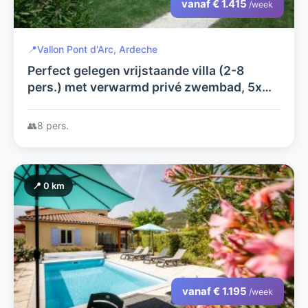
vanaf € 1.415
/week
📍
Vallon Pont d'Arc, Ardeche
Perfect gelegen vrijstaande villa (2-8
pers.) met verwarmd privé zwembad, 5x
airco, zeer grote tuin, a.d. rivier de Ardèche
in Vallon Pont d'Arc
👥
8 pers.
📍 0 km
vanaf € 1.195
/week