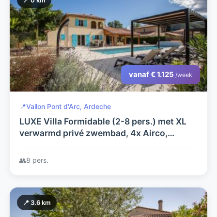
📍 0 km
vanaf € 1.125
/week
📍
Vallon Pont d'Arc, Ardeche
LUXE Villa Formidable (2-8 pers.) met XL
verwarmd privé zwembad, 4x Airco,
laadpaal,royale tuin+vrij uitzicht op
Villapark in Vallon Pont d'Arc
👥
8 pers.
📍 3.6 km