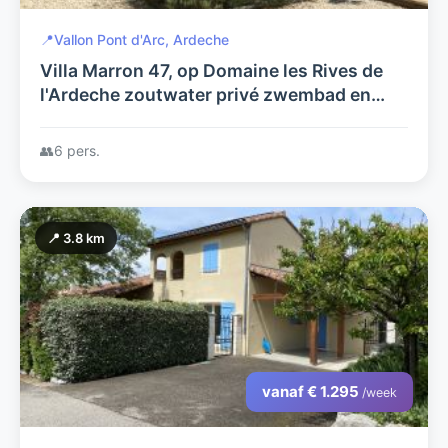
📍
Vallon Pont d'Arc, Ardeche
Villa Marron 47, op Domaine les Rives de
l'Ardeche zoutwater privé zwembad en
parkzwembad, airco in alle kamers, direct
aan de rivier de Ardeche
👥
6 pers.
📍 3.8 km
vanaf € 1.295
/week