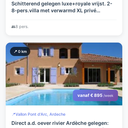
Schitterend gelegen luxe+royale vrijst. 2-
8-pers.villa met verwarmd XL privé
zwembad, airco op 4 slaapkamers, fraaie
terrassen,laadpaal, luxe+compleet
👥
8 pers.
📍 0 km
vanaf € 895
/week
📍
Vallon Pont d'Arc, Ardeche
Direct a.d. oever rivier Ardèche gelegen: