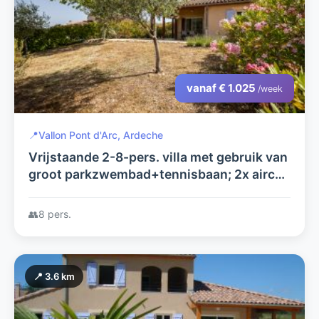
vanaf € 1.025
/week
📍
Vallon Pont d'Arc, Ardeche
Vrijstaande 2-8-pers. villa met gebruik van
groot parkzwembad+tennisbaan; 2x airco;
op luxe villapark in Vallon Pont d'Arc
gelegen a.d. rivier Ardèche
👥
8 pers.
📍 3.6 km