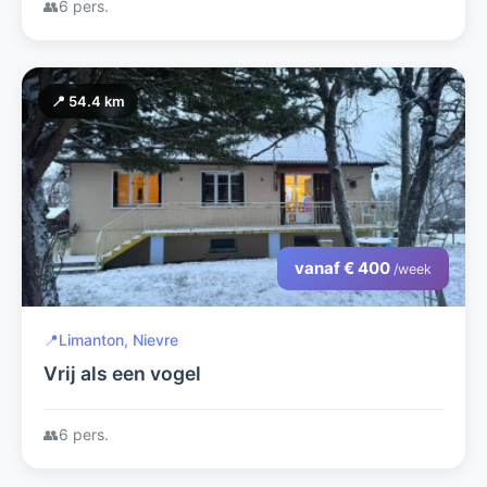
👥
6 pers.
📍 54.4 km
vanaf € 400
/week
📍
Limanton, Nievre
Vrij als een vogel
👥
6 pers.