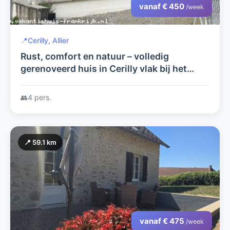
vanaf € 450
/week
📍
Cerilly, Allier
Rust, comfort en natuur – volledig
gerenoveerd huis in Cerilly vlak bij het
Forêt de Tronçais
👥
4 pers.
📍 59.1 km
vanaf € 475
/week