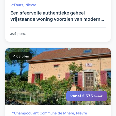
📍
Fours, Nievre
Een sfeervolle authentieke geheel
vrijstaande woning voorzien van modern
comfort. Rustig gelegen in het bos en met
een slaapkamer op de Begane Grond.
👥
4 pers.
📍 63.5 km
vanaf € 575
/week
📍
Champcoulant Commune de Mhere, Nievre