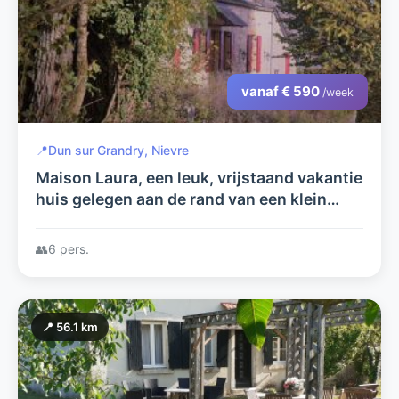
vanaf € 590
/week
📍
Dun sur Grandry, Nievre
Maison Laura, een leuk, vrijstaand vakantie
huis gelegen aan de rand van een klein
dorpje in het Parc du Morvan, Bourgogne,
Frankrijk.
👥
6 pers.
📍 56.1 km