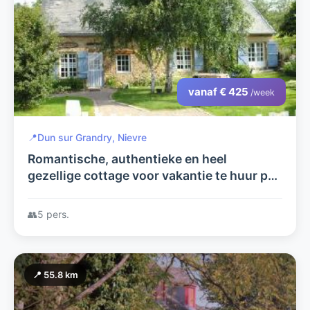
vanaf € 425
/week
📍
Dun sur Grandry, Nievre
Romantische, authentieke en heel
gezellige cottage voor vakantie te huur per
week.Vakantiehuis alleen gelegen midden
Frankrijk.Grote omheinde tuin.
👥
5 pers.
📍 55.8 km