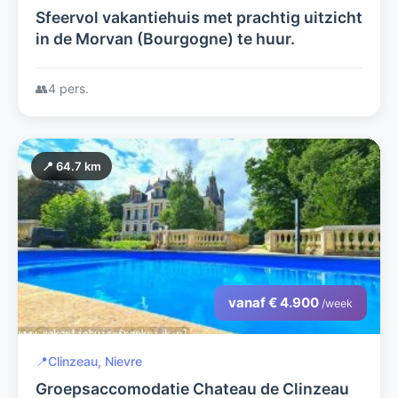
Sfeervol vakantiehuis met prachtig uitzicht
in de Morvan (Bourgogne) te huur.
👥
4 pers.
📍 64.7 km
vanaf € 4.900
/week
📍
Clinzeau, Nievre
Groepsaccomodatie Chateau de Clinzeau