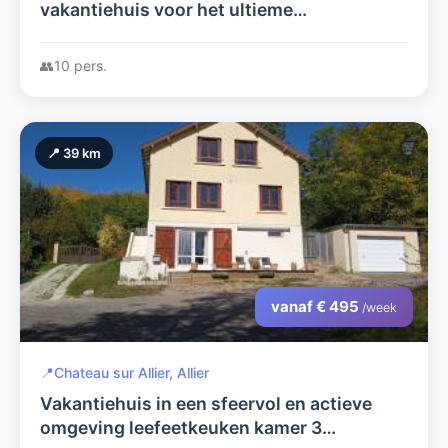
vakantiehuis voor het ultieme
vakantiegevoel in de Bourgogne.
👥
10 pers.
📍 39 km
vanaf € 495
/week
📍
Chateau sur Allier, Allier
Vakantiehuis in een sfeervol en actieve
omgeving leefeetkeuken kamer 3