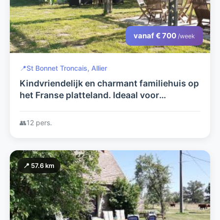
vanaf € 700
/week
📍
St Bonnet Troncais, Allier
Kindvriendelijk en charmant familiehuis op
het Franse platteland. Ideaal voor
genieters van rust, ruimte en recreatie.
👥
12 pers.
📍 57.6 km