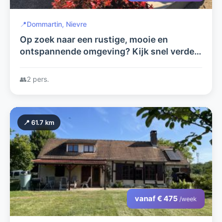
📍
Dommartin, Nievre
Op zoek naar een rustige, mooie en
ontspannende omgeving? Kijk snel verder
in deze advertentie en reserveer.
👥
2 pers.
📍 61.7 km
vanaf € 475
/week