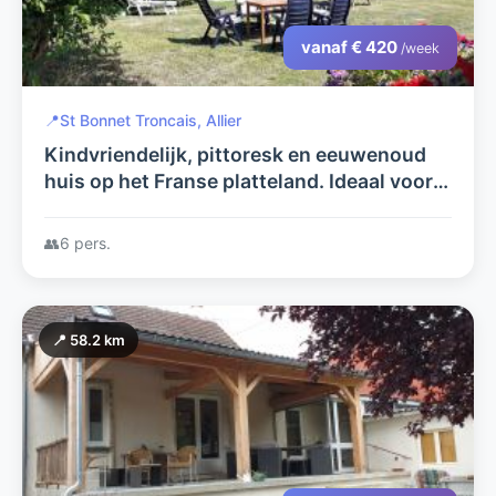
vanaf € 420
/week
📍
St Bonnet Troncais, Allier
Kindvriendelijk, pittoresk en eeuwenoud
huis op het Franse platteland. Ideaal voor
genieters van het buitenleven..
👥
6 pers.
📍 58.2 km