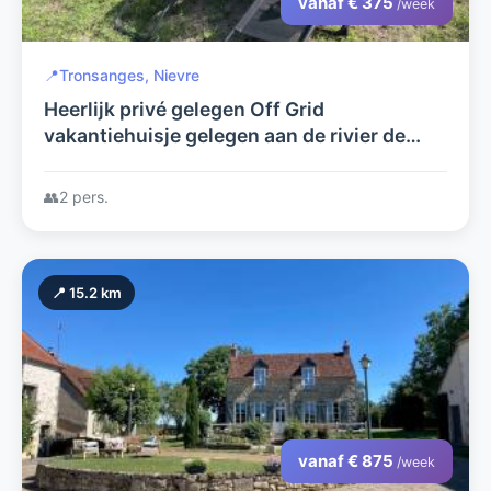
vanaf € 375
/week
📍
Tronsanges, Nievre
Heerlijk privé gelegen Off Grid
vakantiehuisje gelegen aan de rivier de
Loire tussen Nevers en Charité sur Loire
👥
2 pers.
📍 15.2 km
vanaf € 875
/week