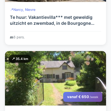
📍
Narcy, Nievre
Te huur: Vakantievilla*** met geweldig
uitzicht en zwembad, in de Bourgogne
(Nièvre).
👥
6 pers.
📍 35.4 km
vanaf € 650
/week