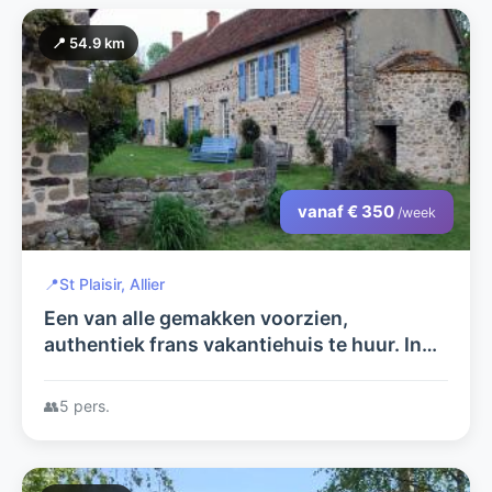
📍 54.9 km
vanaf € 350
/week
📍
St Plaisir, Allier
Een van alle gemakken voorzien,
authentiek frans vakantiehuis te huur. In
rustige, bosrijke omgeving.
👥
5 pers.