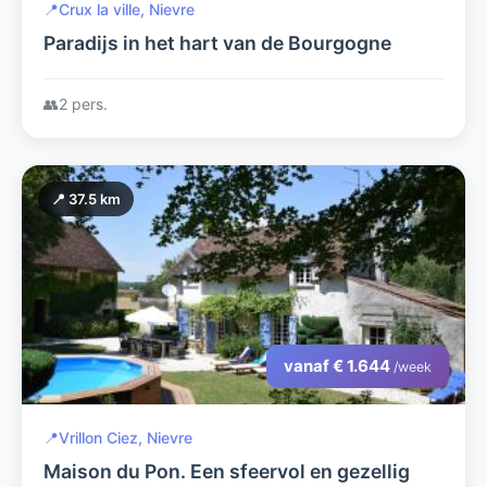
📍
Crux la ville, Nievre
Paradijs in het hart van de Bourgogne
👥
2 pers.
📍 37.5 km
vanaf € 1.644
/week
📍
Vrillon Ciez, Nievre
Maison du Pon. Een sfeervol en gezellig