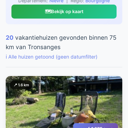
Departement:
Nievre
| Regio:
Bourgogne
🗺️
Bekijk op kaart
20
vakantiehuizen gevonden binnen 75
km van Tronsanges
ℹ️ Alle huizen getoond (geen datumfilter)
📍 1.6 km