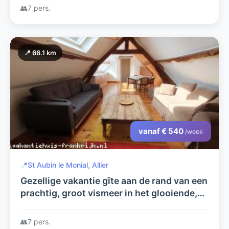
👥
7 pers.
📍 66.1 km
vanaf € 540
/week
📍
St Aubin le Monial, Allier
Gezellige vakantie gîte aan de rand van een
prachtig, groot vismeer in het glooiende,
boeren landschap van de Allier in midden
Frankrijk.
👥
7 pers.