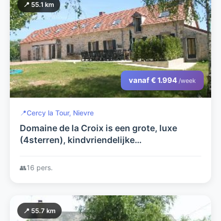
📍 55.1 km
vanaf € 1.994
/week
📍
Cercy la Tour, Nievre
Domaine de la Croix is een grote, luxe
(4sterren), kindvriendelijke
vakantieboerderij met privézwembad en
jacuzzi voor maximaal 16 personen
👥
16 pers.
📍 55.7 km