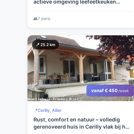
actieve omgeving leefeetkeuken
kamer 3 slaapkamers (7slaapplaatsen)
1 badkamer. U kunt wandelend naar de
👥
7 pers.
rivier toe.
📍 25.2 km
vanaf € 450
/week
📍
Cerilly, Allier
Rust, comfort en natuur – volledig
gerenoveerd huis in Cerilly vlak bij het
Forêt de Tronçais