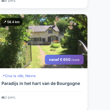
👥
6 pers.
📍 58.4 km
vanaf € 650
/week
📍
Crux la ville, Nievre
Paradijs in het hart van de Bourgogne
👥
2 pers.