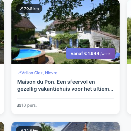
📍 70.5 km
vanaf € 1.644
/week
📍
Vrillon Ciez, Nievre
Maison du Pon. Een sfeervol en
gezellig vakantiehuis voor het ultieme
vakantiegevoel in de Bourgogne.
👥
10 pers.
📍 72.9 km