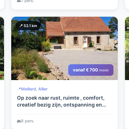
👥
7 pers.
📍 53.1 km
vanaf € 700
/week
📍
Meillard, Allier
Op zoek naar rust, ruimte , comfort,
creatief bezig zijn, ontspanning en
natuur dan is dit de plek voor u!!.
👥
8 pers.