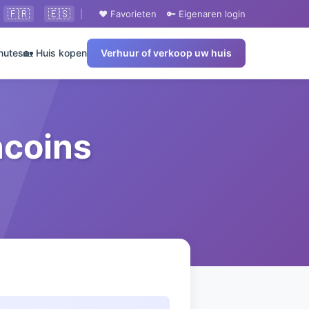
🇫🇷
🇪🇸
|
❤️ Favorieten
🔑 Eigenaren login
nutes
🏡 Huis kopen
Verhuur of verkoop uw huis
ncoins