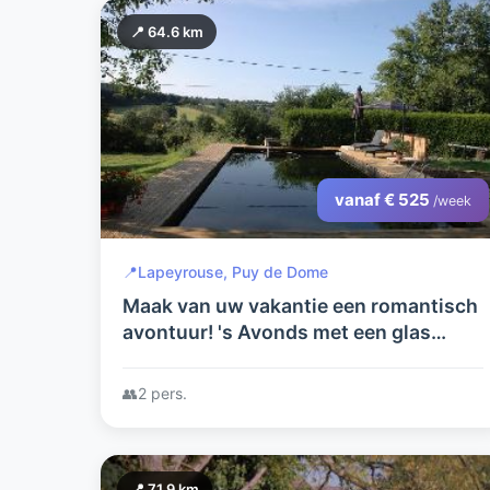
📍 64.6 km
vanaf € 525
/week
📍
Lapeyrouse, Puy de Dome
Maak van uw vakantie een romantisch
avontuur! 's Avonds met een glas
champagne samen vanuit uw eigen
hottub naar de sterren kijken...
👥
2 pers.
📍 71.9 km