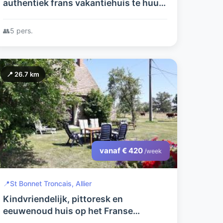
authentiek frans vakantiehuis te huur.
In rustige, bosrijke omgeving.
👥
5 pers.
📍 26.7 km
vanaf € 420
/week
📍
St Bonnet Troncais, Allier
Kindvriendelijk, pittoresk en
eeuwenoud huis op het Franse
platteland. Ideaal voor genieters van