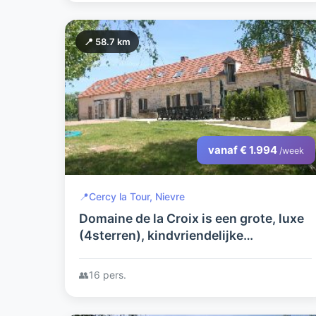
📍 58.7 km
vanaf € 1.994
/week
📍
Cercy la Tour, Nievre
Domaine de la Croix is een grote, luxe
(4sterren), kindvriendelijke
vakantieboerderij met privézwembad
en jacuzzi voor maximaal 16 personen
👥
16 pers.