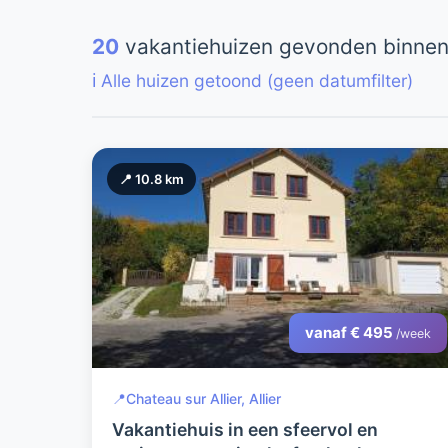
20
vakantiehuizen gevonden binnen
ℹ️ Alle huizen getoond (geen datumfilter)
📍 10.8 km
vanaf € 495
/week
📍
Chateau sur Allier, Allier
Vakantiehuis in een sfeervol en