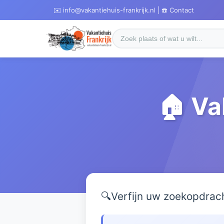
✉️ info@vakantiehuis-frankrijk.nl | ☎️ Contact
🏠 Va
🔍
Verfijn uw zoekopdrac