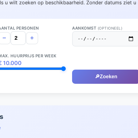
ls u wilt zoeken op beschikbaarheid. Zonder datums ziet u 
AANTAL PERSONEN
AANKOMST
(OPTIONEEL)
−
+
MAX. HUURPRIJS PER WEEK
€
10.000
🔎
Zoeken
ns
e