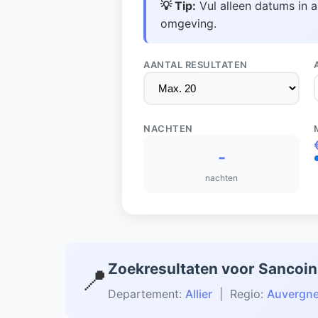
💡 Tip:
Vul alleen datums in a
omgeving.
AANTAL RESULTATEN
NACHTEN
-
nachten
Zoekresultaten voor Sancoi
📍
Departement:
Allier
| Regio:
Auvergn