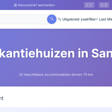
🇩🇪
🇬🇧
📰 Nieuwsbrief aanmelden
🔍
🔍 Uitgebreid zoekfilter
⚡ Last Mi
kantiehuizen in Sa
20 beschikbare accommodaties binnen 75 km
ht