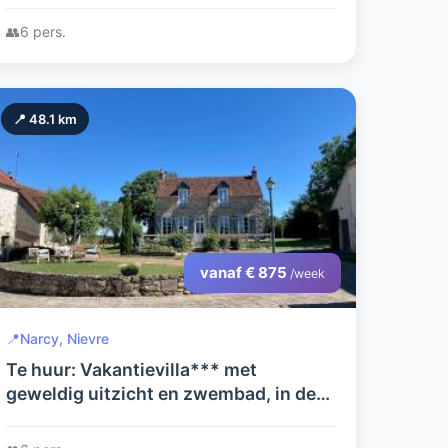
het buitenleven..
👥
6 pers.
📍 48.1 km
vanaf € 875
/week
📍
Narcy, Nievre
Te huur: Vakantievilla*** met
geweldig uitzicht en zwembad, in de
Bourgogne (Nièvre).