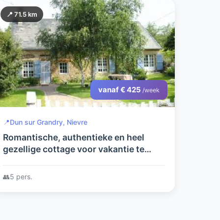
📍 71.5 km
vanaf € 425
/week
📍
Dun sur Grandry, Nievre
Romantische, authentieke en heel
gezellige cottage voor vakantie te
huur per week.Vakantiehuis alleen
gelegen midden Frankrijk.Grote
👥
5 pers.
omheinde tuin.