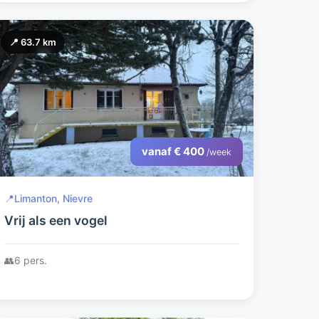
📍 63.7 km
vanaf € 400
/week
📍
Limanton, Nievre
Vrij als een vogel
👥
6 pers.