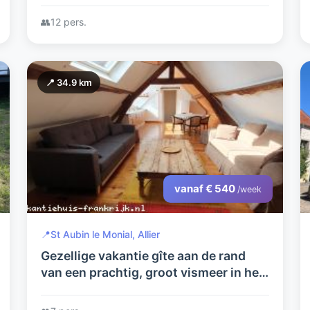
en recreatie.
👥
12 pers.
📍 34.9 km
vanaf € 540
/week
📍
St Aubin le Monial, Allier
Gezellige vakantie gîte aan de rand
van een prachtig, groot vismeer in het
glooiende, boeren landschap van de
Allier in midden Frankrijk.