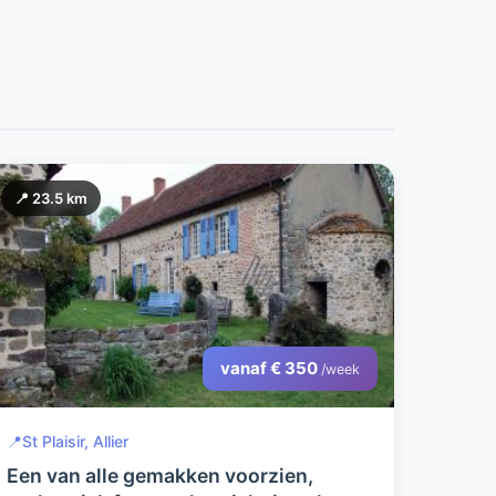
📍 23.5 km
vanaf € 350
/week
📍
St Plaisir, Allier
Een van alle gemakken voorzien,