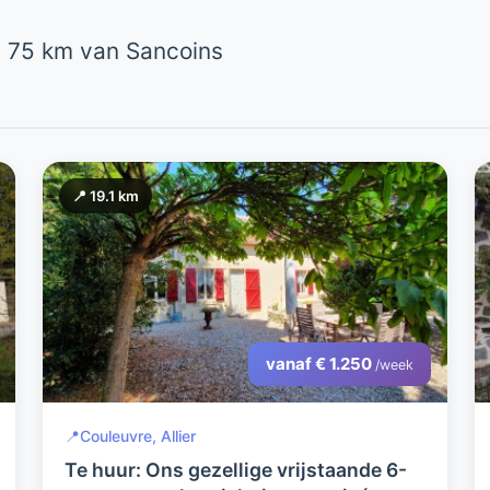
 75 km van Sancoins
📍 19.1 km
vanaf € 1.250
/week
📍
Couleuvre, Allier
Te huur: Ons gezellige vrijstaande 6-