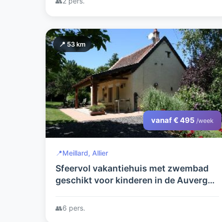
👥
2 pers.
📍 53 km
vanaf € 495
/week
📍
Meillard, Allier
Sfeervol vakantiehuis met zwembad
geschikt voor kinderen in de Auvergne
creatieve mogelijkheden
👥
6 pers.