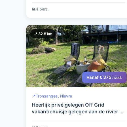
👥
4 pers.
📍 32.5 km
vanaf € 375
/week
📍
Tronsanges, Nievre
Heerlijk privé gelegen Off Grid
vakantiehuisje gelegen aan de rivier de
Loire tussen Nevers en Charité sur
Loire