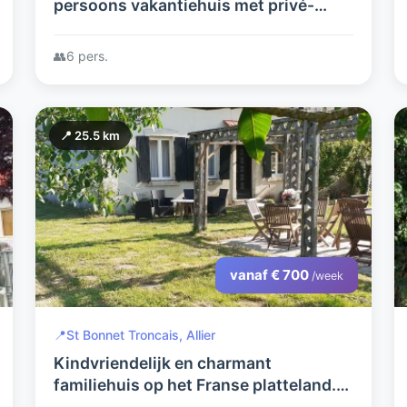
persoons vakantiehuis met privé-
zwembad. Een eldorado voor
kinderen, volwassenen en een hond.
👥
6 pers.
📍 25.5 km
vanaf € 700
/week
📍
St Bonnet Troncais, Allier
Kindvriendelijk en charmant
familiehuis op het Franse platteland.
Ideaal voor genieters van rust, ruimte