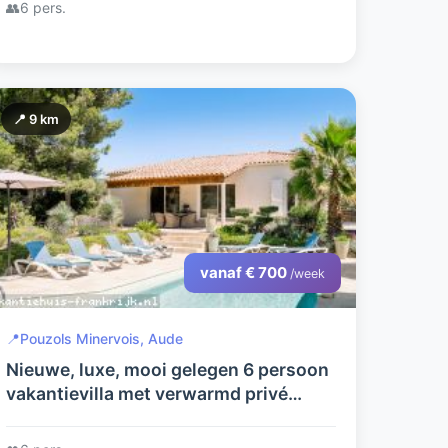
👥
6 pers.
📍 9 km
vanaf € 700
/week
📍
Pouzols Minervois, Aude
Nieuwe, luxe, mooi gelegen 6 persoon
vakantievilla met verwarmd privé
zwembad, jacuzzi en uitzicht