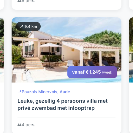
👥
6 pers.
📍 9.4 km
vanaf € 1.245
/week
📍
Pouzols Minervois, Aude
Leuke, gezellig 4 persoons villa met
privé zwembad met inlooptrap
👥
4 pers.