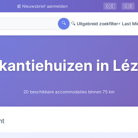
🇩🇪
🇬🇧
📰 Nieuwsbrief aanmelden
🔍
🔍 Uitgebreid zoekfilter
⚡ Last Mi
kantiehuizen in Lé
20 beschikbare accommodaties binnen 75 km
ht