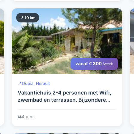
📍 10 km
vanaf € 300
/week
📍
Oupia, Herault
Vakantiehuis 2-4 personen met Wifi,
zwembad en terrassen. Bijzondere
tuin op groot terrein. Mooi wijndorp.
Winkels nabij. Natuur en rust.
👥
4 pers.