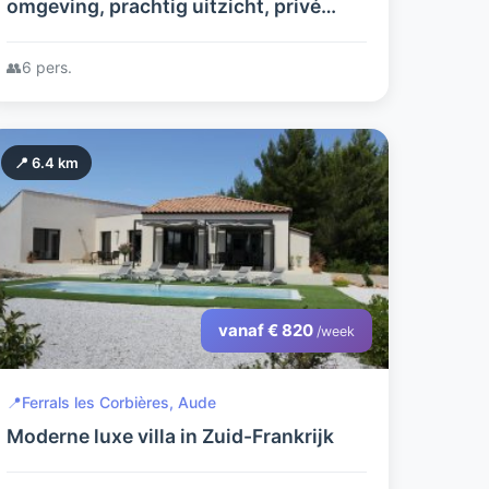
omgeving, prachtig uitzicht, privé
zwembad
👥
6 pers.
📍 6.4 km
vanaf € 820
/week
📍
Ferrals les Corbières, Aude
Moderne luxe villa in Zuid-Frankrijk