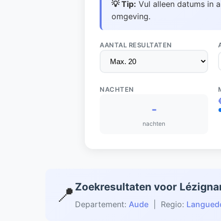
💡 Tip:
Vul alleen datums in a
omgeving.
AANTAL RESULTATEN
NACHTEN
-
nachten
Zoekresultaten voor Lézigna
📍
Departement:
Aude
| Regio:
Languedo