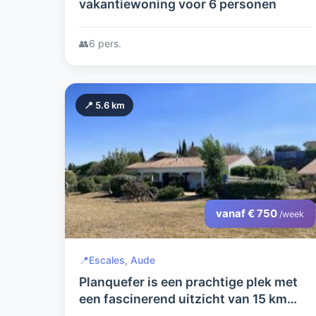
vakantiewoning voor 6 personen
👥
6 pers.
📍 5.6 km
vanaf € 750
/week
📍
Escales, Aude
Planquefer is een prachtige plek met
een fascinerend uitzicht van 15 km
over de Minervois vallei met natuur en