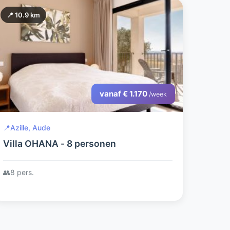
📍 10.9 km
vanaf € 1.170
/week
📍
Azille, Aude
Villa OHANA - 8 personen
👥
8 pers.