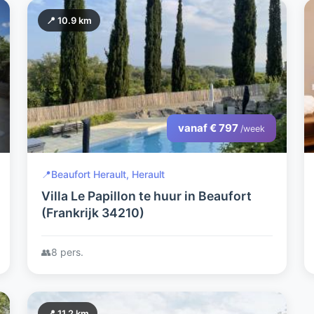
📍 10.9 km
vanaf € 797
/week
📍
Beaufort Herault, Herault
Villa Le Papillon te huur in Beaufort
(Frankrijk 34210)
👥
8 pers.
📍 11.2 km