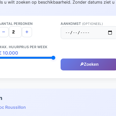
ls u wilt zoeken op beschikbaarheid. Zonder datums ziet u 
AANTAL PERSONEN
AANKOMST
(OPTIONEEL)
−
+
MAX. HUURPRIJS PER WEEK
€
10.000
🔎
Zoeken
n
c Roussillon