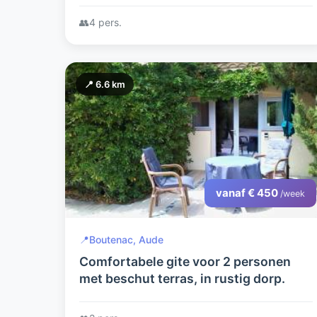
cultuur als inspiratiebron.,
👥
4 pers.
📍 6.6 km
vanaf € 450
/week
📍
Boutenac, Aude
Comfortabele gite voor 2 personen
met beschut terras, in rustig dorp.