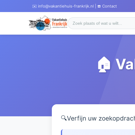
✉️ info@vakantiehuis-frankrijk.nl | ☎️ Contact
🏠 Va
🔍
Verfijn uw zoekopdrac