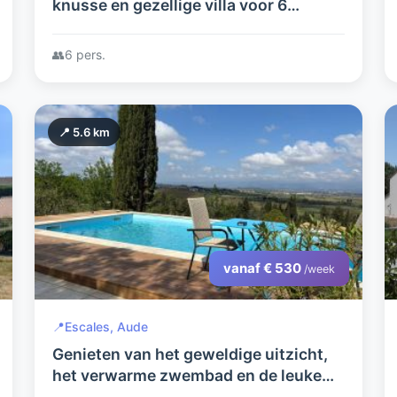
knusse en gezellige villa voor 6
personen
👥
6 pers.
📍 5.6 km
vanaf € 530
/week
📍
Escales, Aude
Genieten van het geweldige uitzicht,
het verwarme zwembad en de leuke
woning