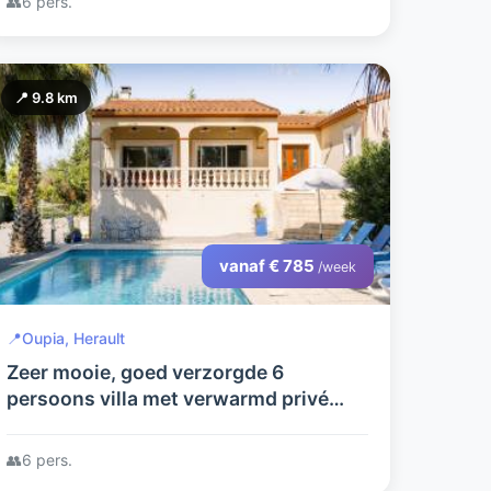
👥
6 pers.
📍 9.8 km
vanaf € 785
/week
📍
Oupia, Herault
Zeer mooie, goed verzorgde 6
persoons villa met verwarmd privé
zwembad en mooi uitzicht
👥
6 pers.