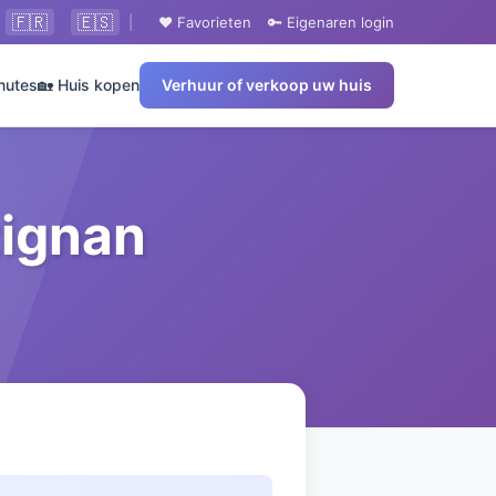
🇫🇷
🇪🇸
|
❤️ Favorieten
🔑 Eigenaren login
nutes
🏡 Huis kopen
Verhuur of verkoop uw huis
zignan