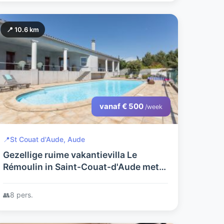
📍 10.6 km
vanaf € 500
/week
📍
St Couat d'Aude, Aude
Gezellige ruime vakantievilla Le
Rémoulin in Saint-Couat-d'Aude met
verwarmd privézwembad
👥
8 pers.