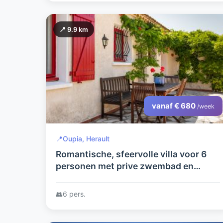
📍 9.9 km
vanaf € 680
/week
📍
Oupia, Herault
Romantische, sfeervolle villa voor 6
personen met prive zwembad en
uitzicht
👥
6 pers.