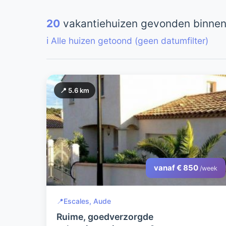
20
vakantiehuizen gevonden binnen
ℹ️ Alle huizen getoond (geen datumfilter)
📍 5.6 km
vanaf € 850
/week
📍
Escales, Aude
Ruime, goedverzorgde