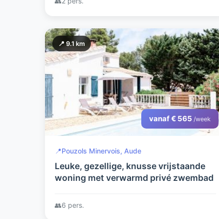
👥
2 pers.
📍 9.1 km
vanaf € 565
/week
📍
Pouzols Minervois, Aude
Leuke, gezellige, knusse vrijstaande
woning met verwarmd privé zwembad
👥
6 pers.