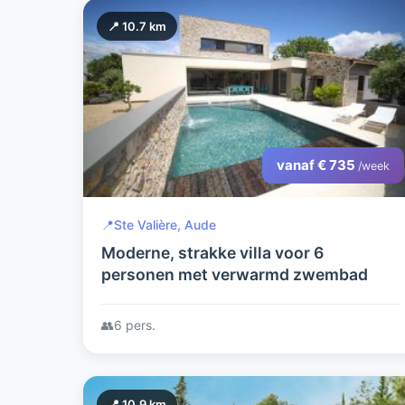
📍 10.7 km
vanaf € 735
/week
📍
Ste Valière, Aude
Moderne, strakke villa voor 6
personen met verwarmd zwembad
👥
6 pers.
📍 10.9 km