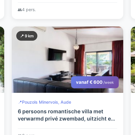
👥
4 pers.
📍 9 km
vanaf € 600
/week
📍
Pouzols Minervois, Aude
6 persoons romantische villa met
verwarmd privé zwembad, uitzicht en
mooie tuin