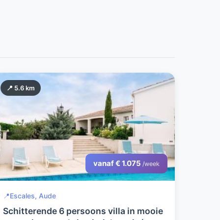
📍 5.6 km
vanaf € 1.075
/week
📍
Escales, Aude
Schitterende 6 persoons villa in mooie