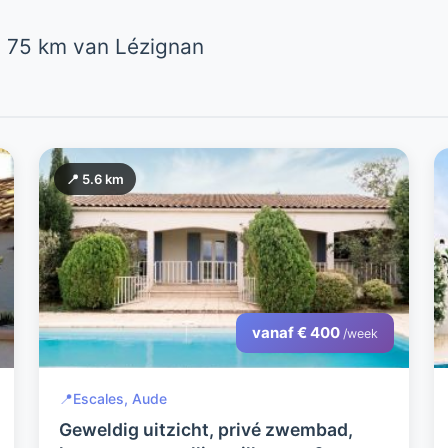
 75 km van Lézignan
📍 5.6 km
vanaf € 400
/week
📍
Escales, Aude
Geweldig uitzicht, privé zwembad,