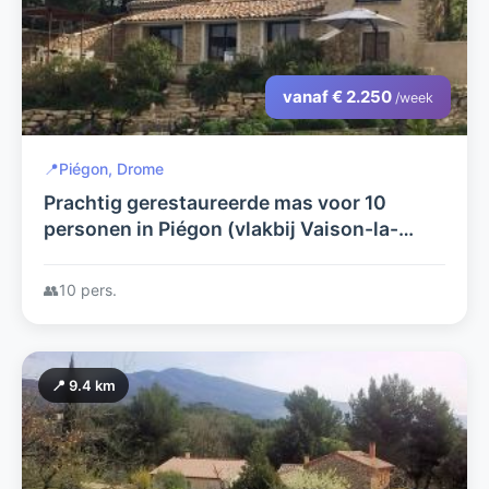
vanaf € 2.250
/week
📍
Piégon, Drome
Prachtig gerestaureerde mas voor 10
personen in Piégon (vlakbij Vaison-la-
Romaine) met verwarmd privé zwembad
👥
10 pers.
📍 9.4 km