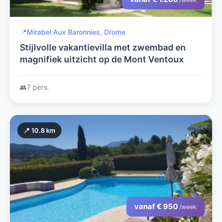
📍
Mirabel Aux Baronnies, Drome
Stijlvolle vakantievilla met zwembad en
magnifiek uitzicht op de Mont Ventoux
👥
7 pers.
📍 10.8 km
vanaf € 950
/week