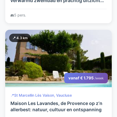
verwarmd zwembad en prachtig uitzicht
op de Mont Ventoux op 17e eeuws
wijndomein in de Provence
👥
5 pers.
📍 4.3 km
vanaf € 1.795
/week
📍
St Marcellin Lès Vaison, Vaucluse
Maison Les Lavandes, de Provence op z’n
allerbest: natuur, cultuur en ontspanning