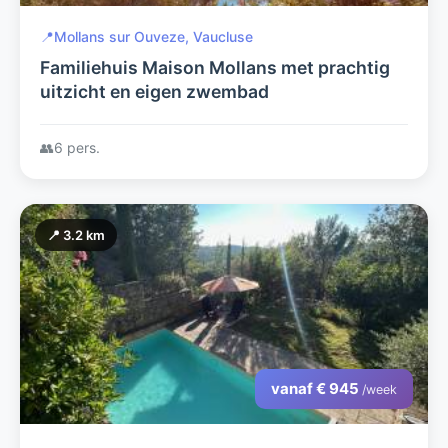
📍
Mollans sur Ouveze, Vaucluse
Familiehuis Maison Mollans met prachtig
uitzicht en eigen zwembad
👥
6 pers.
📍 3.2 km
vanaf € 945
/week