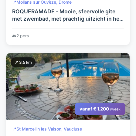
📍
Mollans sur Ouvèze, Drome
ROQUERAMADE - Mooie, sfeervolle gîte
met zwembad, met prachtig uitzicht in het
mooiste stukje Frankrijk.
👥
2 pers.
📍 3.5 km
vanaf € 1.200
/week
📍
St Marcellin les Vaison, Vaucluse