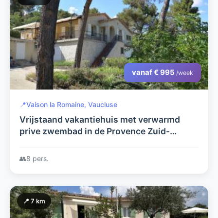
vanaf € 995
/week
📍
Vaison la Romaine, Vaucluse
Vrijstaand vakantiehuis met verwarmd
prive zwembad in de Provence Zuid-
Frankrijk
👥
8 pers.
📍 7 km