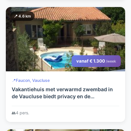
📍 4.6 km
vanaf € 1.300
/week
📍
Faucon, Vaucluse
Vakantiehuis met verwarmd zwembad in
de Vaucluse biedt privacy en de
gezelligheid van een dorp!
👥
4 pers.