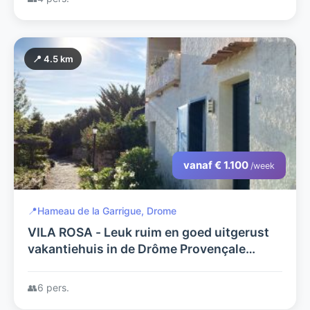
📍 4.5 km
vanaf € 1.100
/week
📍
Hameau de la Garrigue, Drome
VILA ROSA - Leuk ruim en goed uitgerust
vakantiehuis in de Drôme Provençale
(grens Drôme-Vaucluse) - Vlakbij de Mont
Ventoux
👥
6 pers.