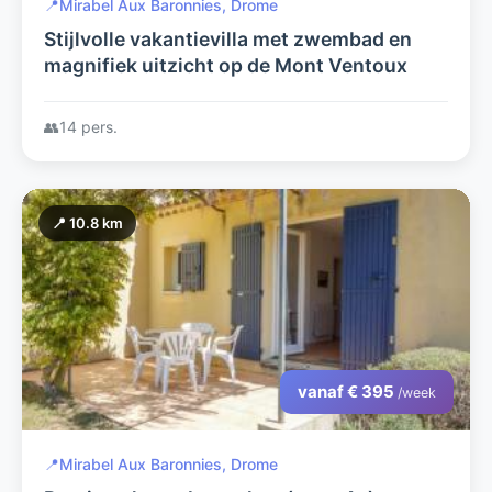
📍
Mirabel Aux Baronnies, Drome
Stijlvolle vakantievilla met zwembad en
magnifiek uitzicht op de Mont Ventoux
👥
14 pers.
📍 10.8 km
vanaf € 395
/week
📍
Mirabel Aux Baronnies, Drome