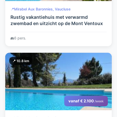
📍
Mirabel Aux Baronnies, Vaucluse
Rustig vakantiehuis met verwarmd
zwembad en uitzicht op de Mont Ventoux
👥
6 pers.
📍 10.8 km
vanaf € 2.100
/week