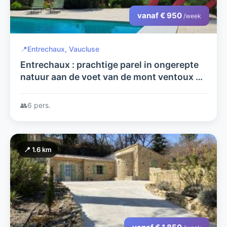
vanaf € 950
/week
📍
Entrechaux, Vaucluse
Entrechaux : prachtige parel in ongerepte
natuur aan de voet van de mont ventoux 4
à 6 personen
👥
6 pers.
📍 1.6 km