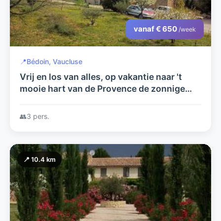
vanaf € 650
/week
📍
Bédoin, Vaucluse
Vrij en los van alles, op vakantie naar 't
mooie hart van de Provence de zonnige
sfeervolle Vaucluse
👥
3 pers.
📍 10.4 km