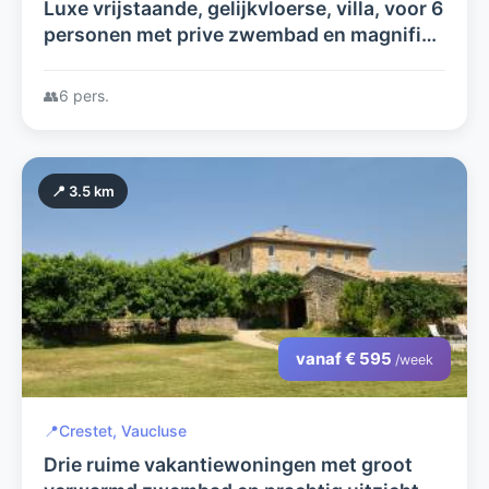
Luxe vrijstaande, gelijkvloerse, villa, voor 6
personen met prive zwembad en magnifiek
uitzicht, aan de voet van de Mont Ventoux,
in de Provence.
👥
6 pers.
📍 3.5 km
vanaf € 595
/week
📍
Crestet, Vaucluse
Drie ruime vakantiewoningen met groot