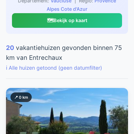
Departement:
Vaucluse
| Regio:
Provence
Alpes Cote d'Azur
🗺️
Bekijk op kaart
20
vakantiehuizen gevonden binnen 75
km van Entrechaux
ℹ️ Alle huizen getoond (geen datumfilter)
📍 0 km