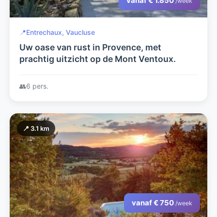
vanaf € 1.850
/week
📍
Entrechaux, Vaucluse
Uw oase van rust in Provence, met
prachtig uitzicht op de Mont Ventoux.
👥
6 pers.
📍 3.1 km
vanaf € 750
/week