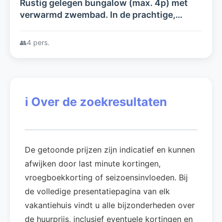
Rustig gelegen bungalow (max. 4p) met
verwarmd zwembad. In de prachtige,
afwisselende Drôme Provençale, Mont
Ventoux 18km
👥
4 pers.
ℹ️
Over de zoekresultaten
De getoonde prijzen zijn indicatief en kunnen
afwijken door last minute kortingen,
vroegboekkorting of seizoensinvloeden. Bij
de volledige presentatiepagina van elk
vakantiehuis vindt u alle bijzonderheden over
de huurprijs, inclusief eventuele kortingen en