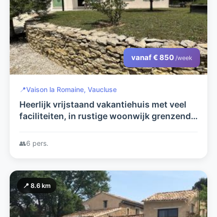
vanaf € 850
/week
📍
Vaison la Romaine, Vaucluse
Heerlijk vrijstaand vakantiehuis met veel
faciliteiten, in rustige woonwijk grenzend
aan het centrum van Vaison la Romaine
nabij de Mont Ventoux.
👥
6 pers.
📍 8.6 km