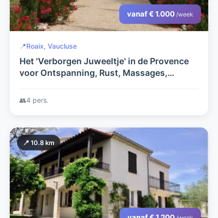
vanaf € 1.000
/week
📍
Roaix, Vaucluse
Het 'Verborgen Juweeltje' in de Provence
voor Ontspanning, Rust, Massages,
Wijnproeverij, Nederlandstalig
👥
4 pers.
📍 10.8 km
vanaf € 1.200
/week