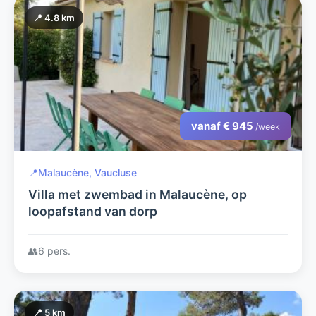
📍 4.8 km
vanaf € 945
/week
📍
Malaucène, Vaucluse
Villa met zwembad in Malaucène, op
loopafstand van dorp
👥
6 pers.
📍 5 km