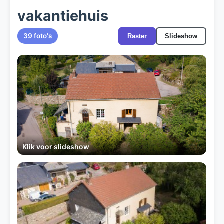
vakantiehuis
39 foto's
Raster
Slideshow
Klik voor slideshow