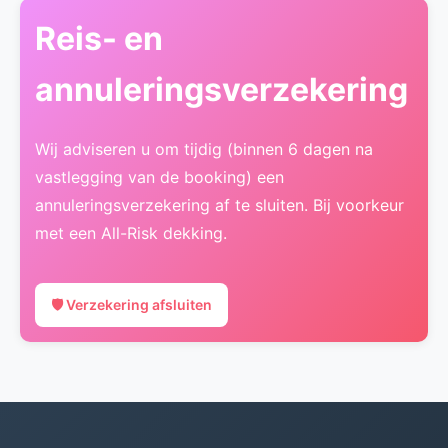
Reis- en
annuleringsverzekering
Wij adviseren u om tijdig (binnen 6 dagen na
vastlegging van de booking) een
annuleringsverzekering af te sluiten. Bij voorkeur
met een All-Risk dekking.
🛡️ Verzekering afsluiten