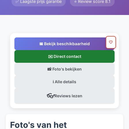
✅ Laagste prijs garantie
⭐ Review score 8.1
🤍
📅 Bekijk beschikbaarheid
✉️ Direct contact
📸 Foto's bekijken
ℹ️ Alle details
👓
Reviews lezen
Foto's van het