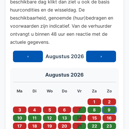
beschikbare dag klikt dan ziet u ook de basis
huurcondities en de wisseldag. De
beschikbaarheid, genoemde (huur)bedragen en
voorwaarden zijn indicatief. Van de verhuurder
ontvangt u binnen 48 uur een reactie met de
actuele gegevens.
Augustus 2026
‹
›
Augustus 2026
Ma
Di
Wo
Do
Vr
Za
Zo
1
2
3
4
5
6
7
8
9
10
11
12
13
14
15
16
17
18
19
20
21
22
23