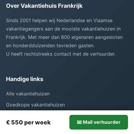
Over Vakantiehuis Frankrijk
Sinds 2001 helpen wij Nederlandse en Vlaamse
vakantiegangers aan de mooiste vakantiehuizen in
Frankrijk. Met meer dan 800 eigenaren aangesloten
en honderdduizenden tevreden gasten.
U heeft rechtstreeks contact met de verhuurder.
Handige links
Alle vakantiehuizen
Goedkope vakantiehuizen
Exclusieve villa's
550-€550/week
€ 550 per week
📧 Mail verhuurder
Mail verhuurder
Disclaimer