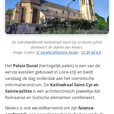
De indrukwekkende kathedraal Saint-Cyr-et-Sainte-Julitte
domineert de skyline van Nevers.
Image credits:
© Société d'histoire locale
-
CC BY-SA 4.0
Het
Palais Ducal
(hertogelijk paleis) is een van de
eerste kastelen gebouwd in Loire-stijl en biedt
vandaag de dag onderdak aan het toeristische
informatiecentrum. De
Kathedraal Saint-Cyr-et-
Sainte-Julitte
is een architectonisch juweeltje dat
Romaanse en Gotische elementen combineert.
Nevers is ook wereldberoemd om zijn
faience-