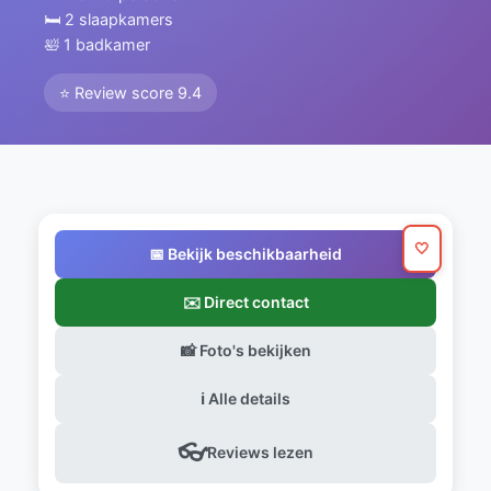
🛏️ 2 slaapkamers
🛀 1 badkamer
⭐ Review score 9.4
🤍
📅 Bekijk beschikbaarheid
✉️ Direct contact
📸 Foto's bekijken
ℹ️ Alle details
👓
Reviews lezen