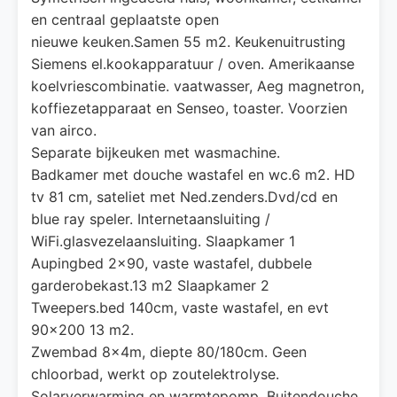
en centraal geplaatste open
nieuwe keuken.Samen 55 m2. Keukenuitrusting
Siemens el.kookapparatuur / oven. Amerikaanse
koelvriescombinatie. vaatwasser, Aeg magnetron,
koffiezetapparaat en Senseo, toaster. Voorzien
van airco.
Separate bijkeuken met wasmachine.
Badkamer met douche wastafel en wc.6 m2. HD
tv 81 cm, sateliet met Ned.zenders.Dvd/cd en
blue ray speler. Internetaansluiting /
WiFi.glasvezelaansluiting. Slaapkamer 1
Aupingbed 2x90, vaste wastafel, dubbele
garderobekast.13 m2 Slaapkamer 2
Tweepers.bed 140cm, vaste wastafel, en evt
90x200 13 m2.
Zwembad 8x4m, diepte 80/180cm. Geen
chloorbad, werkt op zoutelektrolyse.
Solarverwarming en warmtepomp. Buitendouche.