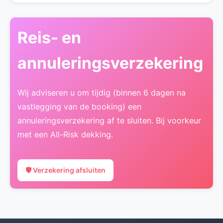
Reis- en
annuleringsverzekering
Wij adviseren u om tijdig (binnen 6 dagen na
vastlegging van de booking) een
annuleringsverzekering af te sluiten. Bij voorkeur
met een All-Risk dekking.
🛡️ Verzekering afsluiten