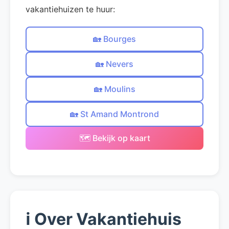
vakantiehuizen te huur:
🏡 Bourges
🏡 Nevers
🏡 Moulins
🏡 St Amand Montrond
🗺️ Bekijk op kaart
ℹ️
Over Vakantiehuis