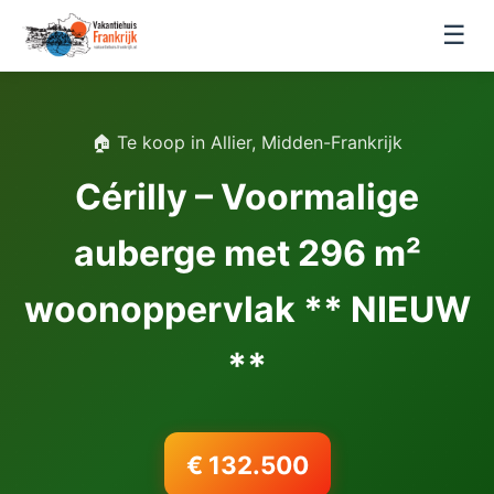
☰
🏠 Te koop in Allier, Midden-Frankrijk
Cérilly – Voormalige
auberge met 296 m²
woonoppervlak ** NIEUW
**
€ 132.500