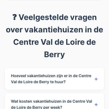
❓ Veelgestelde vragen
over vakantiehuizen in de
Centre Val de Loire de
Berry
Hoeveel vakantiehuizen zijn er in de Centre
+
Val de Loire de Berry te huur?
Op dit moment hebben wij 0 vakantiehuizen in
de Centre Val de Loire de Berry beschikbaar
Wat kosten vakantiehuizen in de Centre Val
+
voor verhuur.
de Loire de Berry per week?