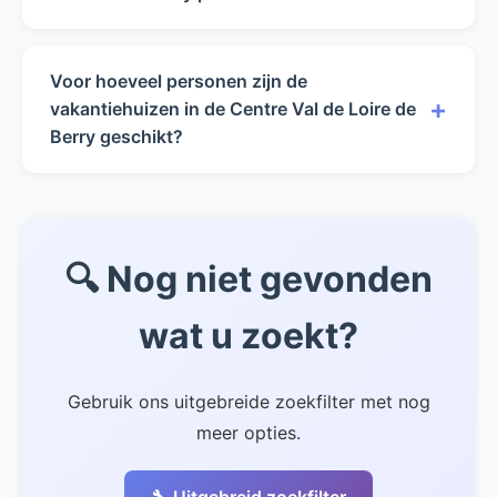
De huurprijzen in de Centre Val de Loire de
Berry variëren van €0 tot €0 per week,
Voor hoeveel personen zijn de
afhankelijk van het seizoen en de
+
vakantiehuizen in de Centre Val de Loire de
accommodatie.
Berry geschikt?
Onze vakantiehuizen in de Centre Val de Loire
de Berry zijn geschikt voor 0 tot 0 personen.
🔍 Nog niet gevonden
wat u zoekt?
Gebruik ons uitgebreide zoekfilter met nog
meer opties.