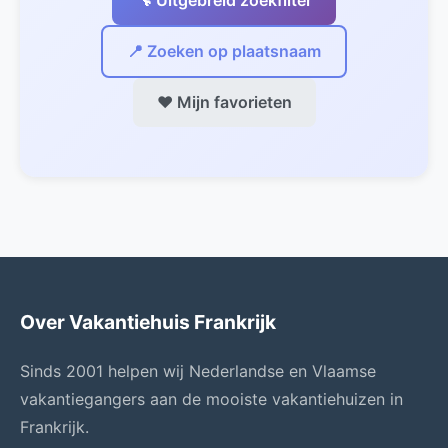
🔧 Uitgebreid zoekfilter
📍 Zoeken op plaatsnaam
❤️ Mijn favorieten
Over Vakantiehuis Frankrijk
Sinds 2001 helpen wij Nederlandse en Vlaamse
vakantiegangers aan de mooiste vakantiehuizen in
Frankrijk.