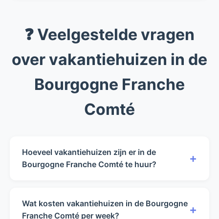
❓ Veelgestelde vragen
over vakantiehuizen in de
Bourgogne Franche
Comté
Hoeveel vakantiehuizen zijn er in de
+
Bourgogne Franche Comté te huur?
Op dit moment hebben wij 0 vakantiehuizen in
de Bourgogne Franche Comté beschikbaar
Wat kosten vakantiehuizen in de Bourgogne
+
voor verhuur.
Franche Comté per week?