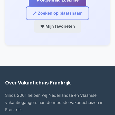
🔧 Uitgebreid zoekfilter
📍 Zoeken op plaatsnaam
❤️ Mijn favorieten
Over Vakantiehuis Frankrijk
Sinds 2001 helpen wij Nederlandse en Vlaamse
vakantiegangers aan de mooiste vakantiehuizen in
Frankrijk.