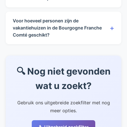
De huurprijzen in de Bourgogne Franche
Comté variëren van €0 tot €0 per week,
Voor hoeveel personen zijn de
afhankelijk van het seizoen en de
+
vakantiehuizen in de Bourgogne Franche
accommodatie.
Comté geschikt?
Onze vakantiehuizen in de Bourgogne Franche
Comté zijn geschikt voor 0 tot 0 personen.
🔍 Nog niet gevonden
wat u zoekt?
Gebruik ons uitgebreide zoekfilter met nog
meer opties.