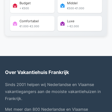
Budget
Middel
< €500
€500-€1.000
Comfortabel
Luxe
€1.000-€2.000
> €2.000
Over Vakantiehuis Frankrijk
Sinds 2001 helpen wij Nederlandse en Vlaamse
vakantiegangers aan de mooiste vakantiehuizen in
Frankrijk.
Met meer dan 800 Nederlandse en Vlaamse