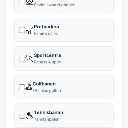
🎡
Bezienswaardigheden
Pretparken
🎢
Familie uitjes
Sportcentra
🏃
Fitness & sport
Golfbanen
⛳
18 holes golfen
Tennisbanen
🎾
Tennis spelen