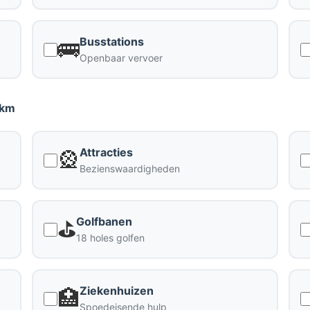
Busstations
🚌
Openbaar vervoer
 km
Attracties
🎡
Bezienswaardigheden
Golfbanen
⛳
18 holes golfen
Ziekenhuizen
🏥
Spoedeisende hulp