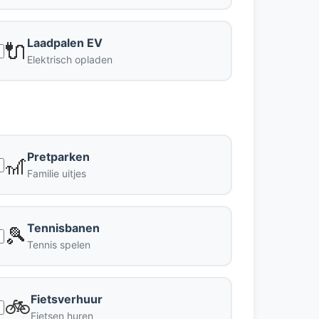
Laadpalen EV
🔌
Elektrisch opladen
Pretparken
🎢
Familie uitjes
Tennisbanen
🎾
Tennis spelen
Fietsverhuur
🚲
Fietsen huren