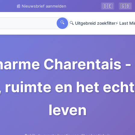
🇩🇪
🇬🇧
📰 Nieuwsbrief aanmelden
🔍
🔍 Uitgebreid zoekfilter
⚡ Last Mi
harme Charentais -
, ruimte en het ech
leven