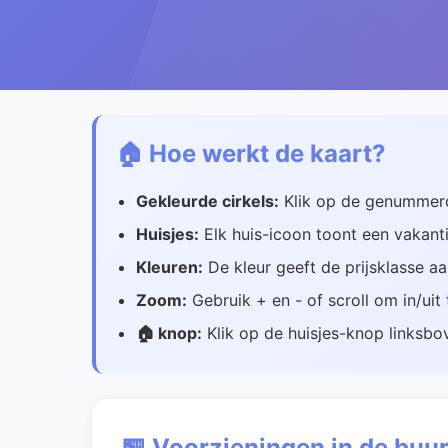
🏠 Hoe werkt de kaart?
Gekleurde cirkels:
Klik op de genummerde
Huisjes:
Elk huis-icoon toont een vakanti
Kleuren:
De kleur geeft de prijsklasse a
Zoom:
Gebruik + en - of scroll om in/ui
🏠 knop:
Klik op de huisjes-knop linksbov
🏪 Voorzieningen in de buur