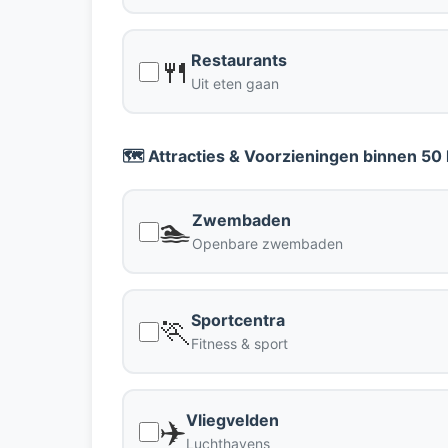
Restaurants
🍴
Uit eten gaan
🗺️ Attracties & Voorzieningen binnen 50
Zwembaden
🏊
Openbare zwembaden
Sportcentra
🏃
Fitness & sport
Vliegvelden
✈️
Luchthavens