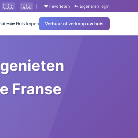
🇫🇷
🇪🇸
|
❤️ Favorieten
🔑 Eigenaren login
nutes
🏡 Huis kopen
Verhuur of verkoop uw huis
 genieten
te Franse