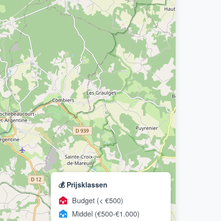
💰 Prijsklassen
Budget (< €500)
Middel (€500-€1.000)