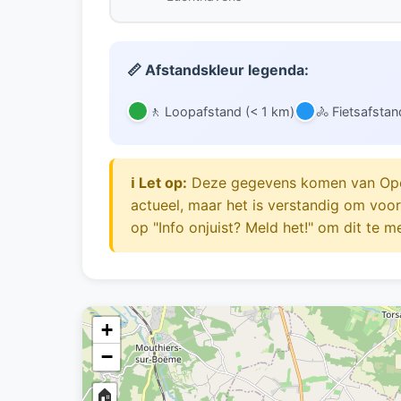
📏 Afstandskleur legenda:
🚶 Loopafstand (< 1 km)
🚴 Fietsafsta
ℹ️ Let op:
Deze gegevens komen van OpenS
actueel, maar het is verstandig om voo
op "Info onjuist? Meld het!" om dit te m
+
−
🏠