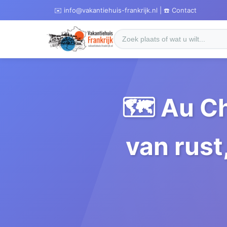
✉️ info@vakantiehuis-frankrijk.nl | ☎️ Contact
🗺️ Au C
van rust